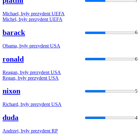
platini
7
Michael,
były
prezydent
UEFA
Michel,
były
prezydent
UEFA
barack
6
Obama,
były
prezydent
USA
ronald
6
Reagan,
były
prezydent
USA
Regan,
były
prezydent
USA
nixon
5
Richard,
były
prezydent
USA
duda
4
Andrzej,
były
prezydent
RP