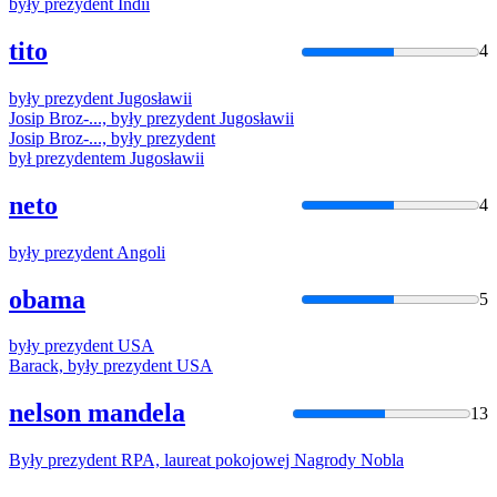
były
prezydent
Indii
tito
4
były
prezydent
Jugosławii
Josip Broz-...,
były
prezydent
Jugosławii
Josip Broz-...,
były
prezydent
był
prezydentem
Jugosławii
neto
4
były
prezydent
Angoli
obama
5
były
prezydent
USA
Barack,
były
prezydent
USA
nelson mandela
13
Były
prezydent
RPA, laureat pokojowej Nagrody Nobla