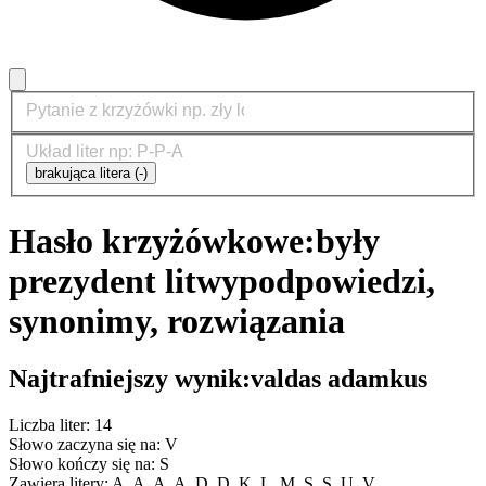
brakująca litera (-)
Hasło krzyżówkowe:
były
prezydent litwy
podpowiedzi,
synonimy, rozwiązania
Najtrafniejszy wynik:
valdas adamkus
Liczba liter: 14
Słowo zaczyna się na: V
Słowo kończy się na: S
Zawiera litery: A, A, A, A, D, D, K, L, M, S, S, U, V