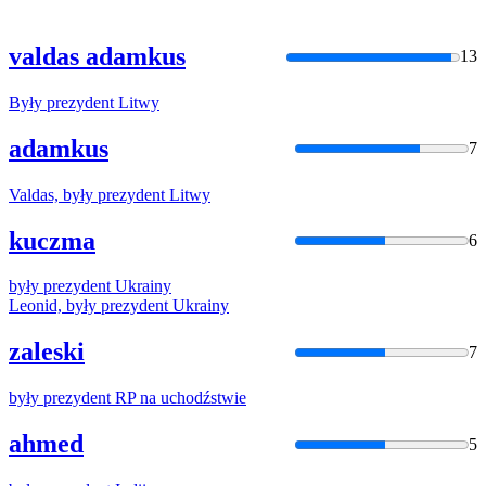
valdas adamkus
13
Były
prezydent
Litwy
adamkus
7
Valdas,
były
prezydent
Litwy
kuczma
6
były
prezydent
Ukrainy
Leonid,
były
prezydent
Ukrainy
zaleski
7
były
prezydent
RP na uchodźstwie
ahmed
5