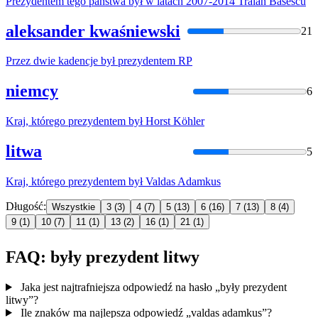
Prezydentem
tego państwa
był
w latach 2007-2014 Traian Basescu
aleksander kwaśniewski
21
Przez dwie kadencje
był
prezydentem
RP
niemcy
6
Kraj, którego
prezydentem
był
Horst Köhler
litwa
5
Kraj, którego
prezydentem
był
Valdas Adamkus
Długość:
Wszystkie
3
(3)
4
(7)
5
(13)
6
(16)
7
(13)
8
(4)
9
(1)
10
(7)
11
(1)
13
(2)
16
(1)
21
(1)
FAQ: były prezydent litwy
Jaka jest najtrafniejsza odpowiedź na hasło „były prezydent
litwy”?
Ile znaków ma najlepsza odpowiedź „valdas adamkus”?