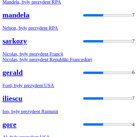
Mandela,
były
prezydent
RPA
mandela
7
Nelson,
były
prezydent
RPA
sarkozy
7
Nicolas,
były
prezydent
Francji
Nicolas,
były
prezydent
Republiki Francuskiej
gerald
6
Ford,
były
prezydent
USA
iliescu
7
Ion,
były
prezydent
Rumunii
gore
4