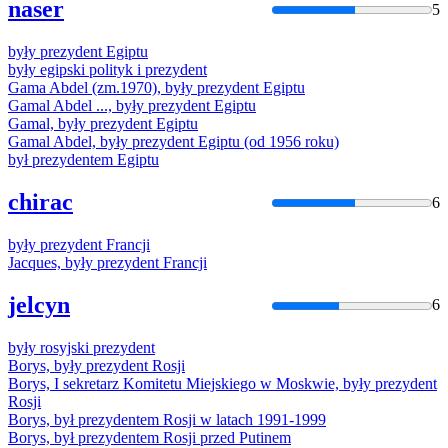
naser
5
były
prezydent
Egiptu
były
egipski polityk i
prezydent
Gama Abdel (zm.1970),
były
prezydent
Egiptu
Gamal Abdel ...,
były
prezydent
Egiptu
Gamal,
były
prezydent
Egiptu
Gamal Abdel,
były
prezydent
Egiptu (od 1956 roku)
był
prezydentem
Egiptu
chirac
6
były
prezydent
Francji
Jacques,
były
prezydent
Francji
jelcyn
6
były
rosyjski
prezydent
Borys,
były
prezydent
Rosji
Borys, I sekretarz Komitetu Miejskiego w Moskwie,
były
prezydent
Rosji
Borys,
był
prezydentem
Rosji w latach 1991-1999
Borys,
był
prezydentem
Rosji przed Putinem