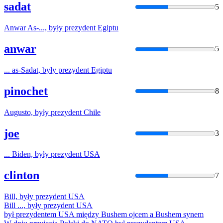
sadat
5
Anwar As-...,
były
prezydent
Egiptu
anwar
5
... as-Sadat,
były
prezydent
Egiptu
pinochet
8
Augusto,
były
prezydent
Chile
joe
3
... Biden,
były
prezydent
USA
clinton
7
Bill,
były
prezydent
USA
Bill ...,
były
prezydent
USA
był
prezydentem
USA między Bushem ojcem a Bushem synem