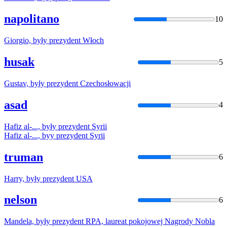
napolitano
10
Giorgio,
były
prezydent
Włoch
husak
5
Gustav,
były
prezydent
Czechosłowacji
asad
4
Hafiz al-...,
były
prezydent
Syrii
Hafiz al-...,
byy
prezydent
Syrii
truman
6
Harry,
były
prezydent
USA
nelson
6
Mandela,
były
prezydent
RPA, laureat pokojowej Nagrody Nobla