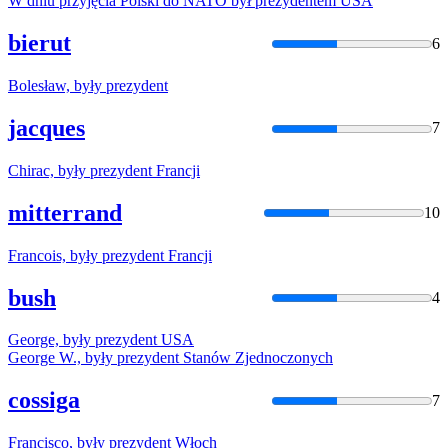
W dniu przyjęcia Polski do NATO
był
prezydentem
USA
bierut
6
Bolesław,
były
prezydent
jacques
7
Chirac,
były
prezydent
Francji
mitterrand
10
Francois,
były
prezydent
Francji
bush
4
George,
były
prezydent
USA
George W.,
były
prezydent
Stanów Zjednoczonych
cossiga
7
Francisco,
były
prezydent
Włoch