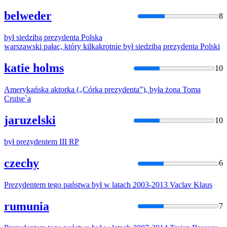
belweder
8
był
siedzibą
prezydenta
Polska
warszawski pałac, który kilkakrotnie
był
siedzibą
prezydenta
Polski
katie holms
10
Amerykańska aktorka („Córka
prezydenta
”),
była
żona Toma
Cruise`a
jaruzelski
10
był
prezydentem
III RP
czechy
6
Prezydentem
tego państwa
był
w latach 2003-2013 Vaclav Klaus
rumunia
7