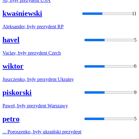
Al,
były
prezydent
USA
kwaśniewski
11
Aleksander,
były
prezydent
RP
havel
5
Vaclav,
były
prezydent
Czech
wiktor
6
Juszczenko,
były
prezydent
Ukrainy
piskorski
9
Paweł,
były
prezydent
Warszawy
petro
5
... Poroszenko,
były
ukraiński
prezydent