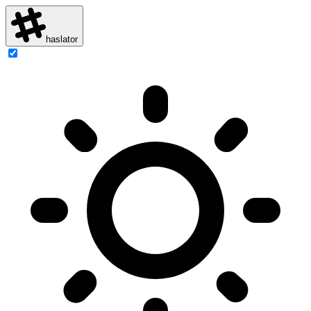
haslator