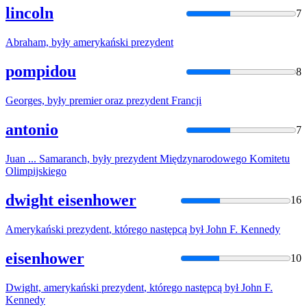
lincoln
7
Abraham,
były
amerykański
prezydent
pompidou
8
Georges,
były
premier oraz
prezydent
Francji
antonio
7
Juan ... Samaranch,
były
prezydent
Międzynarodowego Komitetu
Olimpijskiego
dwight eisenhower
16
Amerykański
prezydent
, którego następcą
był
John F. Kennedy
eisenhower
10
Dwight, amerykański
prezydent
, którego następcą
był
John F.
Kennedy