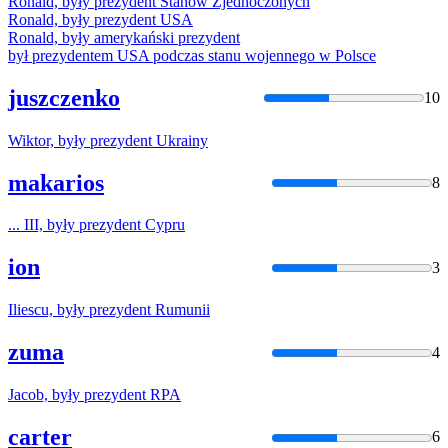
Ronald,
były
prezydent
Stanów Zjednoczonych
Ronald,
były
prezydent
USA
Ronald,
były
amerykański
prezydent
był
prezydentem
USA podczas stanu wojennego w Polsce
juszczenko
10
Wiktor,
były
prezydent
Ukrainy
makarios
8
... III,
były
prezydent
Cypru
ion
3
Iliescu,
były
prezydent
Rumunii
zuma
4
Jacob,
były
prezydent
RPA
carter
6