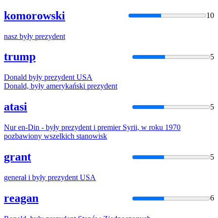
komorowski
10
nasz
były
prezydent
trump
5
Donald
były
prezydent
USA
Donald,
były
amerykański
prezydent
atasi
5
Nur en-Din -
były
prezydent
i premier Syrii, w roku 1970
pozbawiony wszelkich stanowisk
grant
5
generał i
były
prezydent
USA
reagan
6