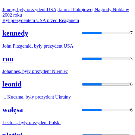
Jimmy,
były
prezydent
USA, laureat Pokojowej Nagrody Nobla w
2002 roku
Był
prezydentem
USA przed Reaganem
kennedy
7
John Fitzgerald,
były
prezydent
USA
rau
3
Johannes,
były
prezydent
Niemiec
leonid
6
... Kuczma,
były
prezydent
Ukrainy
wałęsa
6
Lech ...,
były
prezydent
Polski