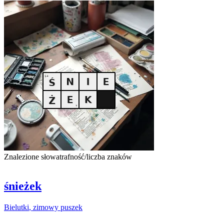
Znalezione słowa
trafność/liczba znaków
śnieżek
Bielutki
, zimowy puszek