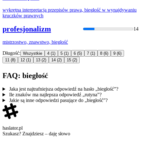
wykrętna interpretacja przepisów prawa,
biegłość
w wynajdywaniu
kruczków prawnych
profesjonalizm
14
mistrzostwo, znawstwo,
biegłość
Długość:
Wszystkie
4
(1)
5
(1)
6
(5)
7
(1)
8
(6)
9
(6)
11
(8)
12
(1)
13
(2)
14
(2)
15
(2)
FAQ: biegłość
Jaka jest najtrafniejsza odpowiedź na hasło „biegłość”?
Ile znaków ma najlepsza odpowiedź „rutyna”?
Jakie są inne odpowiedzi pasujące do „biegłość”?
haslator.pl
Szukasz? Znajdziesz – daję słowo