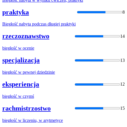
Biegłość
nabyta w wyniku ćwiczeń, praktyki
praktyka
8
Biegłość
nabyta podczas długiej praktyki
rzeczoznawstwo
14
biegłość
w ocenie
specjalizacja
13
biegłość
w pewnej dziedzinie
eksperiencja
12
biegłość
w czymś
rachmistrzostwo
15
biegłość
w liczeniu, w arytmetyce