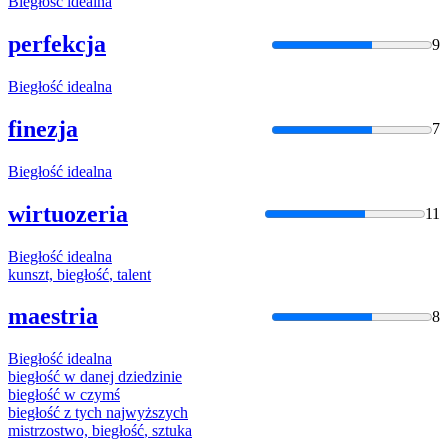
Biegłość
idealna
perfekcja
9
Biegłość
idealna
finezja
7
Biegłość
idealna
wirtuozeria
11
Biegłość
idealna
kunszt,
biegłość
, talent
maestria
8
Biegłość
idealna
biegłość
w danej dziedzinie
biegłość
w czymś
biegłość
z tych najwyższych
mistrzostwo,
biegłość
, sztuka