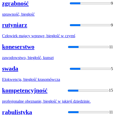
zgrabność
9
sprawność,
biegłość
rutyniarz
9
Człowiek mający wprawę,
biegłość
w czymś
koneserstwo
11
zawodowstwo,
biegłość
, kunszt
swada
5
Elokwencja,
biegłość
krasomówcza
kompetencyjność
15
profesjonalne obeznanie,
biegłość
w jakiejś dziedzinie.
rabulistyka
11