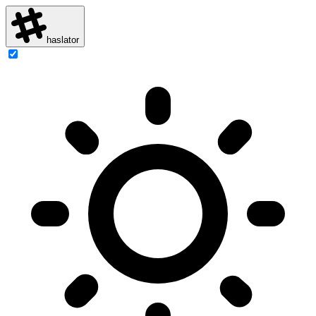
haslator