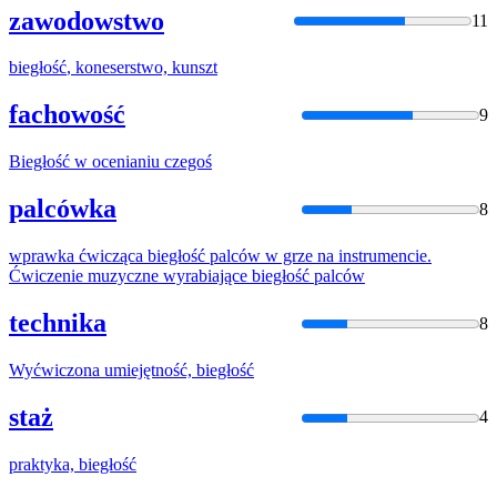
zawodowstwo
11
biegłość
, koneserstwo, kunszt
fachowość
9
Biegłość
w ocenianiu czegoś
palcówka
8
wprawka ćwicząca
biegłość
palców w grze na instrumencie.
Ćwiczenie muzyczne wyrabiające
biegłość
palców
technika
8
Wyćwiczona umiejętność,
biegłość
staż
4
praktyka,
biegłość