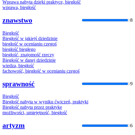
Wprawa nabyta dzięki praktyce,
biegłość
wprawa,
biegłość
znawstwo
8
Biegłość
Biegłość
w jakiejś dziedzinie
biegłość
w ocenianiu czegoś
biegłość
biegłego
biegłość
, znajomość rzeczy
Biegłość
w danej dziedzinie
wiedza,
biegłość
fachowość,
biegłość
w ocenianiu czegoś
sprawność
9
Biegłość
Biegłość
nabyta w wyniku ćwiczeń, praktyki
Biegłość
nabyta przez praktykę
możliwości, umiejętność,
biegłość
artyzm
6