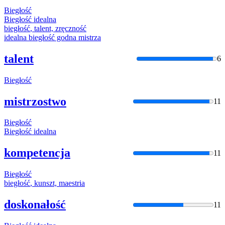
Biegłość
Biegłość
idealna
biegłość
, talent, zręczność
idealna
biegłość
godna mistrza
talent
6
Biegłość
mistrzostwo
11
Biegłość
Biegłość
idealna
kompetencja
11
Biegłość
biegłość
, kunszt, maestria
doskonałość
11