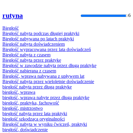
rutyna
6
Biegłość
Biegłość
nabyta podczas długiej praktyki
Biegłość
nabywana po latach praktyki
Biegłość
nabyta doświadczeniem
Biegłość
wypracowana przez lata doświadczeń
Biegłość
nabyta z czasem
Biegłość
nabyta przez praktykę
Biegłość
w zawodzie nabyta przez długą praktykę
Biegłość
nabierana z czasem
Biegłość
, wprawa nabywana z upływem lat
Biegłość
nabyta przez wieloletnie doświadczenie
biegłość
nabyta przez długą praktykę
biegłość
, wprawa
biegłość
, wprawa nabyte przez długą praktykę
biegłość
, praktyka, fachowość
biegłość
, mistrzostwo
biegłość
nabyta przez lata praktyki
biegłość
szkodząca oryginalności
Biegłość
nabyta w wyniku ćwiczeń, praktyki
biegłość
, doświadczenie