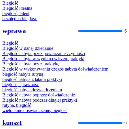
Biegłość
Biegłość
idealna
biegłość
, talent
bezbłędna
biegłość
wprawa
6
Biegłość
Biegłość
w danej dziedzinie
Biegłość
nabyta przez powtarzanie czynności
Biegłość
nabyta w wyniku ćwiczeń, praktyki
Biegłość
nabyta przez praktykę
Biegłość
w wykonywaniu czegoś nabyta doświadczeniem
biegłość
nabyta rutyną
biegłość
nabyta z latami praktyki
biegłość
, sprawność
biegłość
nabyta doświadczeniem
Biegłość
nabyta poprzez doświadczenie
Biegłość
nabyta podczas długiej praktyki
rutyna,
biegłość
wieloletnie doświadczenie,
biegłość
kunszt
6