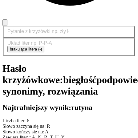
brakująca litera (-)
Hasło
krzyżówkowe:
biegłość
podpowie
synonimy, rozwiązania
Najtrafniejszy wynik:
rutyna
Liczba liter: 6
Słowo zaczyna się na: R
Słowo kończy się na: A
Zawiera litery: A, N, R, T, U, Y