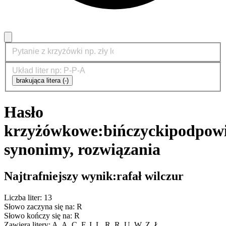
brakująca litera (-)
Hasło
krzyżówkowe:
bińczycki
podpowi
synonimy, rozwiązania
Najtrafniejszy wynik:
rafał wilczur
Liczba liter: 13
Słowo zaczyna się na: R
Słowo kończy się na: R
Zawiera litery: A, A, C, F, I, L, R, R, U, W, Z, Ł