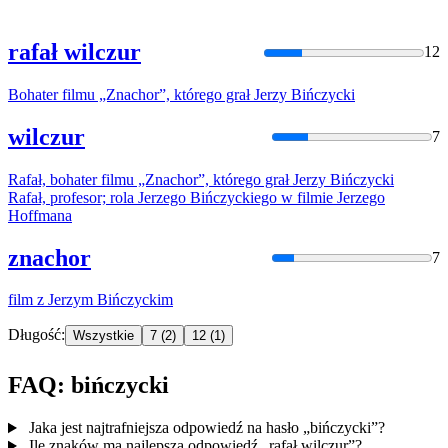
rafał wilczur
12
Bohater filmu „Znachor”, którego grał Jerzy
Bińczycki
wilczur
7
Rafał, bohater filmu „Znachor”, którego grał Jerzy
Bińczycki
Rafał, profesor; rola Jerzego
Bińczycki
ego w filmie Jerzego
Hoffmana
znachor
7
film z Jerzym
Bińczycki
m
Długość:
Wszystkie
7
(2)
12
(1)
FAQ: bińczycki
Jaka jest najtrafniejsza odpowiedź na hasło „bińczycki”?
Ile znaków ma najlepsza odpowiedź „rafał wilczur”?