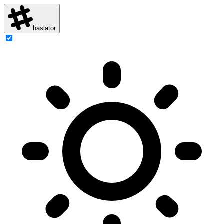
haslator