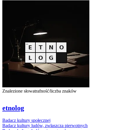
Znalezione słowa
trafność/liczba znaków
etnolog
Badacz
kultury
społecznej
Badacz
kultury
ludów, zwłaszcza pierwotnych