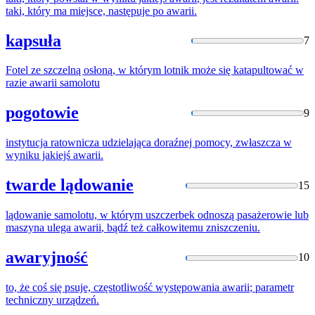
taki, który ma miejsce, następuje po
awarii
.
kapsuła
7
Fotel ze szczelną osłoną, w którym lotnik może się katapultować w
razie
awarii
samolotu
pogotowie
9
instytucja ratownicza udzielająca doraźnej pomocy, zwłaszcza w
wyniku jakiejś
awarii
.
twarde lądowanie
15
lądowanie samolotu, w którym uszczerbek odnoszą pasażerowie lub
maszyna ulega
awarii
, bądź też całkowitemu zniszczeniu.
awaryjność
10
to, że coś się psuje, częstotliwość występowania
awarii
; parametr
techniczny urządzeń.