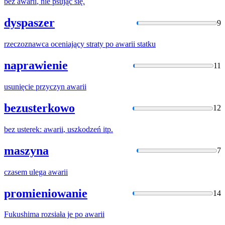
bez
awarii
, nie psując się.
dyspaszer
9
rzeczoznawca oceniający straty po
awarii
statku
naprawienie
11
usunięcie przyczyn
awarii
bezusterkowo
12
bez usterek:
awarii
, uszkodzeń itp.
maszyna
7
czasem ulega
awarii
promieniowanie
14
Fukushima rozsiała je po
awarii