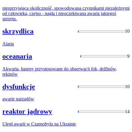
niesprzyjająca okoliczność, spowodowana czynnikami niezależnymi
od człowieka, czętso - nagła i nieoczekiwana
awaria
jakiegoś
sprzętu.
skrzydlica
10
Alaria
oceanaria
9
Akwaria
, baseny przystosowane do obserwacji fok, delfinów,
rekinów
dysfunkcje
10
awarie
narządów
reaktor jądrowy
14
Uległ
awarii
w Czarnobylu na Ukrainie