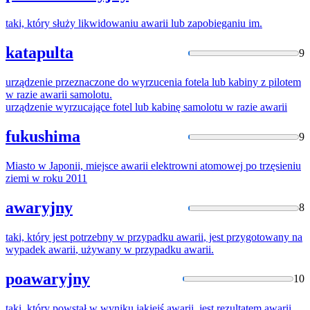
taki, który służy likwidowaniu
awarii
lub zapobieganiu im.
katapulta
9
urządzenie przeznaczone do wyrzucenia fotela lub kabiny z pilotem
w razie
awarii
samolotu.
urządzenie wyrzucające fotel lub kabinę samolotu w razie
awarii
fukushima
9
Miasto w Japonii, miejsce
awarii
elektrowni atomowej po trzęsieniu
ziemi w roku 2011
awaryjny
8
taki, który jest potrzebny w przypadku
awarii
, jest przygotowany na
wypadek
awarii
, używany w przypadku
awarii
.
poawaryjny
10
taki, który powstał w wyniku jakiejś
awarii
, jest rezultatem
awarii
.