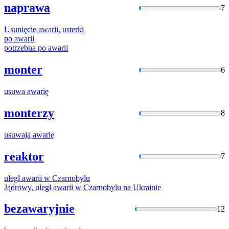
naprawa
7
Usunięcie
awarii
, usterki
po
awarii
potrzebna po
awarii
monter
6
usuwa
awarię
monterzy
8
usuwają
awarię
reaktor
7
uległ
awarii
w Czarnobylu
Jądrowy, uległ
awarii
w Czarnobylu na Ukrainie
bezawaryjnie
12