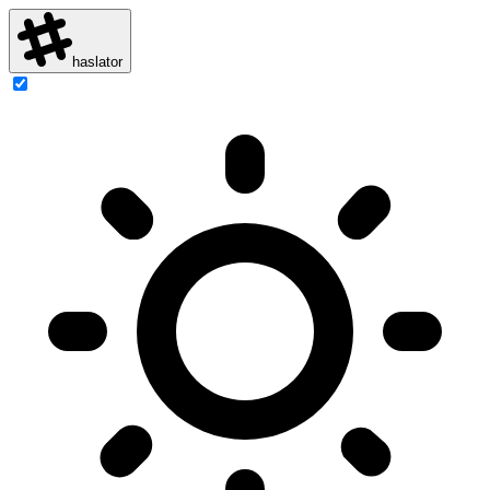
haslator