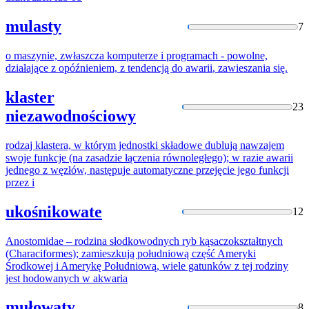
mulasty
7
o maszynie, zwłaszcza komputerze i programach - powolne,
działające z opóźnieniem, z tendencją do
awarii
, zawieszania się.
klaster
23
niezawodnościowy
rodzaj klastera, w którym jednostki składowe dublują nawzajem
swoje funkcje (na zasadzie łączenia równoległego); w razie
awarii
jednego z węzłów, następuje automatyczne przejęcie jego funkcji
przez i
ukośnikowate
12
Anostomidae – rodzina słodkowodnych ryb kąsaczokształtnych
(Characiformes); zamieszkują południową część Ameryki
Środkowej i Amerykę Południową, wiele gatunków z tej rodziny
jest hodowanych w
akwaria
mułowaty
8