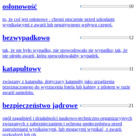
osłonowość
10
to, że coś jest osłonowe - chroni otoczenie przed szkodami
wynikającymi z
awarii
lub negatywnego wpływu czegoś.
bezwypadkowo
12
tak, że nie było wypadku, nie spowodowało się wypadku; tak, że
nie uległo
awarii
, która spowodowałaby wypadek.
katapultowy
11
związany z katapultą, dotyczący katapulty jako urządzenia
przeznaczonego do wyrzucenia fotela lub kabiny z pilotem w razie
awarii
samolotu.
bezpieczeństwo jądrowe
21
ogół zagadnień i działalności naukowo-techniczno-organizacyjnych
związanych z zabezpieczaniem i ochroną społeczeństwa przed
zagrożeniami wynikającymi, lub mogącymi wynikać, z
awarii
,
uszkodzeń lub ob