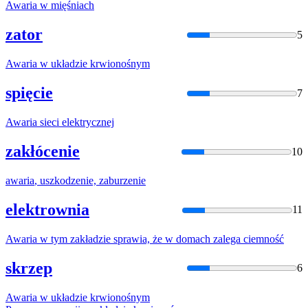
Awaria
w mięśniach
zator
5
Awaria
w układzie krwionośnym
spięcie
7
Awaria
sieci elektrycznej
zakłócenie
10
awaria
, uszkodzenie, zaburzenie
elektrownia
11
Awaria
w tym zakładzie sprawia, że w domach zalega ciemność
skrzep
6
Awaria
w układzie krwionośnym