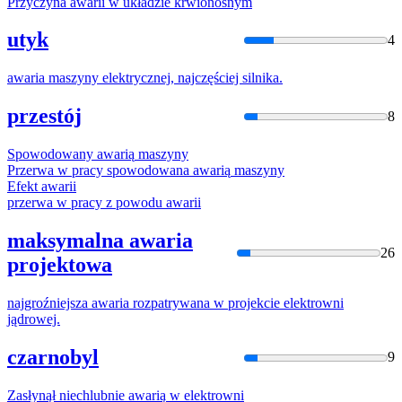
Przyczyna
awarii
w układzie krwionośnym
utyk
4
awaria
maszyny elektrycznej, najczęściej silnika.
przestój
8
Spowodowany
awarią
maszyny
Przerwa w pracy spowodowana
awarią
maszyny
Efekt
awarii
przerwa w pracy z powodu
awarii
maksymalna awaria
26
projektowa
najgroźniejsza
awaria
rozpatrywana w projekcie elektrowni
jądrowej.
czarnobyl
9
Zasłynął niechlubnie
awarią
w elektrowni