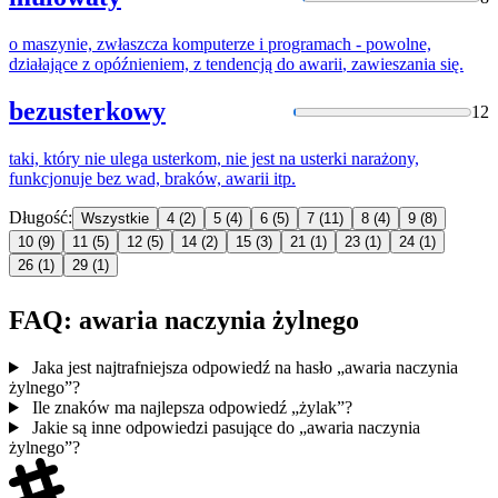
o maszynie, zwłaszcza komputerze i programach - powolne,
działające z opóźnieniem, z tendencją do
awarii
, zawieszania się.
bezusterkowy
12
taki, który nie ulega usterkom, nie jest na usterki narażony,
funkcjonuje bez wad, braków,
awarii
itp.
Długość:
Wszystkie
4
(2)
5
(4)
6
(5)
7
(11)
8
(4)
9
(8)
10
(9)
11
(5)
12
(5)
14
(2)
15
(3)
21
(1)
23
(1)
24
(1)
26
(1)
29
(1)
FAQ: awaria naczynia żylnego
Jaka jest najtrafniejsza odpowiedź na hasło „awaria naczynia
żylnego”?
Ile znaków ma najlepsza odpowiedź „żylak”?
Jakie są inne odpowiedzi pasujące do „awaria naczynia
żylnego”?