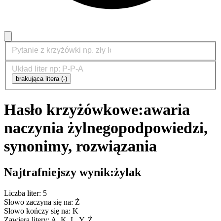
brakująca litera (-)
Hasło krzyżówkowe:
awaria
naczynia żylnego
podpowiedzi,
synonimy, rozwiązania
Najtrafniejszy wynik:
żylak
Liczba liter: 5
Słowo zaczyna się na: Ż
Słowo kończy się na: K
Zawiera litery: A, K, L, Y, Ż