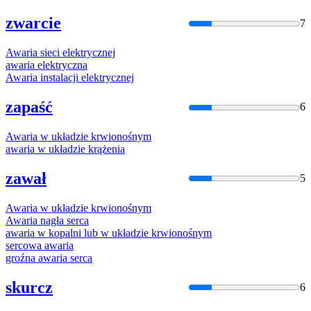
zwarcie
7
Awaria
sieci elektrycznej
awaria
elektryczna
Awaria
instalacji elektrycznej
zapaść
6
Awaria
w układzie krwionośnym
awaria
w układzie krążenia
zawał
5
Awaria
w układzie krwionośnym
Awaria
nagła serca
awaria
w kopalni lub w układzie krwionośnym
sercowa
awaria
groźna
awaria
serca
skurcz
6