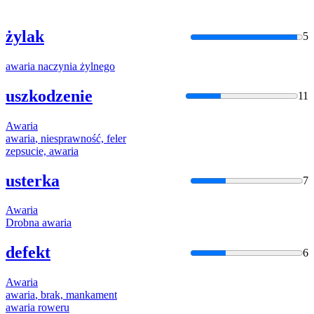
żylak
5
awaria
naczynia
żylnego
uszkodzenie
11
Awaria
awaria
, niesprawność, feler
zepsucie,
awaria
usterka
7
Awaria
Drobna
awaria
defekt
6
Awaria
awaria
, brak, mankament
awaria
roweru