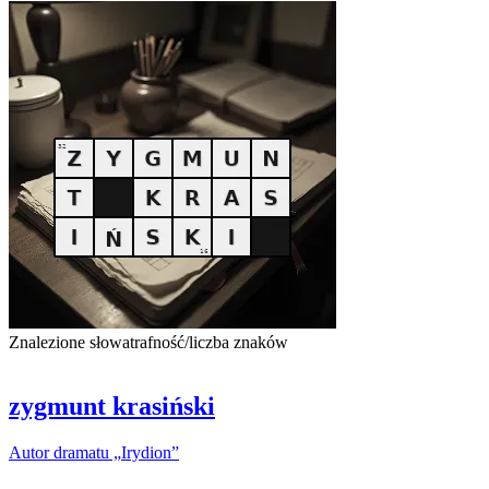
Znalezione słowa
trafność/liczba znaków
zygmunt krasiński
Autor
dramatu
„
Irydion
”