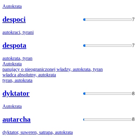
Autokrata
despoci
7
autokraci
, tyrani
despota
7
autokrata
, tyran
Autokrata
panujący o nieograniczonej władzy,
autokrata
, tyran
władca absolutny,
autokrata
tyran,
autokrata
dyktator
8
Autokrata
autarcha
8
dyktator, suweren, satrapa,
autokrata