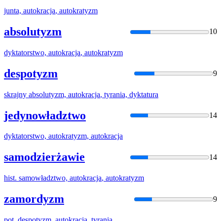
junta,
autokracja
, autokratyzm
absolutyzm
10
dyktatorstwo,
autokracja
, autokratyzm
despotyzm
9
skrajny absolutyzm,
autokracja
, tyrania, dyktatura
jedynowładztwo
14
dyktatorstwo, autokratyzm,
autokracja
samodzierżawie
14
hist. samowładztwo,
autokracja
, autokratyzm
zamordyzm
9
pot. despotyzm,
autokracja
, tyrania