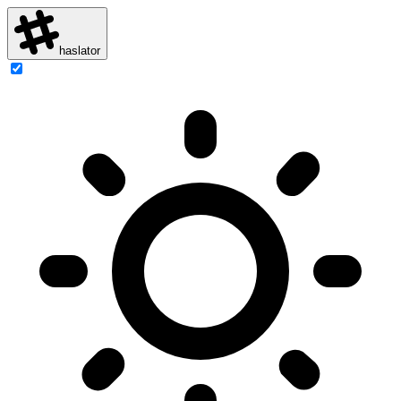
haslator