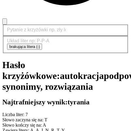
brakująca litera (-)
Hasło
krzyżówkowe:
autokracja
podpow
synonimy, rozwiązania
Najtrafniejszy wynik:
tyrania
Liczba liter: 7
Słowo zaczyna się na: T
Słowo kończy się na: A
Zawiera litery: A, A, I, N, R, T, Y