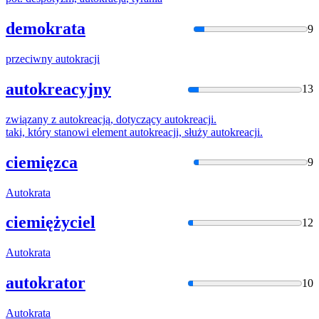
demokrata
9
przeciwny
autokracji
autokreacyjny
13
związany z
autokreacj
ą, dotyczący
autokreacj
i.
taki, który stanowi element
autokreacj
i, służy
autokreacj
i.
ciemięzca
9
Autokrata
ciemiężyciel
12
Autokrata
autokrator
10
Autokrata