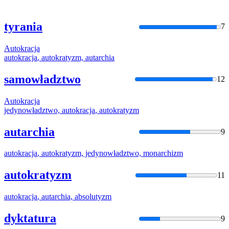
tyrania
7
Autokracja
autokracja
, autokratyzm, autarchia
samowładztwo
12
Autokracja
jedynowładztwo,
autokracja
, autokratyzm
autarchia
9
autokracja
, autokratyzm, jedynowładztwo, monarchizm
autokratyzm
11
autokracja
, autarchia, absolutyzm
dyktatura
9