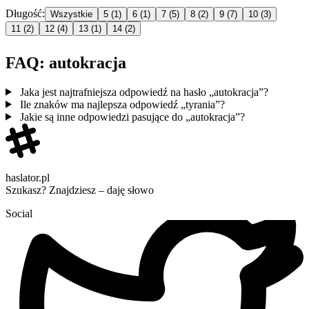
Długość:
Wszystkie
5
(1)
6
(1)
7
(5)
8
(2)
9
(7)
10
(3)
11
(2)
12
(4)
13
(1)
14
(2)
FAQ: autokracja
Jaka jest najtrafniejsza odpowiedź na hasło „autokracja”?
Ile znaków ma najlepsza odpowiedź „tyrania”?
Jakie są inne odpowiedzi pasujące do „autokracja”?
haslator.pl
Szukasz? Znajdziesz – daję słowo
Social