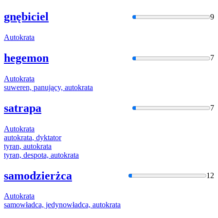
gnębiciel
9
Autokrata
hegemon
7
Autokrata
suweren, panujący,
autokrata
satrapa
7
Autokrata
autokrata
, dyktator
tyran,
autokrata
tyran, despota,
autokrata
samodzierżca
12
Autokrata
samowładca, jedynowładca,
autokrata