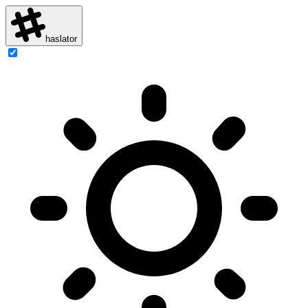
haslator