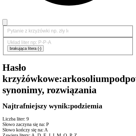
brakująca litera (-)
Hasło
krzyżówkowe:
arkosolium
podpo
synonimy, rozwiązania
Najtrafniejszy wynik:
podziemia
Liczba liter: 9
Słowo zaczyna się na: P
Słowo kończy się na: A
Zawiera litery: A, D, E, I, I, M, O, P, Z