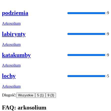
podziemia
9
Arkosolium
labirynty
9
Arkosolium
katakumby
9
Arkosolium
lochy
5
Arkosolium
Długość:
Wszystkie
5
(1)
9
(3)
FAQ: arkosolium