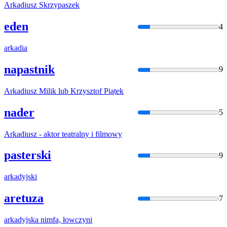
Arka
diusz Skrzypaszek
eden
4
arka
dia
napastnik
9
Arka
diusz Milik lub Krzysztof Piątek
nader
5
Arka
diusz - aktor teatralny i filmowy
pasterski
9
arka
dyjski
aretuza
7
arka
dyjska nimfa, łowczyni