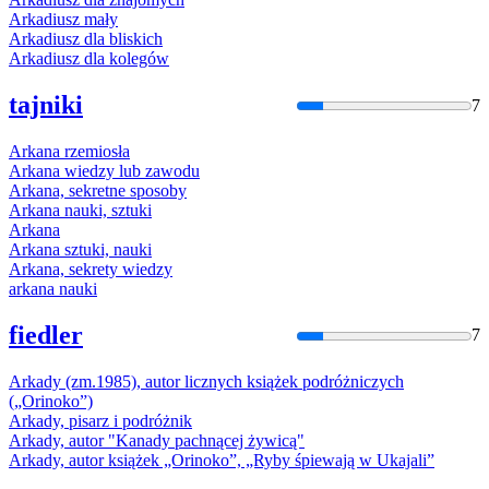
Arka
diusz mały
Arka
diusz dla bliskich
Arka
diusz dla kolegów
tajniki
7
Arka
na rzemiosła
Arka
na wiedzy lub zawodu
Arka
na, sekretne sposoby
Arka
na nauki, sztuki
Arka
na
Arka
na sztuki, nauki
Arka
na, sekrety wiedzy
arka
na nauki
fiedler
7
Arka
dy (zm.1985), autor licznych książek podróżniczych
(„Orinoko”)
Arka
dy, pisarz i podróżnik
Arka
dy, autor "Kanady pachnącej żywicą"
Arka
dy, autor książek „Orinoko”, „Ryby śpiewają w Ukajali”