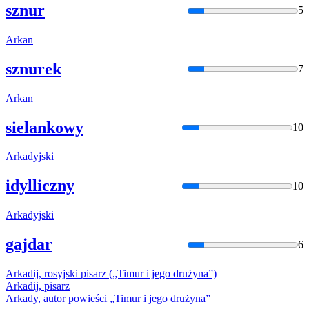
sznur
5
Arka
n
sznurek
7
Arka
n
sielankowy
10
Arka
dyjski
idylliczny
10
Arka
dyjski
gajdar
6
Arka
dij, rosyjski pisarz („Timur i jego drużyna”)
Arka
dij, pisarz
Arka
dy, autor powieści „Timur i jego drużyna”