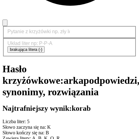
brakująca litera (-)
Hasło
krzyżówkowe:
arka
podpowiedzi
synonimy, rozwiązania
Najtrafniejszy wynik:
korab
Liczba liter: 5
Słowo zaczyna się na: K
Słowo kończy się na: B
Zawiera litery: A, B, K, O, R