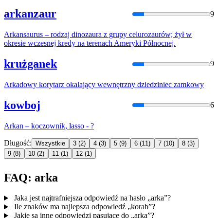
arkanzaur
9
Arka
nsaurus – rodzaj dinozaura z grupy celurozaurów; żył w
okresie wczesnej kredy na terenach Ameryki Północnej.
krużganek
9
Arka
dowy korytarz okalający wewnętrzny dziedziniec zamkowy
kowboj
6
Arka
n – koczownik, lasso - ?
Długość:
Wszystkie
3
(2)
4
(3)
5
(9)
6
(11)
7
(10)
8
(3)
9
(8)
10
(2)
11
(1)
12
(1)
FAQ: arka
Jaka jest najtrafniejsza odpowiedź na hasło „arka”?
Ile znaków ma najlepsza odpowiedź „korab”?
Jakie są inne odpowiedzi pasujące do „arka”?