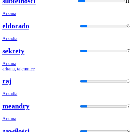
subtelności
11
Arka
na
eldorado
8
Arka
dia
sekrety
7
Arka
na
arka
na, tajemnice
raj
3
Arka
dia
meandry
7
Arka
na
zawiłości
9