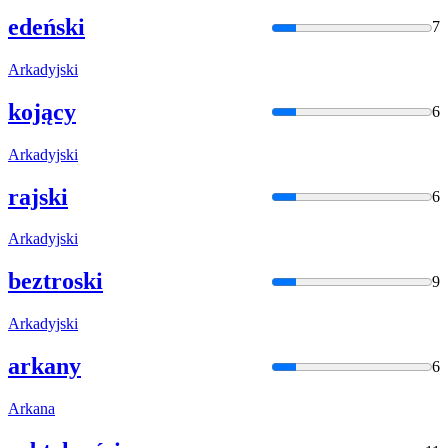
edeński
7
Arka
dyjski
kojący
6
Arka
dyjski
rajski
6
Arka
dyjski
beztroski
9
Arka
dyjski
arkany
6
Arka
na