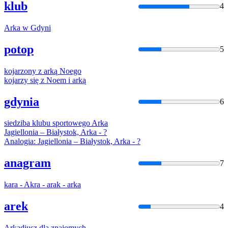
klub
4
Arka
w Gdyni
potop
5
kojarzony z
arką
Noego
kojarzy się z Noem i
arką
gdynia
6
siedziba klubu sportowego
Arka
Jagiellonia – Białystok,
Arka
- ?
Analogia: Jagiellonia – Białystok,
Arka
- ?
anagram
7
kara -
Akra
-
ara
k -
arka
arek
4
Arka
diusz dla znajomych