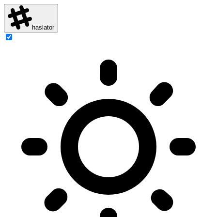
haslator