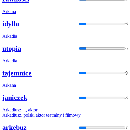
Arka
na
idylla
6
Arka
dia
utopia
6
Arka
dia
tajemnice
9
Arka
na
janiczek
8
Arka
diusz ..., aktor
Arka
diusz, polski aktor teatralny i filmowy
arkebuz
7