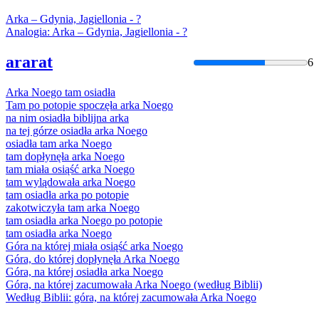
Arka
– Gdynia, Jagiellonia - ?
Analogia:
Arka
– Gdynia, Jagiellonia - ?
ararat
6
Arka
Noego tam osiadła
Tam po potopie spoczęła
arka
Noego
na nim osiadła biblijna
arka
na tej górze osiadła
arka
Noego
osiadła tam
arka
Noego
tam dopłynęła
arka
Noego
tam miała osiąść
arka
Noego
tam wylądowała
arka
Noego
tam osiadła
arka
po potopie
zakotwiczyła tam
arka
Noego
tam osiadła
arka
Noego po potopie
tam osiadła
arka
Noego
Góra na której miała osiąść
arka
Noego
Góra, do której dopłynęła
Arka
Noego
Góra, na której osiadła
arka
Noego
Góra, na której zacumowała
Arka
Noego (według Biblii)
Według Biblii: góra, na której zacumowała
Arka
Noego