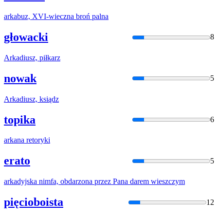
arka
buz, XVI-wieczna broń palna
głowacki
8
Arka
diusz, piłkarz
nowak
5
Arka
diusz, ksiądz
topika
6
arka
na retoryki
erato
5
arka
dyjska nimfa, obdarzona przez Pana darem wieszczym
pięcioboista
12