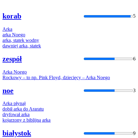
korab
5
Arka
arka
Noego
arka
, statek wodny
dawniej
arka
, statek
zespół
6
Arka
Noego
Rockowy – to np. Pink Floyd, dziecięcy –
Arka
Noego
noe
3
Arką
płynął
dobił
arką
do
Ara
ratu
dryfował
arką
kojarzony z biblijną
arką
białystok
9