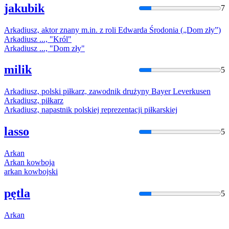
jakubik
7
Arka
diusz, aktor znany m.in. z roli Edwarda Środonia („Dom zły”)
Arka
diusz ..., "Król"
Arka
diusz ..., "Dom zły"
milik
5
Arka
diusz, polski piłkarz, zawodnik drużyny Bayer Leverkusen
Arka
diusz, piłkarz
Arka
diusz, napastnik polskiej reprezentacji piłkarskiej
lasso
5
Arka
n
Arka
n kowboja
arka
n kowbojski
pętla
5
Arka
n