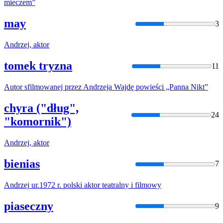
mieczem”
may
3
Andrzej
,
aktor
tomek tryzna
11
Autor
sfilmowanej przez
Andrzeja
Wajdę powieści „Panna Nikt”
chyra ("dług",
24
"komornik")
Andrzej
,
aktor
bienias
7
Andrzej
ur.1972 r. polski
aktor
teatralny i filmowy
piaseczny
9