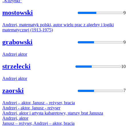
„Kuzynki”
mostowski
9
Andrzej
, matematyk polski,
autor
wielu prac z algebry i logiki
matematycznej (1913-1975)
grabowski
9
Andrzej
aktor
strzelecki
10
Andrzej
aktor
zaorski
7
Andrzej
–
aktor
, Janusz – reżyser, bracia
Andrzej
-
aktor
, Janusz - reżyser
Andrzej
,
aktor
i artysta kabaretowy, starszy brat Janusza
Andrzej
,
aktor
Janusz – reżyser,
Andrzej
–
aktor
, bracia