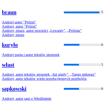
braun
5
Andrzej
autor
"
Próżni
"
Andrzej
,
autor
"
Próżni
"
Andrzej
, pisarz,
autor
powieści „Lewanty”, „
Próżni
a”
Andrzej
, pisarz
kuryło
6
Andrzej
poeta i
autor
tekstów piosenek
włast
5
Andrzej
,
autor
tekstów piosenek „Już nigdy”, „Tango milonga”
Andrzej
,
autor
tekstów wielu przedwojennych przebojów
sapkowski
9
Andrzej
,
autor
sagi o Wiedźminie