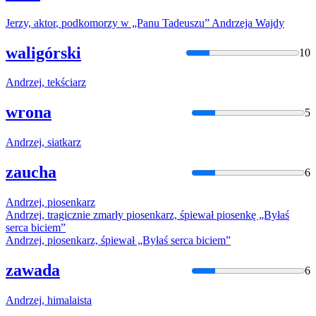
Jerzy,
aktor
, podkomorzy w „Panu Tadeuszu”
Andrzeja
Wajdy
waligórski
10
Andrzej
, tekściarz
wrona
5
Andrzej
, siatkarz
zaucha
6
Andrzej
, piosenkarz
Andrzej
, tragicznie zmarły piosenkarz, śpiewał piosenkę „Byłaś
serca biciem”
Andrzej
, piosenkarz, śpiewał „Byłaś serca biciem”
zawada
6
Andrzej
, himalaista