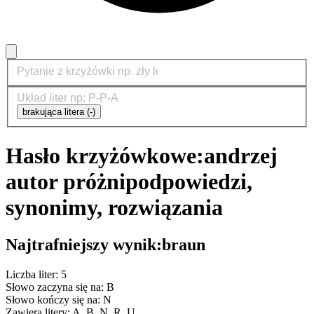
brakująca litera (-)
Hasło krzyżówkowe:
andrzej
autor próżni
podpowiedzi,
synonimy, rozwiązania
Najtrafniejszy wynik:
braun
Liczba liter: 5
Słowo zaczyna się na: B
Słowo kończy się na: N
Zawiera litery: A, B, N, R, U