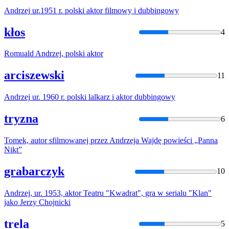
Andrzej
ur.1951 r. polski
aktor
filmowy i dubbingowy
kłos
4
Romuald
Andrzej
, polski
aktor
arciszewski
11
Andrzej
ur. 1960 r. polski lalkarz i
aktor
dubbingowy
tryzna
6
Tomek,
autor
sfilmowanej przez
Andrzeja
Wajdę powieści „Panna
Nikt”
grabarczyk
10
Andrzej
, ur. 1953,
aktor
Teatru "Kwadrat", gra w serialu "Klan"
jako Jerzy Chojnicki
trela
5