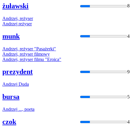
żuławski
8
Andrzej
, reżyser
Andrzej
reżyser
munk
4
Andrzej
, reżyser "Pasażerki"
Andrzej
, reżyser filmowy
Andrzej
, reżyser filmu "Eroica"
prezydent
9
Andrzej
Duda
bursa
5
Andrzej
..., poeta
czok
4