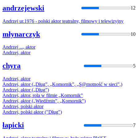
andrzejewski
12
Andrzej
ur.1976 - polski
aktor
teatralny, filmowy i telewizyjny
młynarczyk
10
Andrzej
...,
aktor
Andrzej
,
aktor
chyra
5
Andrzej
,
aktor
Andrzej
,
aktor
(„Dług”, „Komornik”, „S@motność w sieci”,)
Andrzej
,
aktor
(„Dług”)
Andrzej
,
aktor
, rola w filmie „Komornik”
Andrzej
,
aktor
(„Wiedźmin”, „Komornik”)
Andrzej
, polski
aktor
Andrzej
, polski
aktor
("Dług")
łapicki
7