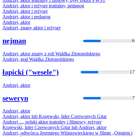
Andrzej
,
aktor
teatralny i filmowy, były rektor PWST
Andrzej
,
aktor
i reżyser teatralny, pedagog
Andrzej
,
aktor
i reżyser
Andrzej
,
aktor
i pedagog
Andrzej
,
aktor
Andrzej
, znany
aktor
i reżyser
nejman
6
Andrzej
,
aktor
znany z roli Waldka Złotopolskiego
Andrzej
, grał Waldka Złotopolskiego
łapicki ("wesele")
17
Andrzej
,
aktor
seweryn
7
Andrzej
,
aktor
Andrzej
,
aktor
lub Krajewski, lider Czerwonych Gitar
Andrzej
..., polski
aktor
teatralny i filmowy, reżyser
Krajewski, lider Czerwonych Gitar lub
Andrzej
,
aktor
Andrzej
, odtwórca Jeremiego Wiśniowieckiego w filmie „Ogniem i