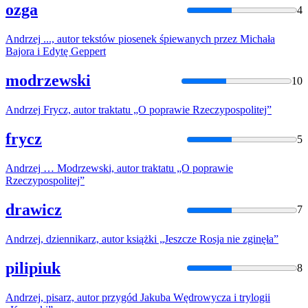
ozga
4
Andrzej
...,
autor
tekstów piosenek śpiewanych przez Michała
Bajora i Edytę Geppert
modrzewski
10
Andrzej
Frycz,
autor
traktatu „O poprawie Rzeczypospolitej”
frycz
5
Andrzej
… Modrzewski,
autor
traktatu „O poprawie
Rzeczypospolitej”
drawicz
7
Andrzej
, dziennikarz,
autor
książki „Jeszcze Rosja nie zginęła”
pilipiuk
8
Andrzej
, pisarz,
autor
przygód Jakuba Wędrowycza i trylogii