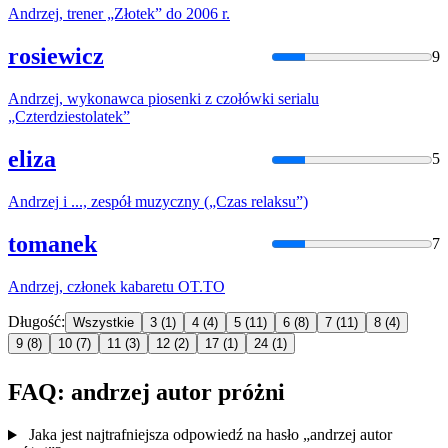
Andrzej
, trener „Złotek” do 2006 r.
rosiewicz
9
Andrzej
, wykonawca piosenki z czołówki serialu
„Czterdziestolatek”
eliza
5
Andrzej
i ..., zespół muzyczny („Czas relaksu”)
tomanek
7
Andrzej
, członek kabaretu OT.TO
Długość:
Wszystkie
3
(1)
4
(4)
5
(11)
6
(8)
7
(11)
8
(4)
9
(8)
10
(7)
11
(3)
12
(2)
17
(1)
24
(1)
FAQ: andrzej autor próżni
Jaka jest najtrafniejsza odpowiedź na hasło „andrzej autor