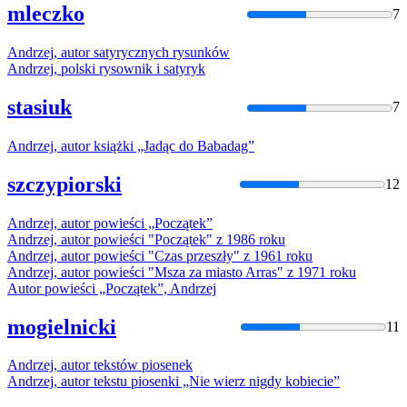
mleczko
7
Andrzej
,
autor
satyrycznych rysunków
Andrzej
, polski rysownik i satyryk
stasiuk
7
Andrzej
,
autor
książki „Jadąc do Babadag”
szczypiorski
12
Andrzej
,
autor
powieści „Początek”
Andrzej
,
autor
powieści "Początek" z 1986 roku
Andrzej
,
autor
powieści "Czas przeszły" z 1961 roku
Andrzej
,
autor
powieści "Msza za miasto Arras" z 1971 roku
Autor
powieści „Początek”,
Andrzej
mogielnicki
11
Andrzej
,
autor
tekstów piosenek
Andrzej
,
autor
tekstu piosenki „Nie wierz nigdy kobiecie”