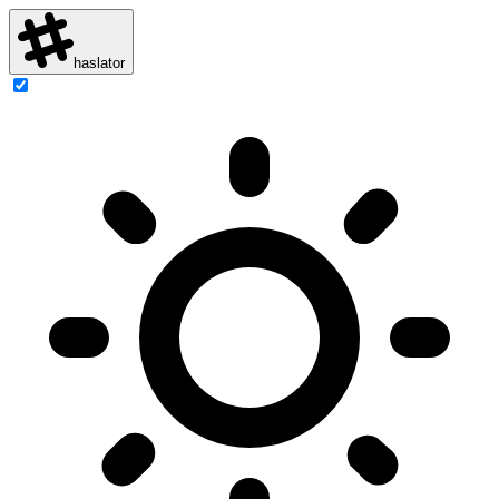
haslator