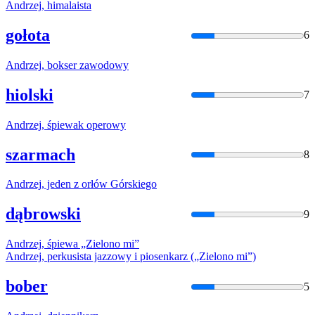
Andrzej
, himalaista
gołota
6
Andrzej
, bokser zawodowy
hiolski
7
Andrzej
, śpiewak operowy
szarmach
8
Andrzej
, jeden z orłów Górskiego
dąbrowski
9
Andrzej
, śpiewa „Zielono mi”
Andrzej
, perkusista jazzowy i piosenkarz („Zielono mi”)
bober
5