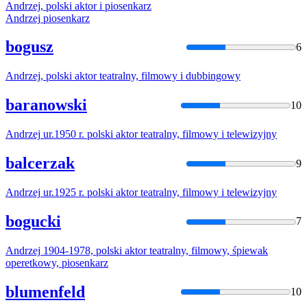
Andrzej
, polski
aktor
i piosenkarz
Andrzej
piosenkarz
bogusz
6
Andrzej
, polski
aktor
teatralny, filmowy i dubbingowy
baranowski
10
Andrzej
ur.1950 r. polski
aktor
teatralny, filmowy i telewizyjny
balcerzak
9
Andrzej
ur.1925 r. polski
aktor
teatralny, filmowy i telewizyjny
bogucki
7
Andrzej
1904-1978, polski
aktor
teatralny, filmowy, śpiewak
operetkowy, piosenkarz
blumenfeld
10