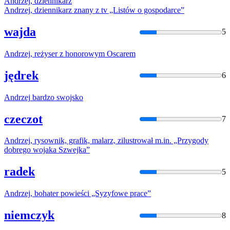
Andrzej
, dziennikarz
Andrzej
, dziennikarz znany z tv „Listów o gospodarce”
wajda
5
Andrzej
, reżyser z honorowym Oscarem
jędrek
6
Andrzej
bardzo swojsko
czeczot
7
Andrzej
, rysownik, grafik, malarz, zilustrował m.in. „Przygody
dobrego wojaka Szwejka”
radek
5
Andrzej
, bohater powieści „Syzyfowe prace”
niemczyk
8