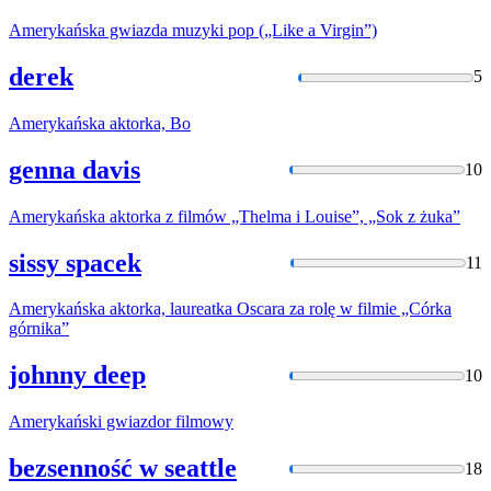
Amerykańska
gwiazda muzyki pop („Like a Virgin”)
derek
5
Amerykańska
aktorka, Bo
genna davis
10
Amerykańska
aktorka z filmów „Thelma i Louise”, „Sok z żuka”
sissy spacek
11
Amerykańska
aktorka, laureatka Oscara za rolę w filmie „Córka
górnika”
johnny deep
10
Amerykański
gwiazdor filmowy
bezsenność w seattle
18