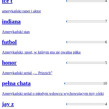
ice t
4
amerykański
raper i aktor
indiana
7
Amerykański
stan
futbol
6
Amerykański
, sport, w którym gra się owalną piłką
honor
5
Amerykański
serial „... Prizzich”
pełna chata
10
Amerykański
serial o młodym wdowcu wychowującym trzy córki
jay z
4