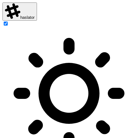
haslator