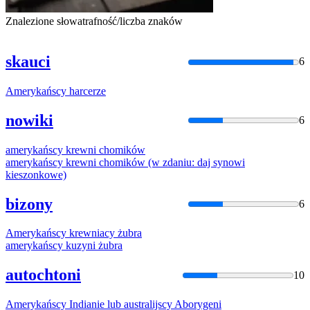
Znalezione słowa
trafność/liczba znaków
skauci
6
Amerykańscy
harcerze
nowiki
6
amerykańscy
krewni chomików
amerykańscy
krewni chomików (w zdaniu: daj synowi
kieszonkowe)
bizony
6
Amerykańscy
krewniacy żubra
amerykańscy
kuzyni żubra
autochtoni
10
Amerykańscy
Indianie lub australijscy Aborygeni