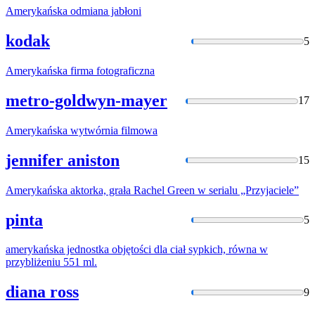
Amerykańska
odmiana jabłoni
kodak
5
Amerykańska
firma fotograficzna
metro-goldwyn-mayer
17
Amerykańska
wytwórnia filmowa
jennifer aniston
15
Amerykańska
aktorka, grała Rachel Green w serialu „Przyjaciele”
pinta
5
amerykańska
jednostka objętości dla ciał sypkich, równa w
przybliżeniu 551 ml.
diana ross
9