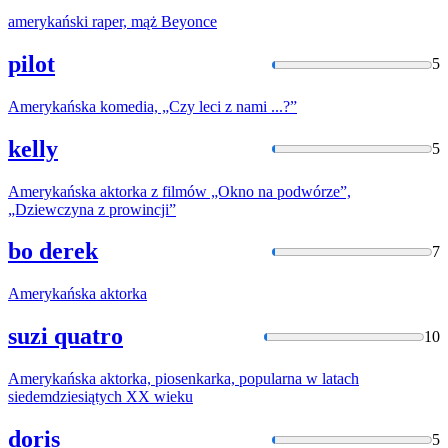
amerykański
raper, mąż Beyonce
pilot
5
Amerykańska
komedia, „Czy leci z nami ...?”
kelly
5
Amerykańska
aktorka z filmów „Okno na podwórze”,
„Dziewczyna z prowincji”
bo derek
7
Amerykańska
aktorka
suzi quatro
10
Amerykańska
aktorka, piosenkarka, popularna w latach
siedemdziesiątych XX wieku
doris
5