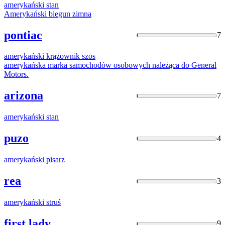
amerykański
stan
Amerykański
biegun zimna
pontiac
7
amerykański
krążownik szos
amerykańska
marka samochodów osobowych należąca do General
Motors.
arizona
7
amerykański
stan
puzo
4
amerykański
pisarz
rea
3
amerykański
struś
first lady
9