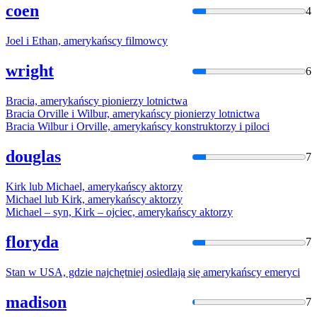
coen
4
Joel i Ethan,
amerykańscy
filmowcy
wright
6
Bracia,
amerykańscy
pionierzy lotnictwa
Bracia Orville i Wilbur,
amerykańscy
pionierzy lotnictwa
Bracia Wilbur i Orville,
amerykańscy
konstruktorzy i piloci
douglas
7
Kirk lub Michael,
amerykańscy
aktorzy
Michael lub Kirk,
amerykańscy
aktorzy
Michael – syn, Kirk – ojciec,
amerykańscy
aktorzy
floryda
7
Stan w USA, gdzie najchętniej osiedlają się
amerykańscy
emeryci
madison
7