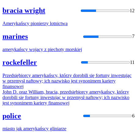
bracia wright
12
Amerykańscy
pionierzy lotnictwa
marines
7
amerykańscy
wojacy z piechoty morskiej
rockefeller
11
Przedsiębiorcy
amerykańscy
, którzy dorobili się fortuny inwestując
w przemysł naftowy; ich nazwisko jest synonimem kariery
finansowej
John D. oraz William, bracia, przedsiębiorcy
amerykańscy
, którzy
dorobili się fortuny inwestując w przemysł naftowy; ich nazwisko
jest synonimem kariery finansowej
police
6
miasto jak
amerykańscy
gliniarze