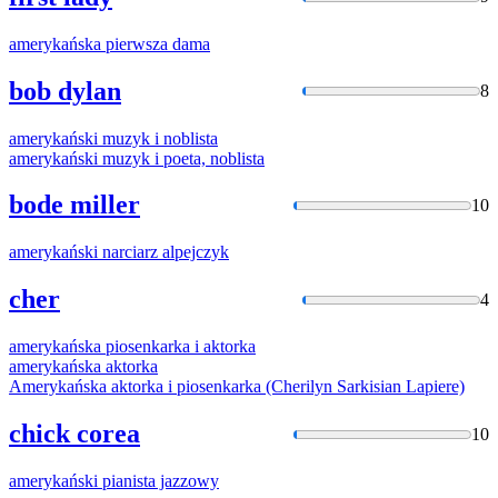
amerykańska
pierwsza dama
bob dylan
8
amerykański
muzyk i noblista
amerykański
muzyk i poeta, noblista
bode miller
10
amerykański
narciarz alpejczyk
cher
4
amerykańska
piosenkarka i aktorka
amerykańska
aktorka
Amerykańska
aktorka i piosenkarka (Cherilyn Sarkisian Lapiere)
chick corea
10
amerykański
pianista jazzowy