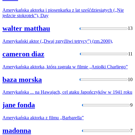
Amerykańska
aktorka i piosenkarka z lat sześćdziesiątych („Nie
jedzcie stokrotek”), Day
walter matthau
13
Amerykański
aktor („Dwaj zgryźliwi tetrycy”) (zm.2000),
cameron diaz
11
Amerykańska
aktorka, która zagrała w filmie „Aniołki Charliego”
baza morska
10
Amerykańska
... na Hawajach, cel ataku Japończyków w 1941 roku
jane fonda
9
Amerykańska
aktorka z filmu „Barbarella”
madonna
7