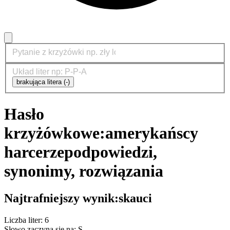
brakująca litera (-)
Hasło
krzyżówkowe:
amerykańscy
harcerze
podpowiedzi,
synonimy, rozwiązania
Najtrafniejszy wynik:
skauci
Liczba liter: 6
Słowo zaczyna się na: S