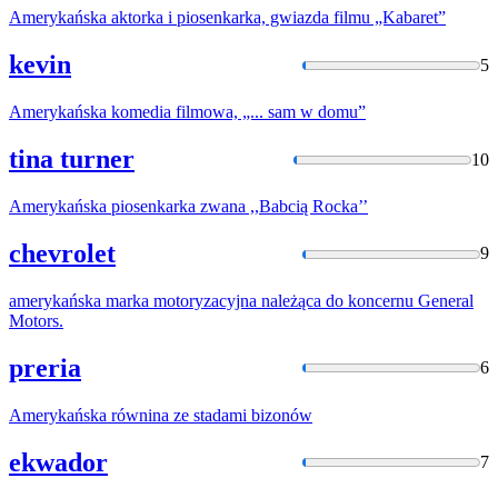
Amerykańska
aktorka i piosenkarka, gwiazda filmu „Kabaret”
kevin
5
Amerykańska
komedia filmowa, „... sam w domu”
tina turner
10
Amerykańska
piosenkarka zwana ,,Babcią Rocka’’
chevrolet
9
amerykańska
marka motoryzacyjna należąca do koncernu General
Motors.
preria
6
Amerykańska
równina ze stadami bizonów
ekwador
7