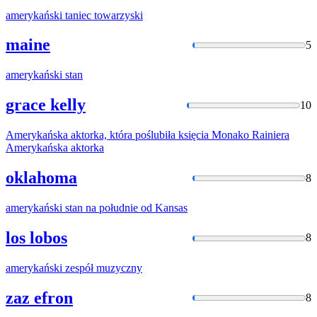
amerykański
taniec towarzyski
maine
5
amerykański
stan
grace kelly
10
Amerykańska
aktorka, która poślubiła księcia Monako Rainiera
Amerykańska
aktorka
oklahoma
8
amerykański
stan na południe od Kansas
los lobos
8
amerykański
zespół muzyczny
zaz efron
8