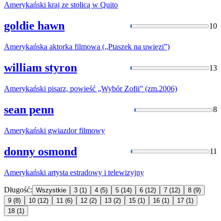
Amerykański
kraj ze stolicą w Quito
goldie hawn
10
Amerykańska
aktorka filmowa („Ptaszek na uwięzi”)
william styron
13
Amerykański
pisarz, powieść „Wybór Zofii” (zm.2006)
sean penn
8
Amerykański
gwiazdor filmowy
donny osmond
11
Amerykański
artysta estradowy i telewizyjny
Długość:
Wszystkie
3
(1)
4
(5)
5
(14)
6
(12)
7
(12)
8
(9)
9
(8)
10
(12)
11
(6)
12
(2)
13
(2)
15
(1)
16
(1)
17
(1)
18
(1)