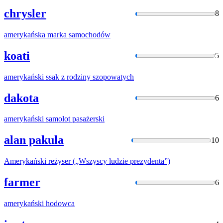
chrysler
8
amerykańska
marka samochodów
koati
5
amerykański
ssak z rodziny szopowatych
dakota
6
amerykański
samolot pasażerski
alan pakula
10
Amerykański
reżyser („Wszyscy ludzie prezydenta”)
farmer
6
amerykański
hodowca