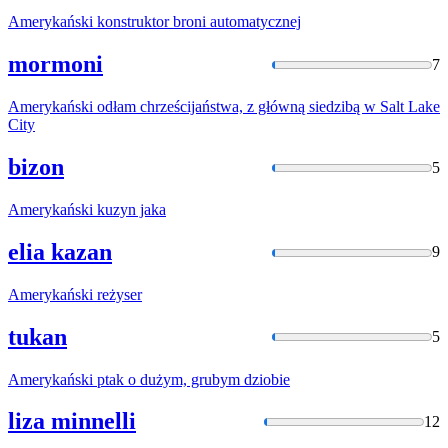
Amerykański
konstruktor broni automatycznej
mormoni
7
Amerykański
odłam chrześcijaństwa, z główną siedzibą w Salt Lake
City
bizon
5
Amerykański
kuzyn jaka
elia kazan
9
Amerykański
reżyser
tukan
5
Amerykański
ptak o dużym, grubym dziobie
liza minnelli
12