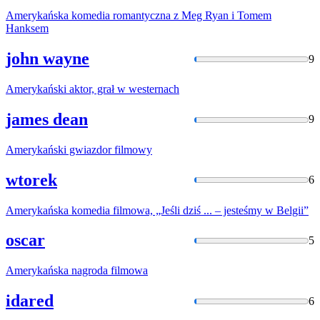
Amerykańska
komedia romantyczna z Meg Ryan i Tomem
Hanksem
john wayne
9
Amerykański
aktor, grał w westernach
james dean
9
Amerykański
gwiazdor filmowy
wtorek
6
Amerykańska
komedia filmowa, „Jeśli dziś ... – jesteśmy w Belgii”
oscar
5
Amerykańska
nagroda filmowa
idared
6