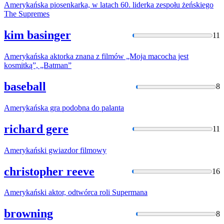
Amerykańska
piosenkarka, w latach 60. liderka zespołu żeńskiego
The Supremes
kim basinger
11
Amerykańska
aktorka znana z filmów „Moja macocha jest
kosmitką”, „Batman”
baseball
8
Amerykańska
gra podobna do palanta
richard gere
11
Amerykański
gwiazdor filmowy
christopher reeve
16
Amerykański
aktor, odtwórca roli Supermana
browning
8