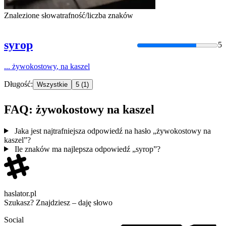
Znalezione słowa
trafność/liczba znaków
syrop
5
...
żywokostowy
,
na
kaszel
Długość:
Wszystkie
5
(1)
FAQ: żywokostowy na kaszel
Jaka jest najtrafniejsza odpowiedź na hasło „żywokostowy na
kaszel”?
Ile znaków ma najlepsza odpowiedź „syrop”?
haslator.pl
Szukasz? Znajdziesz – daję słowo
Social