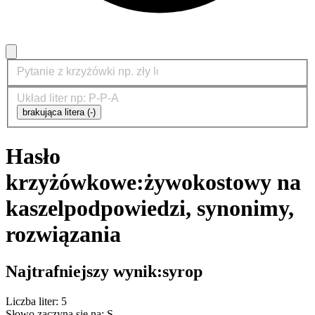
brakująca litera (-)
Hasło
krzyżówkowe:
żywokostowy na
kaszel
podpowiedzi, synonimy,
rozwiązania
Najtrafniejszy wynik:
syrop
Liczba liter: 5
Słowo zaczyna się na: S