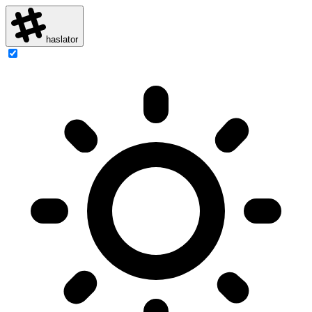
haslator