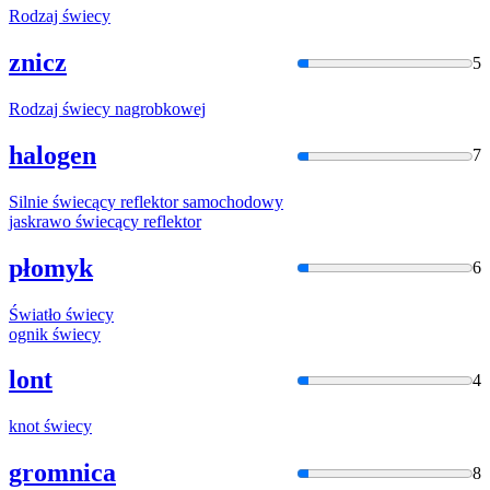
Rodzaj
świecy
znicz
5
Rodzaj
świecy
nagrobkowej
halogen
7
Silnie
świecąc
y reflektor samochodowy
jaskrawo
świecąc
y reflektor
płomyk
6
Światło
świecy
ognik
świecy
lont
4
knot
świecy
gromnica
8