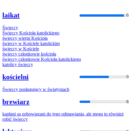
laikat
6
Świeccy
Świeccy
Kościoła katolickiego
świeccy
wierni Kościoła
świeccy
w Kościele katolickim
świeccy
w Kościele
świeccy
członkowie kościoła
świeccy
członkowie Kościoła katolickiego
katolicy
świeccy
kościelni
9
Świeccy
posługujący w świątyniach
brewiarz
8
kapłani są zobowiązani do jego odmawiania, ale mogą to również
robić
świeccy