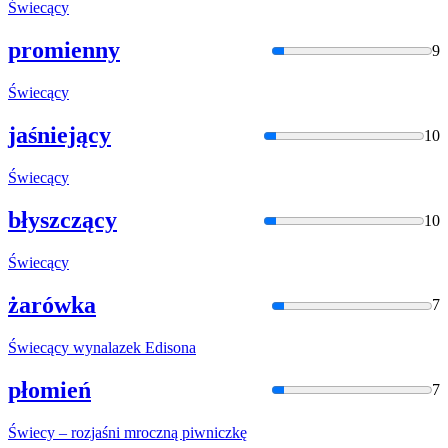
Świecąc
y
promienny
9
Świecąc
y
jaśniejący
10
Świecąc
y
błyszczący
10
Świecąc
y
żarówka
7
Świecąc
y wynalazek Edisona
płomień
7
Świecy
– rozjaśni mroczną piwniczkę