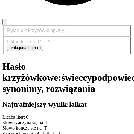
brakująca litera (-)
Hasło
krzyżówkowe:
świeccy
podpowied
synonimy, rozwiązania
Najtrafniejszy wynik:
laikat
Liczba liter: 6
Słowo zaczyna się na: L
Słowo kończy się na: T
Zawiera litery: A, A, I, K, L, T