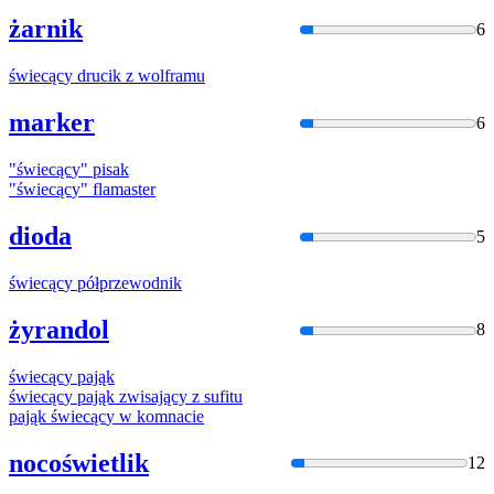
żarnik
6
świecąc
y drucik z wolframu
marker
6
"
świecąc
y" pisak
"
świecąc
y" flamaster
dioda
5
świecąc
y półprzewodnik
żyrandol
8
świecąc
y pająk
świecąc
y pająk zwisający z sufitu
pająk
świecąc
y w komnacie
nocoświetlik
12