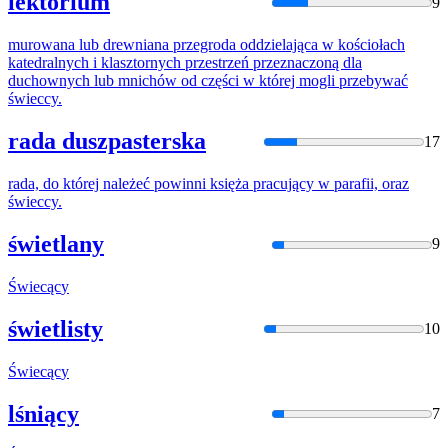
lektorium
9
murowana lub drewniana przegroda oddzielająca w kościołach
katedralnych i klasztornych przestrzeń przeznaczoną dla
duchownych lub mnichów od części w której mogli przebywać
świeccy
.
rada duszpasterska
17
rada, do której należeć powinni księża pracujący w parafii, oraz
świeccy
.
świetlany
9
Świecąc
y
świetlisty
10
Świecąc
y
lśniący
7