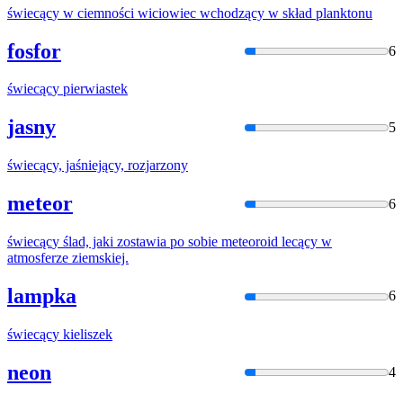
świecąc
y w ciemności wiciowiec wchodzący w skład planktonu
fosfor
6
świecąc
y pierwiastek
jasny
5
świecąc
y, jaśniejący, rozjarzony
meteor
6
świecąc
y ślad, jaki zostawia po sobie meteoroid lecący w
atmosferze ziemskiej.
lampka
6
świecąc
y kieliszek
neon
4