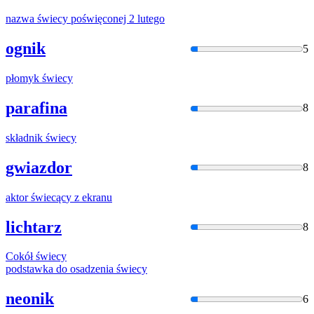
nazwa
świecy
poświęconej 2 lutego
ognik
5
płomyk
świecy
parafina
8
składnik
świecy
gwiazdor
8
aktor
świecąc
y z ekranu
lichtarz
8
Cokół
świecy
podstawka do osadzenia
świecy
neonik
6