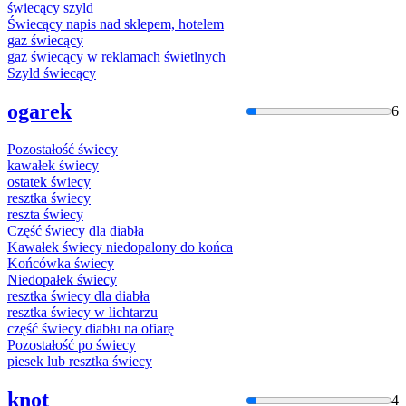
świecąc
y szyld
Świecąc
y napis nad sklepem, hotelem
gaz
świecąc
y
gaz
świecąc
y w reklamach świetlnych
Szyld
świecąc
y
ogarek
6
Pozostałość
świecy
kawałek
świecy
ostatek
świecy
resztka
świecy
reszta
świecy
Część
świecy
dla diabła
Kawałek
świecy
niedopalony do końca
Końcówka
świecy
Niedopałek
świecy
resztka
świecy
dla diabła
resztka
świecy
w lichtarzu
część
świecy
diabłu na ofiarę
Pozostałość po
świecy
piesek lub resztka
świecy
knot
4