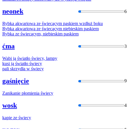
neonek
6
Rybka akwariowa ze
świecąc
ym paskiem wzdłuż boku
Rybka akwariowa ze
świecąc
ym niebieskim paskiem
Rybka ze
świecąc
ym, niebieskim paskiem
ćma
3
Wabi ją światło
świecy
, lampy
kusi ją światło
świecy
pali skrzydła w
świecy
gaśnięcie
9
Zanikanie płomienia
świecy
wosk
4
kapie ze
świecy