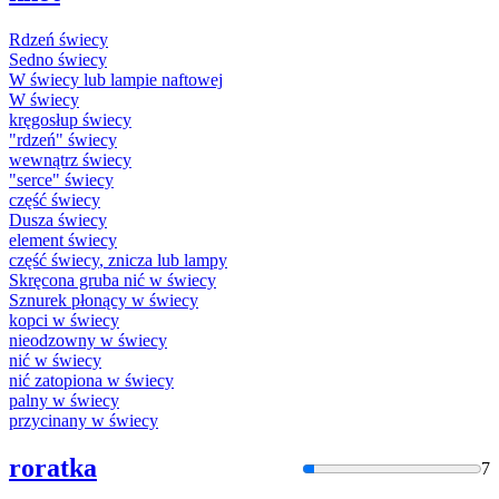
Rdzeń
świecy
Sedno
świecy
W
świecy
lub lampie naftowej
W
świecy
kręgosłup
świecy
"rdzeń"
świecy
wewnątrz
świecy
"serce"
świecy
część
świecy
Dusza
świecy
element
świecy
część
świecy
, znicza lub lampy
Skręcona gruba nić w
świecy
Sznurek płonący w
świecy
kopci w
świecy
nieodzowny w
świecy
nić w
świecy
nić zatopiona w
świecy
palny w
świecy
przycinany w
świecy
roratka
7