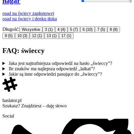
nagar
5
osad na
świecy
zapłonowej
osad na
świecy
i denku tłoka
Długość:
Wszystkie
3
(1)
4
(4)
5
(7)
6
(10)
7
(5)
8
(8)
9
(5)
10
(3)
12
(1)
13
(1)
17
(1)
FAQ: świeccy
Jaka jest najtrafniejsza odpowiedź na hasło „świeccy”?
Ile znaków ma najlepsza odpowiedź „laikat”?
Jakie są inne odpowiedzi pasujące do „świeccy”?
haslator.pl
Szukasz? Znajdziesz – daję słowo
Social