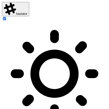
haslator