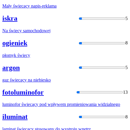
Mały
świecąc
y napis-reklama
iskra
5
Na
świecy
samochodowej
ogieniek
8
płomyk
świecy
argon
5
gaz
świecąc
y na niebiesko
fotoluminofor
13
luminofor
świecąc
y pod wpływem promieniowania widzialnego
iluminat
8
laminat
świecąc
y stosowany do wystroju wnętrz.