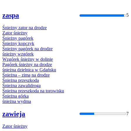
zaspa
5
Śnieżny
zator
na
drodze
Zator
śnieżny
Śnieżny
pagórek
Śnieżny
kopczyk
Śnieżny
pagórek
na
drodze
śnieżny
wzgórek
Wzgórek
śnieżny
w dolinie
Pagórek
śnieżny
na
drodze
śnieżna
dzielnica w Gdańsku
Śnieżna
– zimą
na
drodze
Śnieżna
przeszkoda
Śnieżna
zawalidroga
Śnieżna
przeszkoda
na
torowisku
Śnieżna
górka
śnieżna
wydma
zawieja
7
Zator
śnieżny