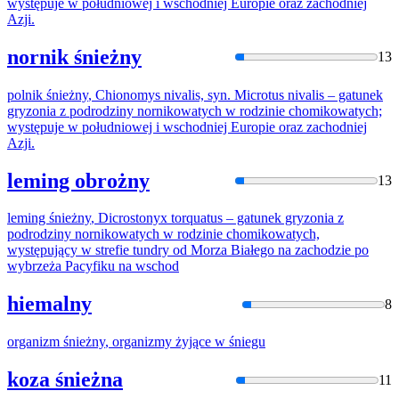
występuje w południowej i wschodniej Europie oraz zachodniej
Azji.
nornik śnieżny
13
polnik
śnieżny
, Chionomys nivalis, syn. Microtus nivalis – gatunek
gryzonia z podrodziny nornikowatych w rodzinie chomikowatych;
występuje w południowej i wschodniej Europie oraz zachodniej
Azji.
leming obrożny
13
leming
śnieżny
, Dicrostonyx torquatus – gatunek gryzonia z
podrodziny nornikowatych w rodzinie chomikowatych,
występujący w strefie tundry od Morza Białego
na
zachodzie po
wybrzeża Pacyfiku
na
wschod
hiemalny
8
organizm
śnieżny
, organizmy żyjące w śniegu
koza śnieżna
11