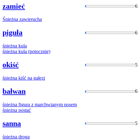
zamieć
6
Śnieżna
zawierucha
piguła
6
śnieżna
kula
śnieżna
kula (potocznie)
okiść
5
śnieżna
kiść
na
gałęzi
bałwan
6
śnieżna
figura z marchwianym nosem
śnieżna
postać
sanna
5
śnieżna
droga