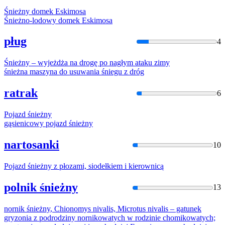
Śnieżny
domek Eskimosa
Śnieżno
-lodowy domek Eskimosa
pług
4
Śnieżny
– wyjeżdża
na
drogę po nagłym ataku zimy
śnieżna
maszyna do usuwania śniegu z dróg
ratrak
6
Pojazd
śnieżny
gąsienicowy pojazd
śnieżny
nartosanki
10
Pojazd
śnieżny
z płozami, siodełkiem i kierownicą
polnik śnieżny
13
nornik
śnieżny
, Chionomys nivalis, Microtus nivalis – gatunek
gryzonia z podrodziny nornikowatych w rodzinie chomikowatych;