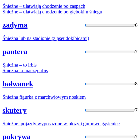
Śnieżne
– ułatwiają chodzenie po zaspach
Śnieżne
– ułatwiają chodzenie po głębokim śniegu
zadyma
6
Śnieżna
lub
na
stadionie (z pseudokibicami)
pantera
7
Śnieżna
– to irbis
Śnieżna
to inaczej irbis
bałwanek
8
Śnieżna
figurka z marchwiowym noskiem
skutery
7
Śnieżne
, pojazdy wyposażone w płozy i gumowe gąsienice
pokrywa
7