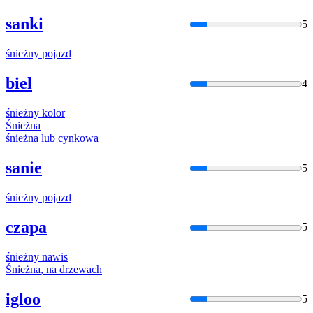
sanki
5
śnieżny
pojazd
biel
4
śnieżny
kolor
Śnieżna
śnieżna
lub cynkowa
sanie
5
śnieżny
pojazd
czapa
5
śnieżny
nawis
Śnieżna
,
na
drzewach
igloo
5