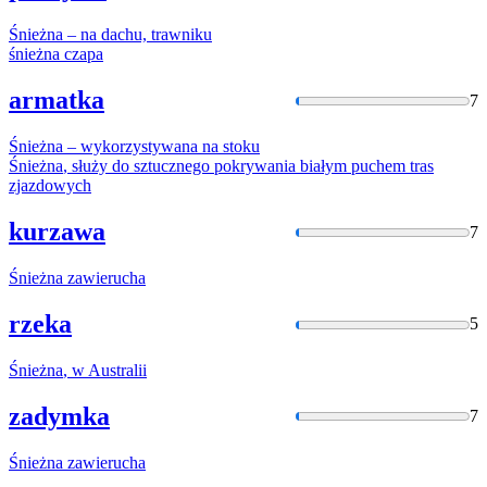
Śnieżna
–
na
dachu, trawniku
śnieżna
czapa
armatka
7
Śnieżna
– wykorzystywana
na
stoku
Śnieżna
, służy do sztucznego pokrywania białym puchem tras
zjazdowych
kurzawa
7
Śnieżna
zawierucha
rzeka
5
Śnieżna
, w Australii
zadymka
7
Śnieżna
zawierucha