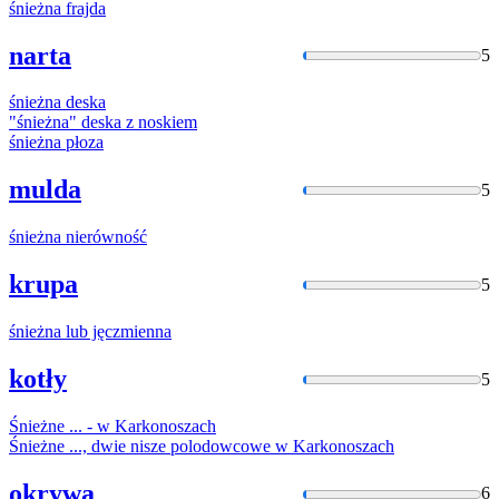
śnieżna
frajda
narta
5
śnieżna
deska
"
śnieżna
" deska z noskiem
śnieżna
płoza
mulda
5
śnieżna
nierówność
krupa
5
śnieżna
lub jęczmienna
kotły
5
Śnieżne
... - w Karkonoszach
Śnieżne
..., dwie nisze polodowcowe w Karkonoszach
okrywa
6