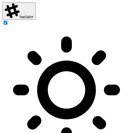
haslator