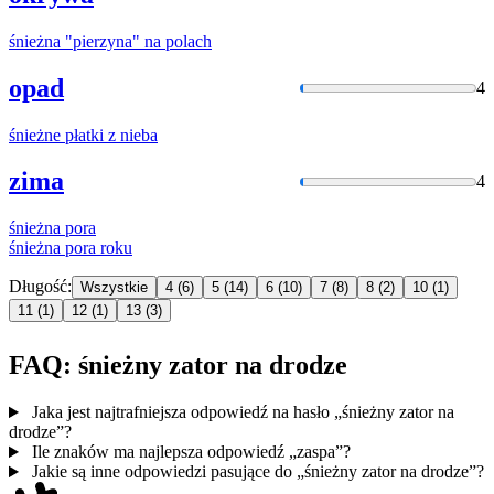
śnieżna
"pierzyna"
na
polach
opad
4
śnieżne
płatki z nieba
zima
4
śnieżna
pora
śnieżna
pora roku
Długość:
Wszystkie
4
(6)
5
(14)
6
(10)
7
(8)
8
(2)
10
(1)
11
(1)
12
(1)
13
(3)
FAQ: śnieżny zator na drodze
Jaka jest najtrafniejsza odpowiedź na hasło „śnieżny zator na
drodze”?
Ile znaków ma najlepsza odpowiedź „zaspa”?
Jakie są inne odpowiedzi pasujące do „śnieżny zator na drodze”?