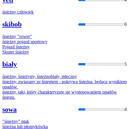
śnieżny
człowiek
skibob
6
śnieżny
"rower"
śnieżny
pojazd sportowy
Pojazd
śnieżny
Skuter
śnieżny
biały
5
śnieżny
, śnieżysty, śnieżnobiały, mleczny
śnieżny
, związany ze śniegiem - pokrywą
śnieżną
, będącą wynikiem
opadów.
śnieżny
, taki, który charakteryzuje się występowaniem opadów
śniegu.
sowa
4
"
śnieżny
" ptak
śnieżna
lub płomykówka