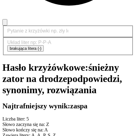
brakująca litera (-)
Hasło krzyżówkowe:
śnieżny
zator na drodze
podpowiedzi,
synonimy, rozwiązania
Najtrafniejszy wynik:
zaspa
Liczba liter: 5
Słowo zaczyna się na: Z
Słowo kończy się na: A
Zawiera litery: A, A, P, S, Z