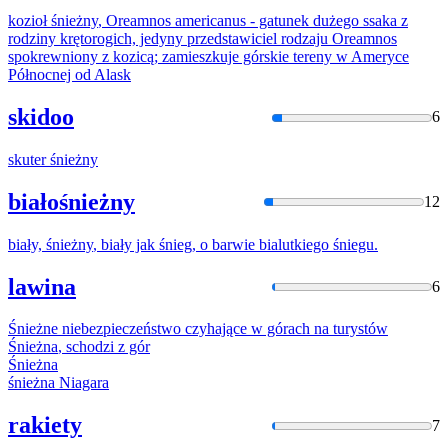
kozioł
śnieżny
, Oreamnos americanus - gatunek dużego ssaka z
rodziny krętorogich, jedyny przedstawiciel rodzaju Oreamnos
spokrewniony z kozicą; zamieszkuje górskie tereny w Ameryce
Północnej od Alask
skidoo
6
skuter
śnieżny
białośnieżny
12
biały,
śnieżny
, biały jak śnieg, o barwie bialutkiego śniegu.
lawina
6
Śnieżne
niebezpieczeństwo czyhające w górach
na
turystów
Śnieżna
, schodzi z gór
Śnieżna
śnieżna
Niagara
rakiety
7