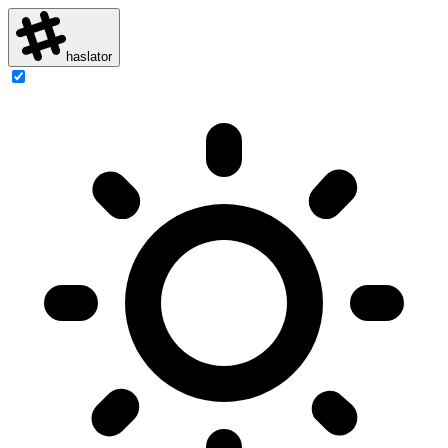
haslator