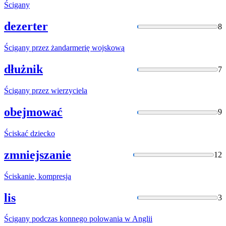
Ścigany
dezerter
8
Ścigany
przez żandarmerię wojskową
dłużnik
7
Ścigany
przez wierzyciela
obejmować
9
Ściskać
dziecko
zmniejszanie
12
Ściskanie
, kompresja
lis
3
Ścigany
podczas konnego polowania w Anglii