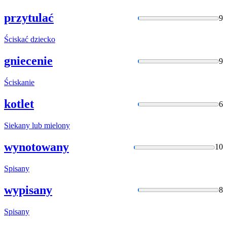
przytulać
9
Ściskać
dziecko
gniecenie
9
Ściskanie
kotlet
6
Siekany
lub mielony
wynotowany
10
Spisany
wypisany
8
Spisany