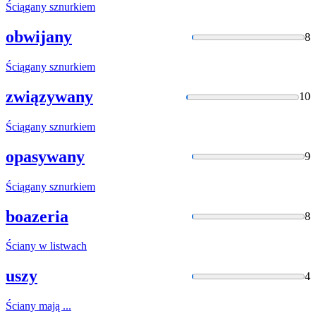
Ściągany
sznurkiem
obwijany
8
Ściągany
sznurkiem
związywany
10
Ściągany
sznurkiem
opasywany
9
Ściągany
sznurkiem
boazeria
8
Ściany
w listwach
uszy
4
Ściany
mają ...