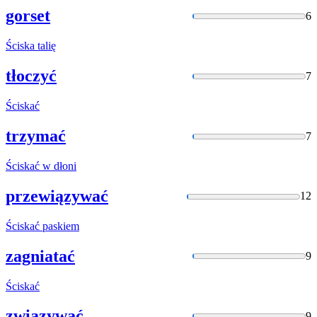
gorset
6
Ściska
talię
tłoczyć
7
Ściskać
trzymać
7
Ściskać
w dłoni
przewiązywać
12
Ściskać
paskiem
zagniatać
9
Ściskać
związywać
9