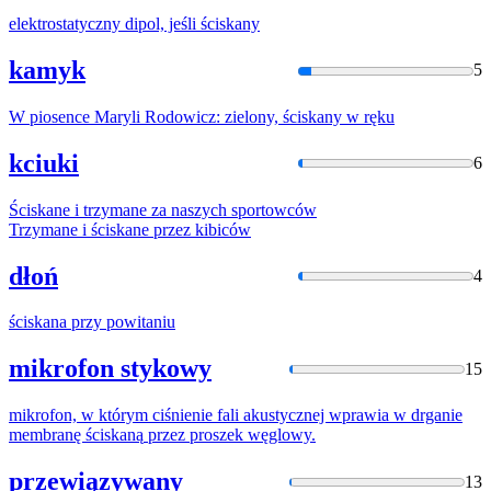
elektrostatyczny dipol, jeśli
ściskany
kamyk
5
W piosence Maryli Rodowicz: zielony,
ściskany
w ręku
kciuki
6
Ściskane
i trzymane za naszych sportowców
Trzymane i
ściskane
przez kibiców
dłoń
4
ściskana
przy powitaniu
mikrofon stykowy
15
mikrofon, w którym ciśnienie fali akustycznej wprawia w drganie
membranę
ściskaną
przez proszek węglowy.
przewiązywany
13