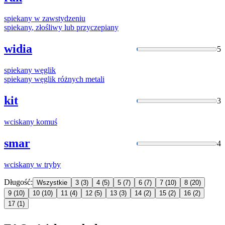
spiekany
w zawstydzeniu
spiekany
, złośliwy lub przyczepiany
widia
5
spiekany
węglik
spiekany
węglik różnych metali
kit
3
wciskany
komuś
smar
4
wciskany
w tryby
Długość:
Wszystkie
3
(3)
4
(5)
5
(7)
6
(7)
7
(10)
8
(20)
9
(10)
10
(10)
11
(4)
12
(5)
13
(3)
14
(2)
15
(2)
16
(2)
17
(1)