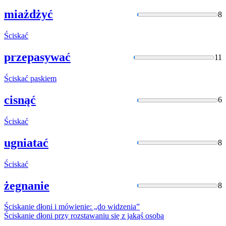
miażdżyć
8
Ściskać
przepasywać
11
Ściskać
paskiem
cisnąć
6
Ściskać
ugniatać
8
Ściskać
żegnanie
8
Ściskanie
dłoni i mówienie: „do widzenia”
Ściskanie
dłoni przy rozstawaniu się z jakąś osobą