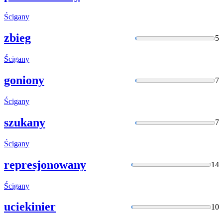
Ścigany
zbieg
5
Ścigany
goniony
7
Ścigany
szukany
7
Ścigany
represjonowany
14
Ścigany
uciekinier
10