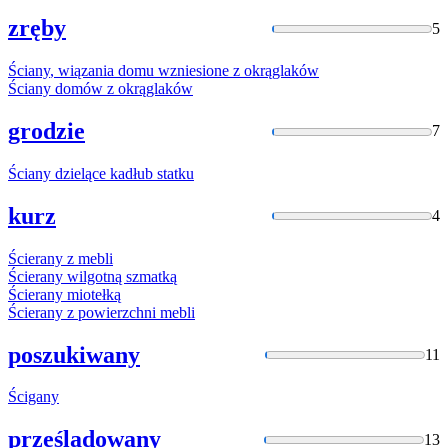
zręby
5
Ściany
, wiązania domu wzniesione z okrąglaków
Ściany
domów z okrąglaków
grodzie
7
Ściany
dzielące kadłub statku
kurz
4
Ścierany
z mebli
Ścierany
wilgotną szmatką
Ścierany
miotełką
Ścierany
z powierzchni mebli
poszukiwany
11
Ścigany
prześladowany
13