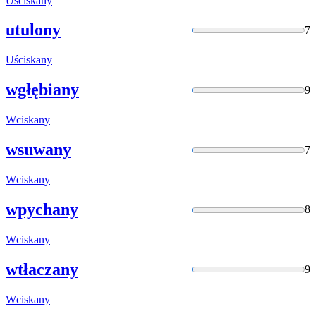
Uściskany
utulony
7
Uściskany
wgłębiany
9
Wciskany
wsuwany
7
Wciskany
wpychany
8
Wciskany
wtłaczany
9
Wciskany