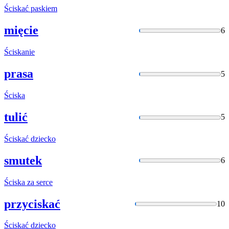
Ściskać
paskiem
mięcie
6
Ściskanie
prasa
5
Ściska
tulić
5
Ściskać
dziecko
smutek
6
Ściska
za serce
przyciskać
10
Ściskać
dziecko