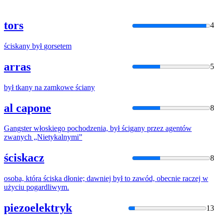
tors
4
ściskany
był
gorsetem
arras
5
był
tkany na zamkowe
ściany
al capone
8
Gangster włoskiego pochodzenia,
był
ścigany
przez agentów
zwanych „Nietykalnymi”
ściskacz
8
osoba, która
ściska
dłonie; dawniej
był
to zawód, obecnie raczej w
użyciu pogardliwym.
piezoelektryk
13