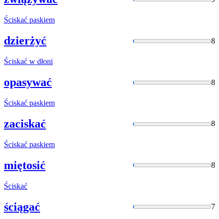
Ściskać
paskiem
dzierżyć
8
Ściskać
w dłoni
opasywać
8
Ściskać
paskiem
zaciskać
8
Ściskać
paskiem
miętosić
8
Ściskać
ściągać
7