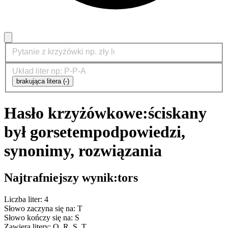
brakująca litera (-)
Hasło krzyżówkowe:
ściskany
był gorsetem
podpowiedzi,
synonimy, rozwiązania
Najtrafniejszy wynik:
tors
Liczba liter: 4
Słowo zaczyna się na: T
Słowo kończy się na: S
Zawiera litery: O, R, S, T