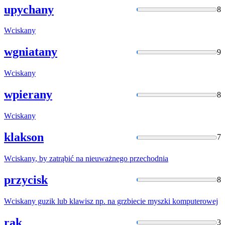
upychany
8
Wciskany
wgniatany
9
Wciskany
wpierany
8
Wciskany
klakson
7
Wciskany
, by zatrąbić na nieuważnego przechodnia
przycisk
8
Wciskany
guzik lub klawisz np. na grzbiecie myszki komputerowej
rak
3