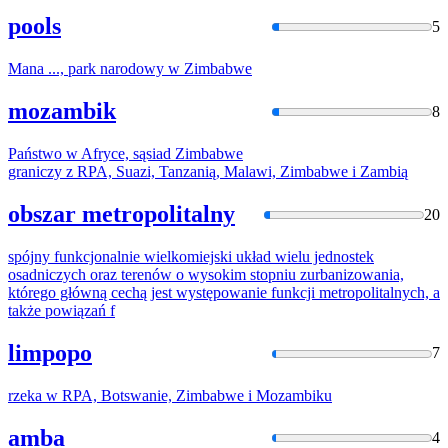
pools
5
Mana ..., park narodowy w
Zimba
bwe
mozambik
8
Państwo w Afryce, sąsiad
Zimba
bwe
graniczy z RPA, Suazi, Tanzanią, Malawi,
Zimba
bwe i Zambią
obszar metropolitalny
20
spójny funkcjonalnie wielkomiejski układ wielu jednostek
osadniczych oraz terenów o wysokim stopniu
zurba
nizowania,
którego główną cechą jest występowanie funkcji metropolitalnych, a
także powiązań f
limpopo
7
rzeka w RPA, Botswanie,
Zimba
bwe i Mozambiku
amba
4