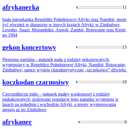
afrykanerka
11
biała mieszkanka Republiki Południowej Afryki oraz Namibii, może
żyć również w diasporze w innych krajach Afryki: w
Zimba
bwe,
Lesotho, Suazi, Mozambiku, Angoli, Zambii, Botswanie oraz Kenii,
po 1994
gekon koncertowy
15
Ptenopus garrulus - gatunek gada z rodziny gekonowatych,
występujący w Republice Południowej Afryki, Namibii, Botswanie,
Zimba
bwe; samce wydają charakterystyczne „szczekające” dźwięki.
koczkodan czarnosiwy
19
Cercopithecus mitis – gatunek małpy wąskonosej z rodziny
makakowatych; izolowane populacje tego gatunku występują w
lasach na południu i wschodzie Afryki, a tereny występowania
sięgają aż po
Zimba
bwe
afrykaner
9