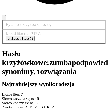
brakująca litera (-)
Hasło
krzyżówkowe:
zumba
podpowied
synonimy, rozwiązania
Najtrafniejszy wynik:
rodezja
Liczba liter: 7
Słowo zaczyna się na: R
Słowo kończy się na: A
Zawiera litery: A, D, E, J, O, R, Z