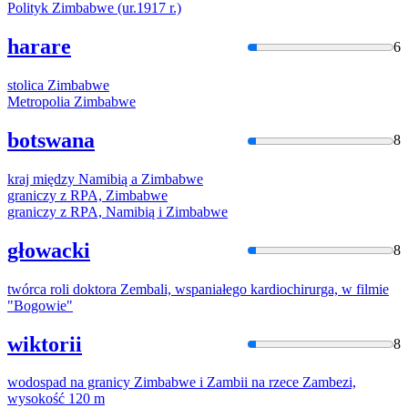
Polityk
Zimba
bwe (ur.1917 r.)
harare
6
stolica
Zimba
bwe
Metropolia
Zimba
bwe
botswana
8
kraj między Namibią a
Zimba
bwe
graniczy z RPA,
Zimba
bwe
graniczy z RPA, Namibią i
Zimba
bwe
głowacki
8
twórca roli doktora
Zemba
li, wspaniałego kardiochirurga, w filmie
"Bogowie"
wiktorii
8
wodospad na granicy
Zimba
bwe i Zambii na rzece Zambezi,
wysokość 120 m