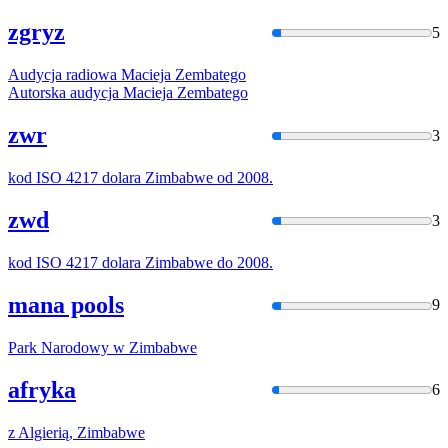
zgryz
5
Audycja radiowa Macieja
Zemba
tego
Autorska audycja Macieja
Zemba
tego
zwr
3
kod ISO 4217 dolara
Zimba
bwe od 2008.
zwd
3
kod ISO 4217 dolara
Zimba
bwe do 2008.
mana pools
9
Park Narodowy w
Zimba
bwe
afryka
6
z Algierią,
Zimba
bwe