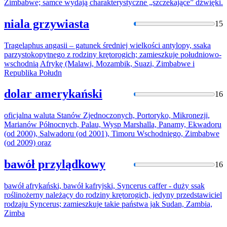
Zimba
bwe; samce wydają charakterystyczne „szczekające” dźwięki.
niala grzywiasta
15
Tragelaphus angasii – gatunek średniej wielkości antylopy, ssaka
parzystokopytnego z rodziny krętorogich; zamieszkuje południowo-
wschodnią Afrykę (Malawi, Mozambik, Suazi,
Zimba
bwe i
Republika Połudn
dolar amerykański
16
oficjalna waluta Stanów Zjednoczonych, Portoryko, Mikronezji,
Marianów Północnych, Palau, Wysp Marshalla, Panamy, Ekwadoru
(od 2000), Salwadoru (od 2001), Timoru Wschodniego,
Zimba
bwe
(od 2009) oraz
bawół przylądkowy
16
bawół afrykański, bawół kafryjski, Syncerus caffer - duży ssak
roślinożerny należący do rodziny krętorogich, jedyny przedstawiciel
rodzaju Syncerus; zamieszkuje takie państwa jak Sudan, Zambia,
Zimba