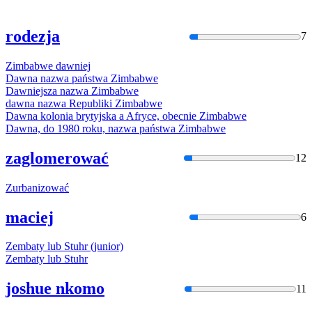
rodezja
7
Zimba
bwe dawniej
Dawna nazwa państwa
Zimba
bwe
Dawniejsza nazwa
Zimba
bwe
dawna nazwa Republiki
Zimba
bwe
Dawna kolonia brytyjska a Afryce, obecnie
Zimba
bwe
Dawna, do 1980 roku, nazwa państwa
Zimba
bwe
zaglomerować
12
Zurba
nizować
maciej
6
Zemba
ty lub Stuhr (junior)
Zemba
ty lub Stuhr
joshue nkomo
11