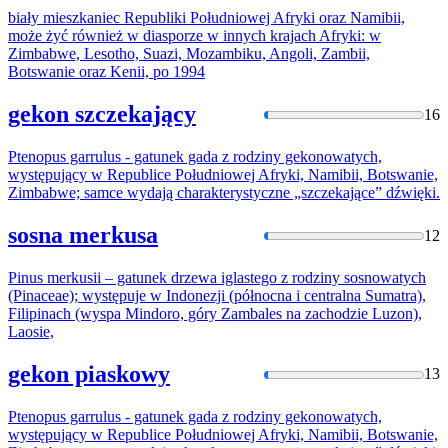
biały mieszkaniec Republiki Południowej Afryki oraz Namibii,
może żyć również w diasporze w innych krajach Afryki: w
Zimba
bwe, Lesotho, Suazi, Mozambiku, Angoli, Zambii,
Botswanie oraz Kenii, po 1994
gekon szczekający
16
Ptenopus garrulus - gatunek gada z rodziny gekonowatych,
występujący w Republice Południowej Afryki, Namibii, Botswanie,
Zimba
bwe; samce wydają charakterystyczne „szczekające” dźwięki.
sosna merkusa
12
Pinus merkusii – gatunek drzewa iglastego z rodziny sosnowatych
(Pinaceae); występuje w Indonezji (północna i centralna Sumatra),
Filipinach (wyspa Mindoro, góry
Zamba
les na zachodzie Luzon),
Laosie,
gekon piaskowy
13
Ptenopus garrulus - gatunek gada z rodziny gekonowatych,
występujący w Republice Południowej Afryki, Namibii, Botswanie,