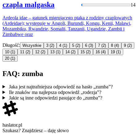
czapla malgaska
14
Ardeola idae – gatunek migrującego ptaka z rodziny czaplowatych
(Ardeidae); występuje w Angoli, Burundi, Kongu, Kenii, Malawi,
Mozambiku, Rwandzie, Somalii, Tanzanii, Ugandzie, Zambii i
Zimba
bwe oraz
Długość:
Wszystkie
3
(2)
4
(1)
5
(2)
6
(3)
7
(2)
8
(4)
9
(2)
10
(1)
11
(2)
12
(2)
13
(1)
14
(2)
15
(2)
16
(4)
19
(1)
20
(1)
FAQ: zumba
Jaka jest najtrafniejsza odpowiedź na hasło „zumba”?
Ile znaków ma najlepsza odpowiedź „rodezja”?
Jakie są inne odpowiedzi pasujące do „zumba”?
haslator.pl
Szukasz? Znajdziesz – daję słowo