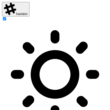
haslator