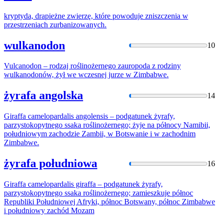
kryptyda, drapieżne zwierzę, które powoduje zniszczenia w
przestrzeniach
zurba
nizowanych.
wulkanodon
10
Vulcanodon – rodzaj roślinożernego zauropoda z rodziny
wulkanodonów, żył we wczesnej jurze w
Zimba
bwe.
żyrafa angolska
14
Giraffa camelopardalis angolensis – podgatunek żyrafy,
parzystokopytnego ssaka roślinożernego; żyje na północy Namibii,
południowym zachodzie Zambii, w Botswanie i w zachodnim
Zimba
bwe.
żyrafa południowa
16
Giraffa camelopardalis giraffa – podgatunek żyrafy,
parzystokopytnego ssaka roślinożernego; zamieszkuje północ
Republiki Południowej Afryki, północ Botswany, północ
Zimba
bwe
i południowy zachód Mozam