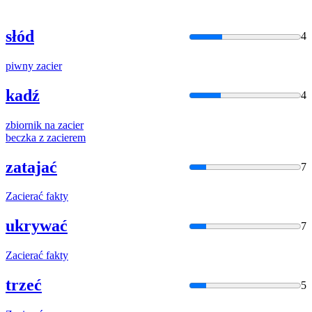
słód
4
piwny
zacier
kadź
4
zbiornik na
zacier
beczka z
zacier
em
zatajać
7
Zacier
ać fakty
ukrywać
7
Zacier
ać fakty
trzeć
5