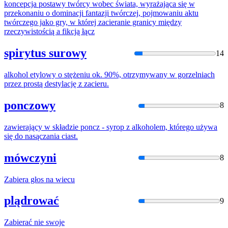
koncepcja postawy twórcy wobec świata, wyrażająca się w
przekonaniu o dominacji fantazji twórczej, pojmowaniu aktu
twórczego jako gry, w której
zacier
anie granicy między
rzeczywistością a fikcją łącz
spirytus surowy
14
alkohol etylowy o stężeniu ok. 90%, otrzymywany w gorzelniach
przez prostą destylację z
zacier
u.
ponczowy
8
zawier
ający w składzie poncz - syrop z alkoholem, którego używa
się do nasączania ciast.
mówczyni
8
Zabier
a głos na wiecu
plądrować
9
Zabier
ać nie swoje