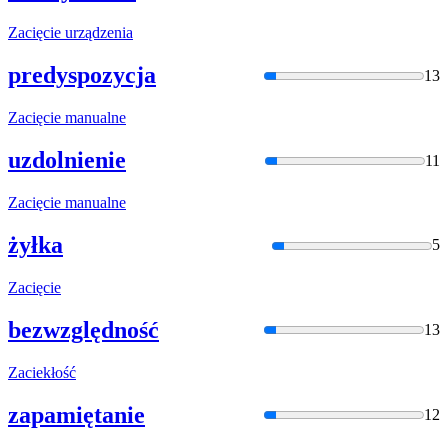
Zacięc
ie urządzenia
predyspozycja
13
Zacięc
ie manualne
uzdolnienie
11
Zacięc
ie manualne
żyłka
5
Zacięc
ie
bezwzględność
13
Zaciek
łość
zapamiętanie
12