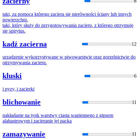
zacierny
8
taki, za pomocą którego
zacier
a się nierówności ściany lub innych
powierzchni.
taki, który służy do przygotowywania
zacier
u, z którego otrzymuje
się spirytus.
kadź zacierna
12
urządzenie wykorzystywane w piwowarstwie oraz gorzelnictwie do
otrzymywania
zacier
u.
kluski
6
i pyzy, i
zacier
ki
blichowanie
11
nakładanie na tynk warstwy ciasta wapiennego z gipsem
alabastrowym i
zacier
anie jej packą
zamazywanie
11