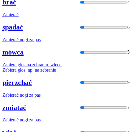
brać
4
Zabier
ać
spadać
6
Zabier
ać nogi za pas
mówca
5
Zabier
a głos na zebraniu, wiecu
Zabier
a głos, np. na zebraniu
pierzchać
9
Zabier
ać nogi za pas
zmiatać
7
Zabier
ać nogi za pas