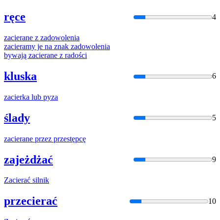
ręce
4
zacier
ane z zadowolenia
zacier
amy je na znak zadowolenia
bywają
zacier
ane z radości
kluska
6
zacier
ka lub pyza
ślady
5
zacier
ane przez przestępcę
zajeżdżać
9
Zacier
ać silnik
przecierać
10