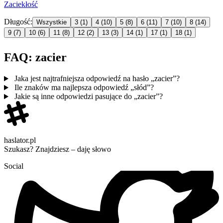
Zaciek
łość
Długość:
Wszystkie
3
(1)
4
(10)
5
(8)
6
(11)
7
(10)
8
(14)
9
(7)
10
(6)
11
(8)
12
(2)
13
(3)
14
(1)
17
(1)
18
(1)
FAQ: zacier
Jaka jest najtrafniejsza odpowiedź na hasło „zacier”?
Ile znaków ma najlepsza odpowiedź „słód”?
Jakie są inne odpowiedzi pasujące do „zacier”?
haslator.pl
Szukasz? Znajdziesz – daję słowo
Social