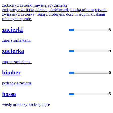
zrobiony z
zacier
ki,
zawier
ający
zacier
kę.
związany z
zacier
ką - drobną, dość twardą kluską robioną ręcznie.
związany z
zacier
ką - zupą z drobnymi, dość twardymi kluskami
robionymi ręcznie.
zacierki
8
zupa z
zacier
kami.
zacierka
8
zupa z
zacier
kami.
bimber
6
pędzony z
zacier
u
hossa
5
wtedy maklerzy
zacier
ają ręce