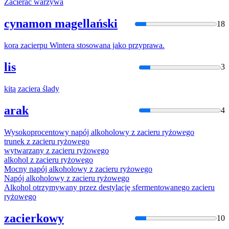
Zacier
ać warzywa
cynamon magellański
18
kora
zacier
pu Wintera stosowana jako przyprawa.
lis
3
kitą
zacier
a ślady
arak
4
Wysokoprocentowy napój alkoholowy z
zacier
u ryżowego
trunek z
zacier
u ryżowego
wytwarzany z
zacier
u ryżowego
alkohol z
zacier
u ryżowego
Mocny napój alkoholowy z
zacier
u ryżowego
Napój alkoholowy z
zacier
u ryżowego
Alkohol otrzymywany przez destylację sfermentowanego
zacier
u
ryżowego
zacierkowy
10