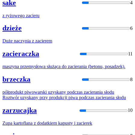
sake
4
z ryżowego
zacier
u
dzieże
6
Duże naczynia z
zacier
em
zacieraczka
11
maszyna przemysłowa służąca do
zacier
ania (betonu, posadzek).
brzeczka
8
półprodukt piwowarski uzyskany podczas
zacier
ania słodu
Roztwór uzyskany przy produkcji piwa podczas
zacier
ania słodu
zarzucajka
10
Zupa kartoflana z dodatkiem kapusty i
zacier
ek