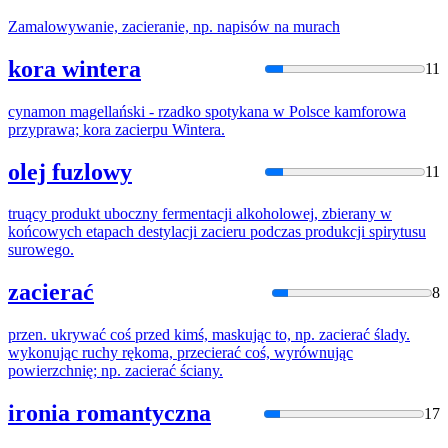
Zamalowywanie,
zacier
anie, np. napisów na murach
kora wintera
11
cynamon magellański - rzadko spotykana w Polsce kamforowa
przyprawa; kora
zacier
pu Wintera.
olej fuzlowy
11
truący produkt uboczny fermentacji alkoholowej, zbierany w
końcowych etapach destylacji
zacier
u podczas produkcji spirytusu
surowego.
zacierać
8
przen. ukrywać coś przed kimś, maskując to, np.
zacier
ać ślady.
wykonując ruchy rękoma, przecierać coś, wyrównując
powierzchnię; np.
zacier
ać ściany.
ironia romantyczna
17