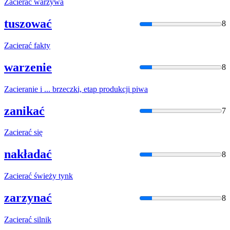
Zacier
ać warzywa
tuszować
8
Zacier
ać fakty
warzenie
8
Zacier
anie i ... brzeczki, etap produkcji piwa
zanikać
7
Zacier
ać się
nakładać
8
Zacier
ać świeży tynk
zarzynać
8
Zacier
ać silnik