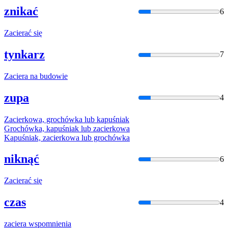
znikać
6
Zacier
ać się
tynkarz
7
Zacier
a na budowie
zupa
4
Zacier
kowa, grochówka lub kapuśniak
Grochówka, kapuśniak lub
zacier
kowa
Kapuśniak,
zacier
kowa lub grochówka
niknąć
6
Zacier
ać się
czas
4
zacier
a wspomnienia