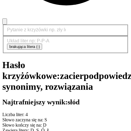
brakująca litera (-)
Hasło
krzyżówkowe:
zacier
podpowiedz
synonimy, rozwiązania
Najtrafniejszy wynik:
słód
Liczba liter: 4
Słowo zaczyna się na: S
Słowo kończy się na: D
Zawiera litery: D, S, Ó, Ł