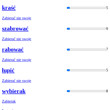
kraść
5
Zabier
ać nie swoje
szabrować
9
Zabier
ać nie swoje
rabować
7
Zabier
ać nie swoje
łupić
5
Zabier
ać nie swoje
wybierak
8
Zabier
ak