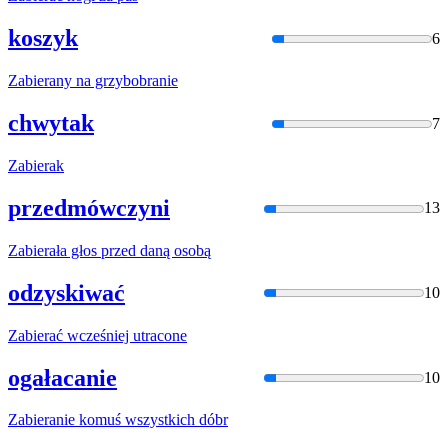
koszyk
6
Zabier
any na grzybobranie
chwytak
7
Zabier
ak
przedmówczyni
13
Zabier
ała głos przed daną osobą
odzyskiwać
10
Zabier
ać wcześniej utracone
ogałacanie
10
Zabier
anie komuś wszystkich dóbr