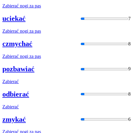
Zabier
ać nogi za pas
uciekać
7
Zabier
ać nogi za pas
czmychać
8
Zabier
ać nogi za pas
pozbawiać
9
Zabier
ać
odbierać
8
Zabier
ać
zmykać
6
Zabier
ać nogi za pas