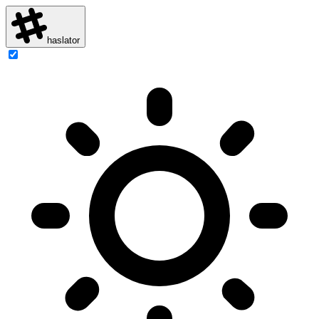
haslator