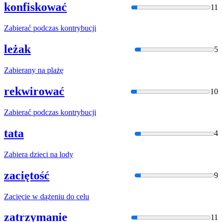
konfiskować
11
Zabier
ać podczas kontrybucji
leżak
5
Zabier
any na plażę
rekwirować
10
Zabier
ać podczas kontrybucji
tata
4
Zabier
a dzieci na lody
zaciętość
9
Zacięc
ie w dążeniu do celu
zatrzymanie
11