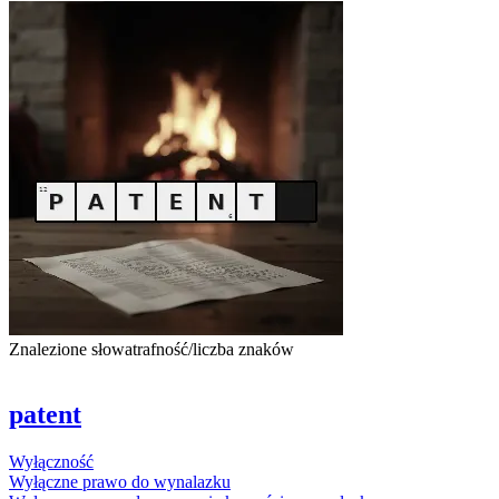
Znalezione słowa
trafność/liczba znaków
patent
Wyłącz
ność
Wyłącz
ne prawo do wynalazku