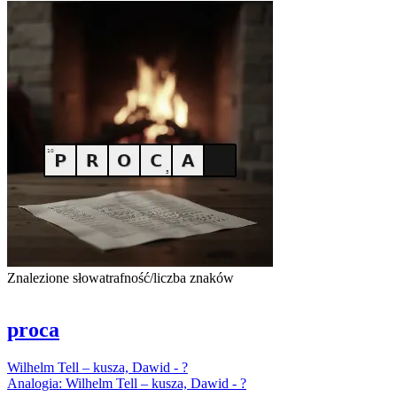
Znalezione słowa
trafność/liczba znaków
proca
Wilhelm
Tell – kusza, Dawid - ?
Analogia:
Wilhelm
Tell – kusza, Dawid - ?