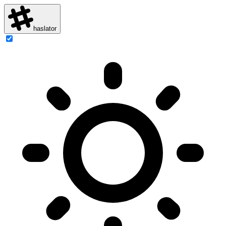
haslator