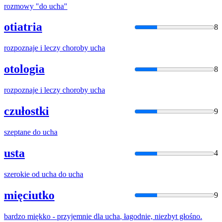
rozmowy "do
ucha
"
otiatria
8
rozpoznaje i leczy choroby
ucha
otologia
8
rozpoznaje i leczy choroby
ucha
czułostki
9
szeptane do
ucha
usta
4
szerokie od
ucha
do
ucha
mięciutko
9
bardzo miękko - przyjemnie dla
ucha
, łagodnie, niezbyt głośno.