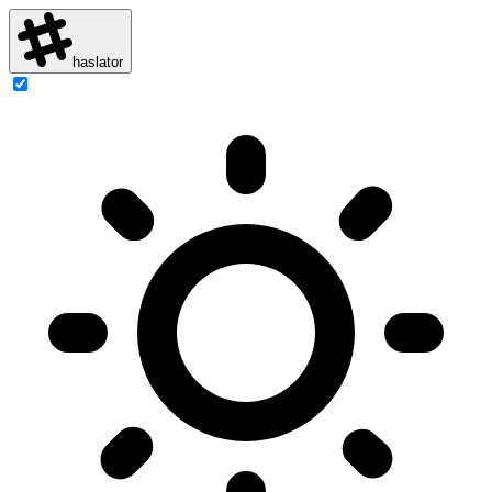
haslator