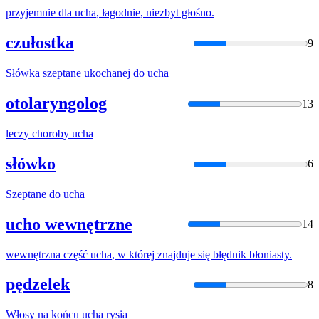
przyjemnie dla
ucha
, łagodnie, niezbyt głośno.
czułostka
9
Słówka szeptane ukochanej do
ucha
otolaryngolog
13
leczy choroby
ucha
słówko
6
Szeptane do
ucha
ucho wewnętrzne
14
wewnętrzna część
ucha
, w której znajduje się błędnik błoniasty.
pędzelek
8
Włosy na końcu
ucha
rysia