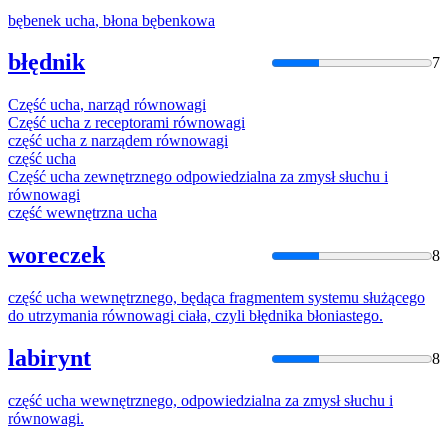
bębenek
ucha
, błona bębenkowa
błędnik
7
Część
ucha
, narząd równowagi
Część
ucha
z receptorami równowagi
część
ucha
z narządem równowagi
część
ucha
Część
ucha
zewnętrznego odpowiedzialna za zmysł słuchu i
równowagi
część wewnętrzna
ucha
woreczek
8
część
ucha
wewnętrznego, będąca fragmentem systemu służącego
do utrzymania równowagi ciała, czyli błędnika błoniastego.
labirynt
8
część
ucha
wewnętrznego, odpowiedzialna za zmysł słuchu i
równowagi.