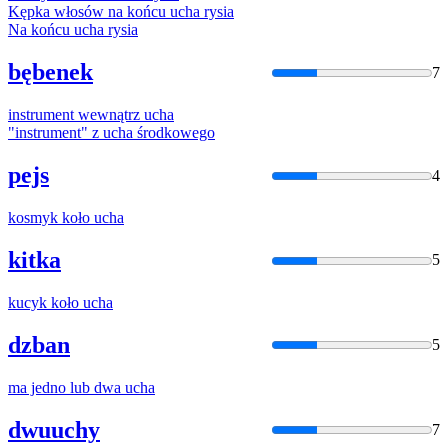
Kępka włosów na końcu
ucha
rysia
Na końcu
ucha
rysia
bębenek
7
instrument wewnątrz
ucha
"instrument" z
ucha
środkowego
pejs
4
kosmyk koło
ucha
kitka
5
kucyk koło
ucha
dzban
5
ma jedno lub dwa
ucha
dwuuchy
7