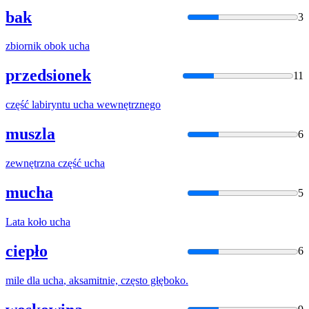
bak
3
zbiornik obok
ucha
przedsionek
11
część labiryntu
ucha
wewnętrznego
muszla
6
zewnętrzna część
ucha
mucha
5
Lata koło
ucha
ciepło
6
mile dla
ucha
, aksamitnie, często głęboko.