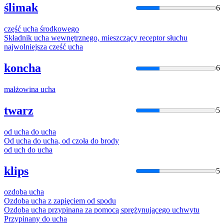
ślimak
6
część
ucha
środkowego
Składnik
ucha
wewnętrznego, mieszczący receptor słuchu
najwolniejsza cześć
ucha
koncha
6
małżowina
ucha
twarz
5
od
ucha
do
ucha
Od
ucha
do
ucha
, od czoła do brody
od
uch
do
ucha
klips
5
ozdoba
ucha
Ozdoba
ucha
z zapięciem od spodu
Ozdoba
ucha
przypinana za pomocą sprężynującego
uch
wytu
Przypinany do
ucha