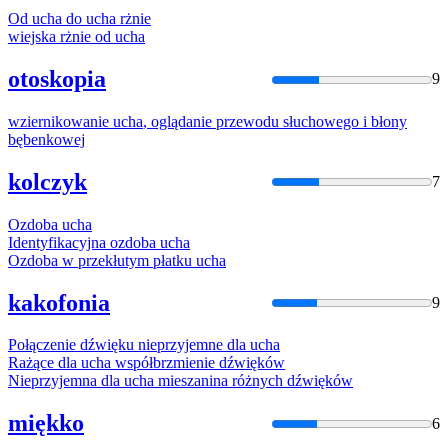
Od
ucha
do
ucha
rżnie
wiejska rżnie od
ucha
otoskopia
9
wziernikowanie
ucha
, oglądanie przewodu słuchowego i błony
bębenkowej
kolczyk
7
Ozdoba
ucha
Identyfikacyjna ozdoba
ucha
Ozdoba w przekłutym płatku
ucha
kakofonia
9
Połączenie dźwięku nieprzyjemne dla
ucha
Rażące dla
ucha
współbrzmienie dźwięków
Nieprzyjemna dla
ucha
mieszanina różnych dźwięków
miękko
6