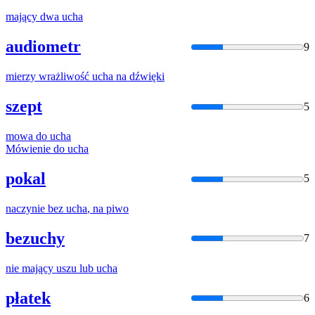
mający dwa
ucha
audiometr
9
mierzy wrażliwość
ucha
na dźwięki
szept
5
mowa do
ucha
Mówienie do
ucha
pokal
5
naczynie bez
ucha
, na piwo
bezuchy
7
nie mający uszu lub
ucha
płatek
6