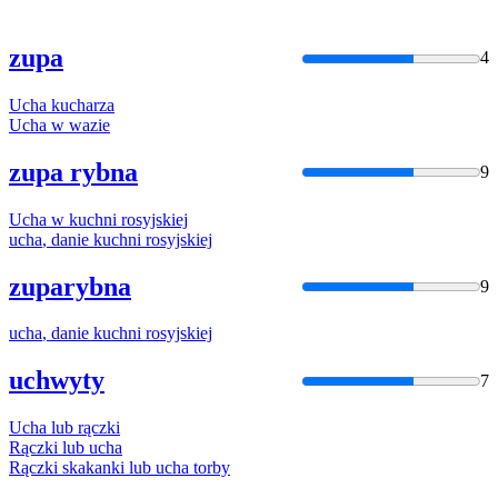
zupa
4
Ucha
kucharza
Ucha
w wazie
zupa rybna
9
Ucha
w kuchni rosyjskiej
ucha
, danie kuchni rosyjskiej
zuparybna
9
ucha
, danie kuchni rosyjskiej
uchwyty
7
Ucha
lub rączki
Rączki lub
ucha
Rączki skakanki lub
ucha
torby