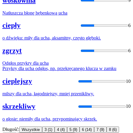
woskowina
9
Natłuszcza błonę bębenkową
ucha
ciepły
6
o dźwięku: miły dla
ucha
, aksamitny, często głęboki.
zgrzyt
6
Odgłos przykry dla
ucha
Przykry dla
ucha
odgłos, np. przekręcanego klucza w zamku
cieplejszy
10
milszy dla
ucha
, łagodniejszy, mniej przenikliwy.
skrzekliwy
10
o głosie: niemiły dla
ucha
, przypominający skrzek.
Długość:
Wszystkie
3
(1)
4
(4)
5
(9)
6
(14)
7
(9)
8
(6)