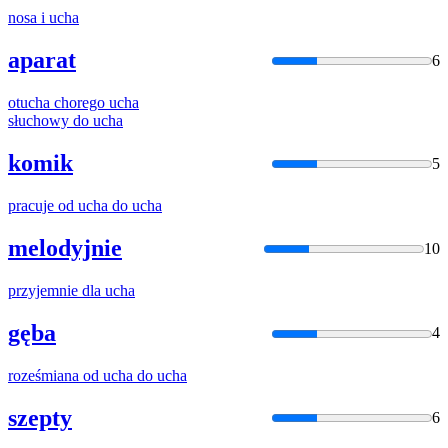
nosa i
ucha
aparat
6
otucha chorego
ucha
słuchowy do
ucha
komik
5
pracuje od
ucha
do
ucha
melodyjnie
10
przyjemnie dla
ucha
gęba
4
roześmiana od
ucha
do
ucha
szepty
6