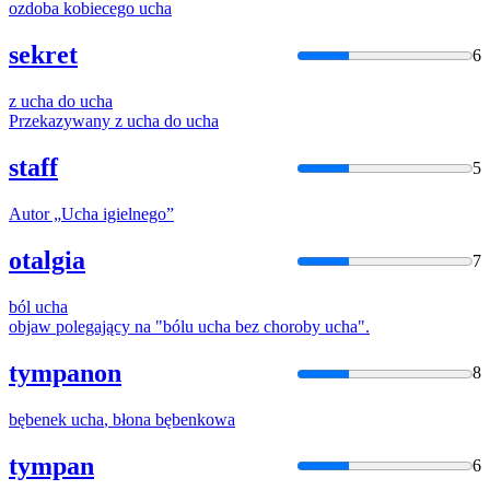
ozdoba kobiecego
ucha
sekret
6
z
ucha
do
ucha
Przekazywany z
ucha
do
ucha
staff
5
Autor „
Ucha
igielnego”
otalgia
7
ból
ucha
objaw polegający na "bólu
ucha
bez choroby
ucha
".
tympanon
8
bębenek
ucha
, błona bębenkowa
tympan
6