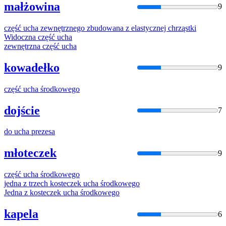
małżowina
9
część
ucha
zewnętrznego zbudowana z elastycznej chrząstki
Widoczna część
ucha
zewnętrzna część
ucha
kowadełko
9
część
ucha
środkowego
dojście
7
do
ucha
prezesa
młoteczek
9
część
ucha
środkowego
jedna z trzech kosteczek
ucha
środkowego
Jedna z kosteczek
ucha
środkowego
kapela
6