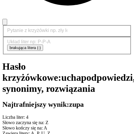
brakująca litera (-)
Hasło
krzyżówkowe:
ucha
podpowiedzi
synonimy, rozwiązania
Najtrafniejszy wynik:
zupa
Liczba liter: 4
Słowo zaczyna się na: Z
Słowo kończy się na: A
Zawiera litery: A, P, U, Z