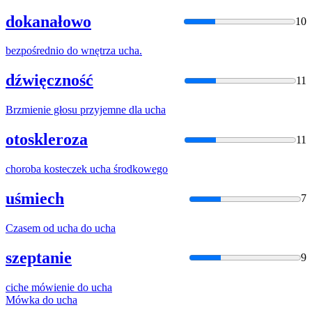
dokanałowo
10
bezpośrednio do wnętrza
ucha
.
dźwięczność
11
Brzmienie głosu przyjemne dla
ucha
otoskleroza
11
choroba kosteczek
ucha
środkowego
uśmiech
7
Czasem od
ucha
do
ucha
szeptanie
9
ciche mówienie do
ucha
Mówka do
ucha