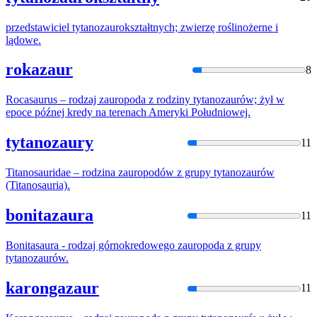
przedstawiciel
tytanozaur
okształtnych; zwierzę roślinożerne i
lądowe.
rokazaur
8
Rocasaurus – rodzaj zauropoda z rodziny
tytanozaur
ów; żył w
epoce późnej kredy na terenach Ameryki Południowej.
tytanozaury
11
Titanosauridae – rodzina zauropodów z grupy
tytanozaur
ów
(Titanosauria).
bonitazaura
11
Bonitasaura - rodzaj górnokredowego zauropoda z grupy
tytanozaur
ów.
karongazaur
11