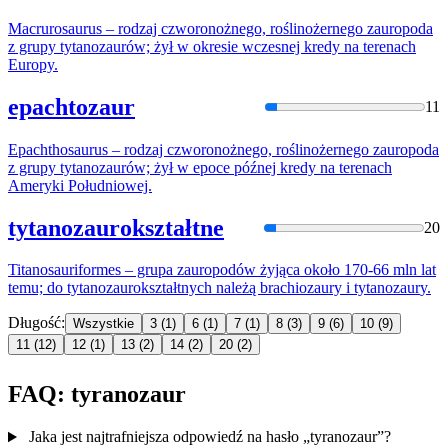
Macrurosaurus – rodzaj czworonożnego, roślinożernego zauropoda
z grupy
tytanozaur
ów; żył w okresie wczesnej kredy na terenach
Europy.
epachtozaur
11
Epachthosaurus – rodzaj czworonożnego, roślinożernego zauropoda
z grupy
tytanozaur
ów; żył w epoce późnej kredy na terenach
Ameryki Południowej.
tytanozaurokształtne
20
Titanosauriformes – grupa zauropodów żyjąca około 170-66 mln lat
temu; do
tytanozaur
okształtnych należą brachiozaury i
tytanozaur
y.
Długość:
Wszystkie
3
(1)
6
(1)
7
(1)
8
(3)
9
(6)
10
(9)
11
(12)
12
(1)
13
(2)
14
(2)
20
(2)
FAQ: tyranozaur
Jaka jest najtrafniejsza odpowiedź na hasło „tyranozaur”?