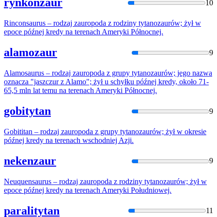
rynkonzaur
10
Rinconsaurus – rodzaj zauropoda z rodziny
tytanozaur
ów; żył w
epoce późnej kredy na terenach Ameryki Północnej.
alamozaur
9
Alamosaurus – rodzaj zauropoda z grupy
tytanozaur
ów; jego nazwa
oznacza "jaszczur z Alamo"; żył u schyłku późnej kredy, około 71-
65,5 mln lat temu na terenach Ameryki Północnej.
gobitytan
9
Gobititan – rodzaj zauropoda z grupy
tytanozaur
ów; żył w okresie
późnej kredy na terenach wschodniej Azji.
nekenzaur
9
Neuquensaurus – rodzaj zauropoda z rodziny
tytanozaur
ów; żył w
epoce późnej kredy na terenach Ameryki Południowej.
paralitytan
11