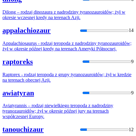
Dilong – rodzaj dinozaura z nadrodziny
tyranozaur
oidów; żył w
okresie wczesnej kredy na terenach Azji.
appalachiozaur
14
Appalachiosaurus - rodzaj teropoda z nadrodziny
tyranozaur
oidów;
żył w okresie późnej kredy na terenach Ameryki Północnej.
raptoreks
9
Raptorex - rodzaj teropoda z grupy
tyranozaur
oidów; żył w kredzie
na terenach obecnej Azji.
awiatyran
9
Aviatyrannis – rodzaj niewielkiego teropoda z nadrodziny
tyranozaur
oidów; żył w okresie późnej jury na terenach
współczesnej Europy.
tanouchizaur
12