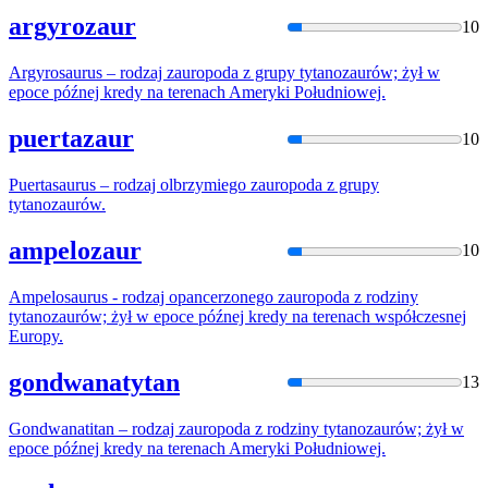
argyrozaur
10
Argyrosaurus – rodzaj zauropoda z grupy
tytanozaur
ów; żył w
epoce późnej kredy na terenach Ameryki Południowej.
puertazaur
10
Puertasaurus – rodzaj olbrzymiego zauropoda z grupy
tytanozaur
ów.
ampelozaur
10
Ampelosaurus - rodzaj opancerzonego zauropoda z rodziny
tytanozaur
ów; żył w epoce późnej kredy na terenach współczesnej
Europy.
gondwanatytan
13
Gondwanatitan – rodzaj zauropoda z rodziny
tytanozaur
ów; żył w
epoce późnej kredy na terenach Ameryki Południowej.