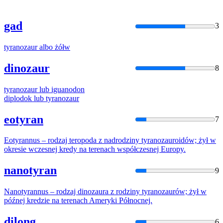
gad
3
tyranozaur
albo żółw
dinozaur
8
tyranozaur
lub iguanodon
diplodok lub
tyranozaur
eotyran
7
Eotyrannus – rodzaj teropoda z nadrodziny
tyranozaur
oidów; żył w
okresie wczesnej kredy na terenach współczesnej Europy.
nanotyran
9
Nanotyrannus – rodzaj dinozaura z rodziny
tyranozaur
ów; żył w
późnej kredzie na terenach Ameryki Północnej.
dilong
6