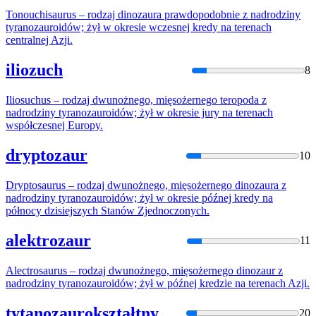
Tonouchisaurus – rodzaj dinozaura prawdopodobnie z nadrodziny
tyranozaur
oidów; żył w okresie wczesnej kredy na terenach
centralnej Azji.
iliozuch
8
Iliosuchus – rodzaj dwunożnego, mięsożernego teropoda z
nadrodziny
tyranozaur
oidów; żył w okresie jury na terenach
współczesnej Europy.
dryptozaur
10
Dryptosaurus – rodzaj dwunożnego, mięsożernego dinozaura z
nadrodziny
tyranozaur
oidów; żył w okresie późnej kredy na
północy dzisiejszych Stanów Zjednoczonych.
alektrozaur
11
Alectrosaurus – rodzaj dwunożnego, mięsożernego dinozaur z
nadrodziny
tyranozaur
oidów; żył w późnej kredzie na terenach Azji.
tytanozaurokształtny
20