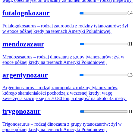
wagi; obecnie jest on uważany za nomen dubium - rodzaj niepewny.
futalognkozaur
14
Futalognkosaurus – rodzaj zauropoda z rodziny
tytanozaur
ów; żył
w epoce późnej kredy na terenach Ameryki Południowej.
mendozazaur
11
Mendozasaurus – rodzaj dinozaura z grupy
tytanozaur
ów; żył w
epoce późnej kredy na terenach Ameryki Południowej.
argentynozaur
13
Argentinosaurus – rodzaj zauropoda z rodziny
tytanozaur
ów,
którego skamieniałości pochodzą z wczesnej kredy; wagę
zwierzęcia szacuje się na 70-80 ton, a długość na około 33 metry.
trygonozaur
11
Trigonosaurus – rodzaj dinozaura z grupy
tytanozaur
ów; żył w
epoce późnej kredy na terenach Ameryki Południowej.