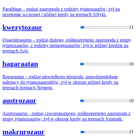
Paralititan – rodzaj zauropoda z rodziny
tytanozaur
ów; żył na
przełomie wczesnej i późnej kredy na terenach Afryki.
kwezytozaur
11
Quaesitosaurus – rodzaj dużego, roślinożernego zauropoda z grupy
tytanozaur
ów, z rodziny nemegtozaurów; żył w późnej kredzie na
terenach Azji.
bagaraatan
10
Bagaraatan – rodzaj niewielkego teropoda, prawdopodobnie
należący do
tytanozaur
oidów; żył w okresie późnej kredy na
terenach formacji Nemegt.
austrozaur
10
Austrosaurus - rodzaj czworonożnego, roślinożernego zauropoda z
grupy
tytanozaur
ów; żył w okresie kredy na terenach Australii.
makrurozaur
11