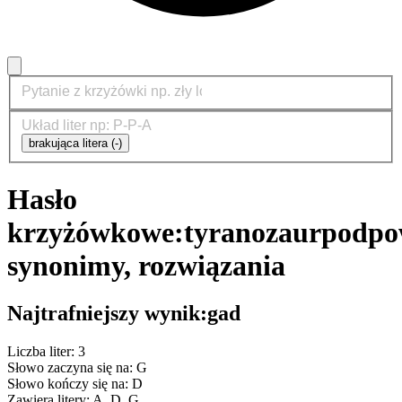
brakująca litera (-)
Hasło
krzyżówkowe:
tyranozaur
podpo
synonimy, rozwiązania
Najtrafniejszy wynik:
gad
Liczba liter: 3
Słowo zaczyna się na: G
Słowo kończy się na: D
Zawiera litery: A, D, G