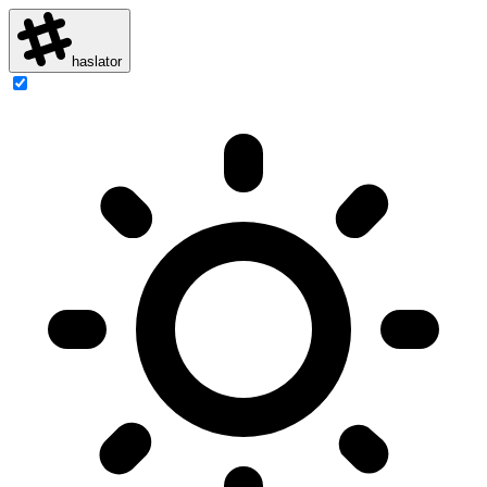
haslator