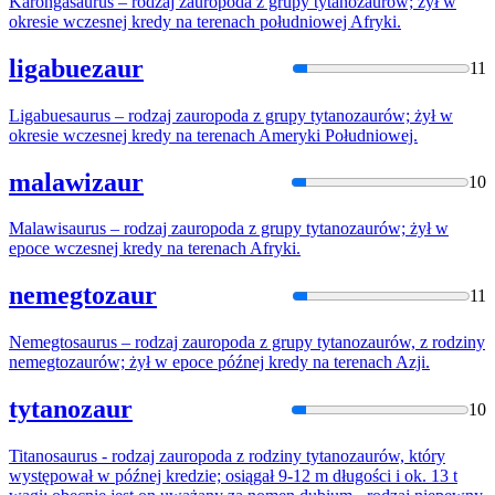
Karongasaurus – rodzaj zauropoda z grupy
tytanozaur
ów; żył w
okresie wczesnej kredy na terenach południowej Afryki.
ligabuezaur
11
Ligabuesaurus – rodzaj zauropoda z grupy
tytanozaur
ów; żył w
okresie wczesnej kredy na terenach Ameryki Południowej.
malawizaur
10
Malawisaurus – rodzaj zauropoda z grupy
tytanozaur
ów; żył w
epoce wczesnej kredy na terenach Afryki.
nemegtozaur
11
Nemegtosaurus – rodzaj zauropoda z grupy
tytanozaur
ów, z rodziny
nemegtozaurów; żył w epoce późnej kredy na terenach Azji.
tytanozaur
10
Titanosaurus - rodzaj zauropoda z rodziny
tytanozaur
ów, który
występował w późnej kredzie; osiągał 9-12 m długości i ok. 13 t