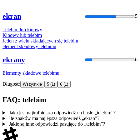
ekran
5
Telebim
lub kinowy
Kinowy lub
telebim
Jeden z wielu składających się
telebim
element składowy
telebim
u
ekrany
6
Elementy składowe
telebim
u
Długość:
Wszystkie
5
(1)
6
(1)
FAQ: telebim
Jaka jest najtrafniejsza odpowiedź na hasło „telebim”?
Ile znaków ma najlepsza odpowiedź „ekran”?
Jakie są inne odpowiedzi pasujące do „telebim”?