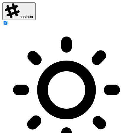
haslator