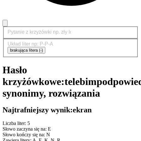
brakująca litera (-)
Hasło
krzyżówkowe:
telebim
podpowied
synonimy, rozwiązania
Najtrafniejszy wynik:
ekran
Liczba liter: 5
Słowo zaczyna się na: E
Słowo kończy się na: N
Zawiera litery: A, E, K, N, R