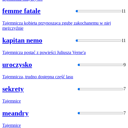
femme fatale
11
Tajemnicza
kobieta przynosząca zgubę zakochanemu w niej
mężczyźnie
kapitan nemo
11
Tajemnicza
postać z powieści Juliusza Verne'a
uroczysko
9
Tajemnicza
, trudno dostępna część lasu
sekrety
7
Tajemnice
meandry
7
Tajemnice