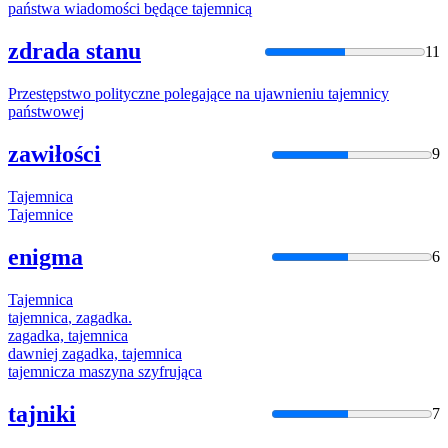
państwa
wiadomości będące
tajemnicą
zdrada stanu
11
Przestępstwo polityczne polegające na ujawnieniu
tajemnicy
państwo
wej
zawiłości
9
Tajemnica
Tajemnice
enigma
6
Tajemnica
tajemnica
, zagadka.
zagadka,
tajemnica
dawniej zagadka,
tajemnica
tajemnicza
maszyna szyfrująca
tajniki
7