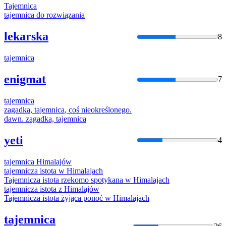
Tajemnica
tajemnica
do rozwiązania
lekarska
8
tajemnica
enigmat
7
tajemnica
zagadka,
tajemnica
, coś nieokreślonego.
dawn. zagadka,
tajemnica
yeti
4
tajemnica
Himalajów
tajemnicza
istota w Himalajach
Tajemnicza
istota rzekomo spotykana w Himalajach
tajemnicza
istota z Himalajów
Tajemnicza
istota żyjąca ponoć w Himalajach
tajemnica