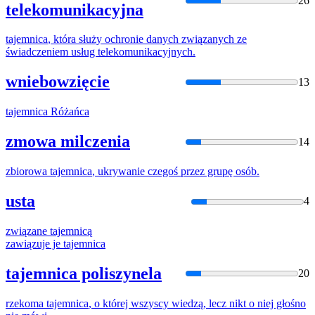
26
telekomunikacyjna
tajemnica
, która służy ochronie danych związanych ze
świadczeniem usług telekomunikacyjnych.
wniebowzięcie
13
tajemnica
Różańca
zmowa milczenia
14
zbiorowa
tajemnica
, ukrywanie czegoś przez grupę osób.
usta
4
związane
tajemnicą
zawiązuje je
tajemnica
tajemnica poliszynela
20
rzekoma
tajemnica
, o której wszyscy wiedzą, lecz nikt o niej głośno