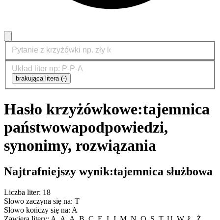
brakująca litera (-)
Hasło krzyżówkowe:
tajemnica
państwowa
podpowiedzi,
synonimy, rozwiązania
Najtrafniejszy wynik:
tajemnica służbowa
Liczba liter: 18
Słowo zaczyna się na: T
Słowo kończy się na: A
Zawiera litery: A, A, A, B, C, E, I, J, M, N, O, S, T, U, W, Ł, Ż