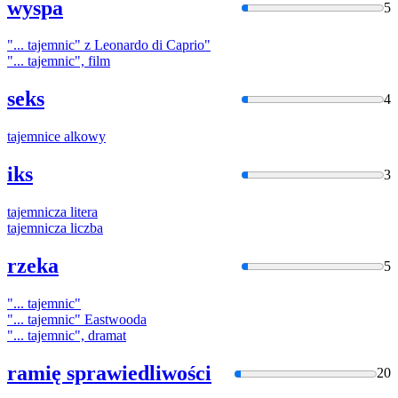
wyspa
5
"...
tajemnic
" z Leonardo di Caprio"
"...
tajemnic
", film
seks
4
tajemnice
alkowy
iks
3
tajemnicza
litera
tajemnicza
liczba
rzeka
5
"...
tajemnic
"
"...
tajemnic
" Eastwooda
"...
tajemnic
", dramat
ramię sprawiedliwości
20