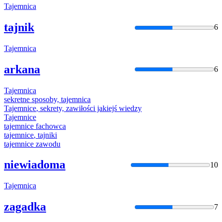
Tajemnica
tajnik
6
Tajemnica
arkana
6
Tajemnica
sekretne sposoby,
tajemnica
Tajemnice
, sekrety, zawiłości jakiejś wiedzy
Tajemnice
tajemnice
fachowca
tajemnice
, tajniki
tajemnice
zawodu
niewiadoma
10
Tajemnica
zagadka
7