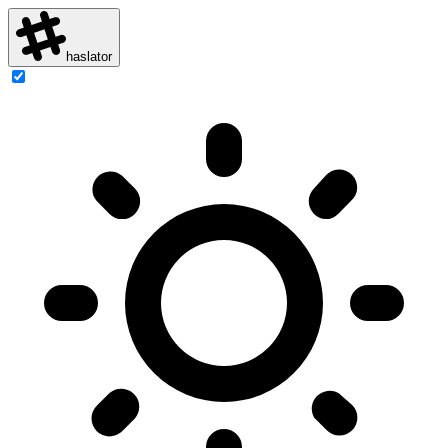
haslator