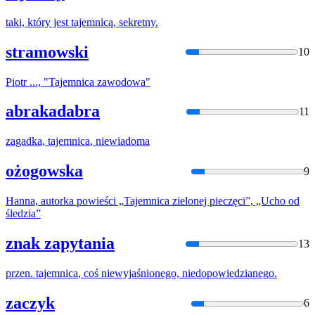
taki, który jest
tajemnicą
, sekretny.
stramowski
10
Piotr ..., "
Tajemnica
zawodowa"
abrakadabra
11
zagadka,
tajemnica
, niewiadoma
ożogowska
9
Hanna, autorka powieści „
Tajemnica
zielonej pieczęci”, „Ucho od
śledzia”
znak zapytania
13
przen.
tajemnica
, coś niewyjaśnionego, niedopowiedzianego.
zaczyk
6