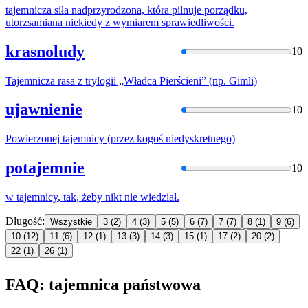
tajemnicza
siła nadprzyrodzona, która pilnuje porządku,
utorzsamiana niekiedy z wymiarem sprawiedliwości.
krasnoludy
10
Tajemnicza
rasa z trylogii „Władca Pierścieni” (np. Gimli)
ujawnienie
10
Powierzonej
tajemnicy
(przez kogoś niedyskretnego)
potajemnie
10
w
tajemnicy
, tak, żeby nikt nie wiedział.
Długość:
Wszystkie
3
(2)
4
(3)
5
(5)
6
(7)
7
(7)
8
(1)
9
(6)
10
(12)
11
(6)
12
(1)
13
(3)
14
(3)
15
(1)
17
(2)
20
(2)
22
(1)
26
(1)
FAQ: tajemnica państwowa