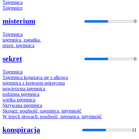
Tajemnica
Tajemnice
misterium
9
Tajemnica
tajemnica
, zagadka.
przen.
tajemnica
sekret
6
Tajemnica
Tajemnica
kojarząca się z alkową
tajemnica
z kretesem pokręcona
powierzona
tajemnica
rodzinna
tajemnica
wielka
tajemnica
Skrywana
tajemnica
Skojarz: poufność,
tajemnica
, intymność
W trzech słowach: poufność,
tajemnica
, intymność
konspiracja
11