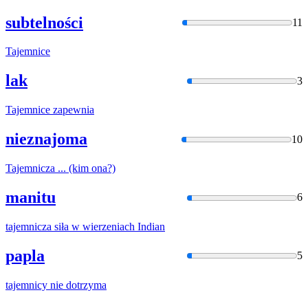
subtelności
11
Tajemnice
lak
3
Tajemnice
zapewnia
nieznajoma
10
Tajemnicza
... (kim ona?)
manitu
6
tajemnicza
siła w wierzeniach Indian
papla
5
tajemnicy
nie dotrzyma