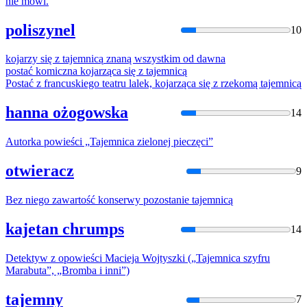
nie mówi.
poliszynel
10
kojarzy się z
tajemnicą
znaną wszystkim od dawna
postać komiczna kojarząca się z
tajemnicą
Postać z francuskiego teatru lalek, kojarząca się z rzekomą
tajemnicą
hanna ożogowska
14
Autorka powieści „
Tajemnica
zielonej pieczęci”
otwieracz
9
Bez niego zawartość konserwy pozostanie
tajemnicą
kajetan chrumps
14
Detektyw z opowieści Macieja Wojtyszki („
Tajemnica
szyfru
Marabuta”, „Bromba i inni”)
tajemny
7