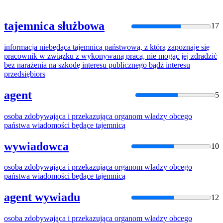
tajemnica służbowa
17
informacja niebędąca
tajemnicą
państwową
, z którą zapoznaje się
pracownik w związku z wykonywaną pracą, nie mogąc jej zdradzić
bez narażenia na szkodę interesu publicznego bądż interesu
przedsiębiors
agent
5
osoba zdobywająca i przekazująca organom władzy obcego
państwa
wiadomości będące
tajemnicą
wywiadowca
10
osoba zdobywająca i przekazująca organom władzy obcego
państwa
wiadomości będące
tajemnicą
agent wywiadu
12
osoba zdobywająca i przekazująca organom władzy obcego