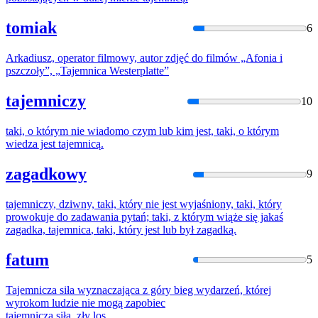
tomiak
6
Arkadiusz, operator filmowy, autor zdjęć do filmów „Afonia i
pszczoły”, „
Tajemnica
Westerplatte”
tajemniczy
10
taki, o którym nie wiadomo czym lub kim jest, taki, o którym
wiedza jest
tajemnicą
.
zagadkowy
9
tajemniczy
, dziwny, taki, który nie jest wyjaśniony, taki, który
prowokuje do zadawania pytań; taki, z którym wiąże się jakaś
zagadka,
tajemnica
, taki, który jest lub był zagadką.
fatum
5
Tajemnicza
siła wyznaczająca z góry bieg wydarzeń, której
wyrokom ludzie nie mogą zapobiec
tajemnicza
siła, zły los