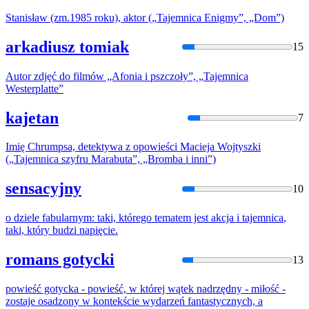
Stanisław (zm.1985 roku), aktor („
Tajemnica
Enigmy”, „Dom”)
arkadiusz tomiak
15
Autor zdjęć do filmów „Afonia i pszczoły”, „
Tajemnica
Westerplatte”
kajetan
7
Imię Chrumpsa, detektywa z opowieści Macieja Wojtyszki
(„
Tajemnica
szyfru Marabuta”, „Bromba i inni”)
sensacyjny
10
o dziele fabularnym: taki, którego tematem jest akcja i
tajemnica
,
taki, który budzi napięcie.
romans gotycki
13
powieść gotycka - powieść, w której wątek nadrzędny - miłość -
zostaje osadzony w kontekście wydarzeń fantastycznych, a