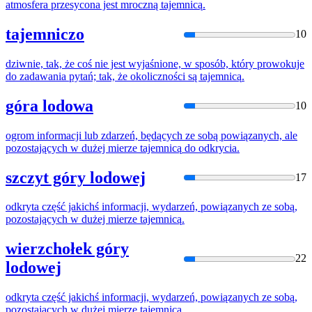
atmosfera przesycona jest mroczną
tajemnicą
.
tajemniczo
10
dziwnie, tak, że coś nie jest wyjaśnione, w sposób, który prowokuje
do zadawania pytań; tak, że okoliczności są
tajemnicą
.
góra lodowa
10
ogrom informacji lub zdarzeń, będących ze sobą powiązanych, ale
pozostających w dużej mierze
tajemnicą
do odkrycia.
szczyt góry lodowej
17
odkryta część jakichś informacji, wydarzeń, powiązanych ze sobą,
pozostających w dużej mierze
tajemnicą
.
wierzchołek góry
22
lodowej
odkryta część jakichś informacji, wydarzeń, powiązanych ze sobą,
pozostających w dużej mierze
tajemnicą
.