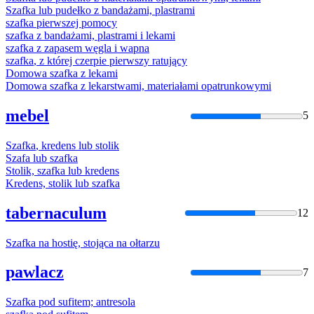
Szafka
lub pudełko z bandażami, plastrami
szafka
pierwszej pomocy
szafka
z bandażami, plastrami i lekami
szafka
z zapasem węgla i wapna
szafka
, z której czerpie pierwszy ratujący
Domowa
szafka
z lekami
Domowa
szafka
z lekarstwami, materiałami opatrunkowymi
mebel
5
Szafka
, kredens lub stolik
Szafa
lub
szafka
Stolik,
szafka
lub kredens
Kredens, stolik lub
szafka
tabernaculum
12
Szafka
na hostię, stojąca na ołtarzu
pawlacz
7
Szafka
pod sufitem; antresola