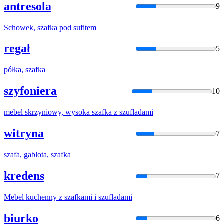
antresola
9
Schowek,
szafka
pod sufitem
regał
5
półka,
szafka
szyfoniera
10
mebel skrzyniowy, wysoka
szafka
z szufladami
witryna
7
szafa
, gablota,
szafka
kredens
7
Mebel kuchenny z
szafka
mi i szufladami
biurko
6