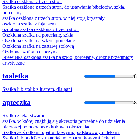
Szafka
oszklona z trzech stron
Szafka
oszklona z trzech stron, do ustawiania bibelotów, szkła,
porcelany
szafka
oszklona z trzech stron, w niej stoją kryształy
oszklona
szafka
z fajansem
ozdobna
szafka
oszklona z trzech stron
Oszklona
szafka
na porcelanę, szkła
Oszklona
szafka
na szkło i porcelanę
Oszklona
szafka
na zastawę stołową
Ozdobna
szafka
na naczynia
Niewielka oszklona
szafka
na szkło, porcelanę, drobne przedmioty
artystyczne
toaletka
8
Szafka
lub stolik z lustrem, dla pani
apteczka
8
Szafka
z lekarstwami
szafka
, w której znajdują się akcesoria potrzebne do udzielenia
pierwszej pomocy przy drobnych obrażeniach.
Szafka
ze środkami opatrunkowymi, podstawowymi lekami
Szafka
lub pudełko z materiałami opatrunkowymi, lekami