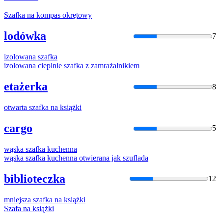
Szafka
na kompas okrętowy
lodówka
7
izolowana
szafka
izolowana cieplnie
szafka
z zamrażalnikiem
etażerka
8
otwarta
szafka
na książki
cargo
5
wąska
szafka
kuchenna
wąska
szafka
kuchenna otwierana jak szuflada
biblioteczka
12
mniejsza
szafka
na książki
Szafa
na książki