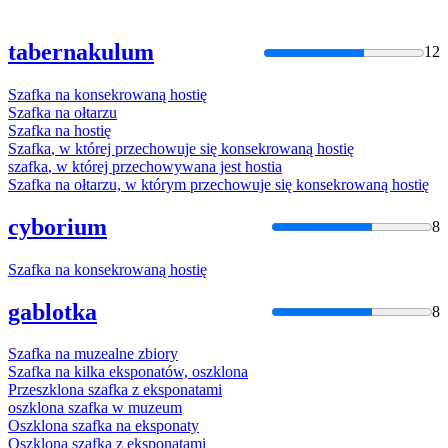
tabernakulum
12
Szafka
na konsekrowaną hostię
Szafka
na ołtarzu
Szafka
na hostię
Szafka
, w której przechowuje się konsekrowaną hostię
szafka
, w której przechowywana jest hostia
Szafka
na ołtarzu, w którym przechowuje się konsekrowaną hostię
cyborium
8
Szafka
na konsekrowaną hostię
gablotka
8
Szafka
na muzealne zbiory
Szafka
na kilka eksponatów, oszklona
Przeszklona
szafka
z eksponatami
oszklona
szafka
w muzeum
Oszklona
szafka
na eksponaty
Oszklona
szafka
z eksponatami