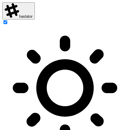
haslator