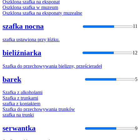
Oszklona
szafka
na eksponat
Oszklona
szafka
w muzeum
Oszklona
szafka
na eksponaty muzealne
szafka nocna
11
szafka
ustawiona przy łóżku.
bieliźniarka
12
Szafka
do przechowywania bielizny, prześcieradeł
barek
5
Szafka
z alkoholami
Szafka
z trunkami
szafka
z koniakiem
Szafka
do przechowywania trunków
szafka
na trunki
serwantka
9