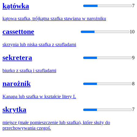
kątówka
7
kątowa
szafka
, trójkątna
szafka
stawiana w narożniku
cassettone
10
skrzynia lub niska
szafka
z szufladami
sekretera
9
biurko z
szafką
i szufladami
narożnik
8
Kanapa lub
szafka
w kształcie litery L
skrytka
7
miejsce (małe pomieszczenie lub
szafka
), które służy do
przechowywania czegoś.