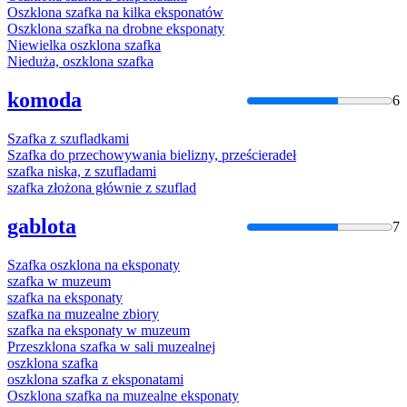
Oszklona
szafka
na kilka eksponatów
Oszklona
szafka
na drobne eksponaty
Niewielka oszklona
szafka
Nieduża, oszklona
szafka
komoda
6
Szafka
z szufladkami
Szafka
do przechowywania bielizny, prześcieradeł
szafka
niska, z szufladami
szafka
złożona głównie z szuflad
gablota
7
Szafka
oszklona na eksponaty
szafka
w muzeum
szafka
na eksponaty
szafka
na muzealne zbiory
szafka
na eksponaty w muzeum
Przeszklona
szafka
w sali muzealnej
oszklona
szafka
oszklona
szafka
z eksponatami
Oszklona
szafka
na muzealne eksponaty