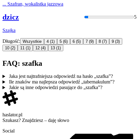
...
Szafra
n, wokalistka jazzowa
dzicz
5
Szajka
Długość:
Wszystkie
4
(1)
5
(6)
6
(5)
7
(9)
8
(7)
9
(3)
10
(2)
11
(1)
12
(4)
13
(1)
FAQ: szafka
Jaka jest najtrafniejsza odpowiedź na hasło „szafka”?
Ile znaków ma najlepsza odpowiedź „tabernakulum”?
Jakie są inne odpowiedzi pasujące do „szafka”?
haslator.pl
Szukasz? Znajdziesz – daję słowo
Social