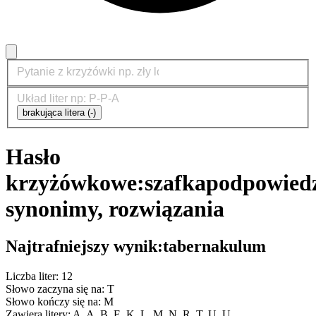
brakująca litera (-)
Hasło
krzyżówkowe:
szafka
podpowiedz
synonimy, rozwiązania
Najtrafniejszy wynik:
tabernakulum
Liczba liter: 12
Słowo zaczyna się na: T
Słowo kończy się na: M
Zawiera litery: A, A, B, E, K, L, M, N, R, T, U, U