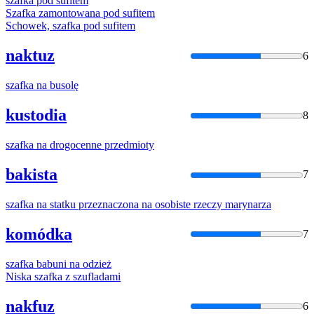
szafka
pod sufitem
Szafka
zamontowana pod sufitem
Schowek,
szafka
pod sufitem
naktuz
6
szafka
na busolę
kustodia
8
szafka
na drogocenne przedmioty
bakista
7
szafka
na statku przeznaczona na osobiste rzeczy marynarza
komódka
7
szafka
babuni na odzież
Niska
szafka
z szufladami
nakfuz
6