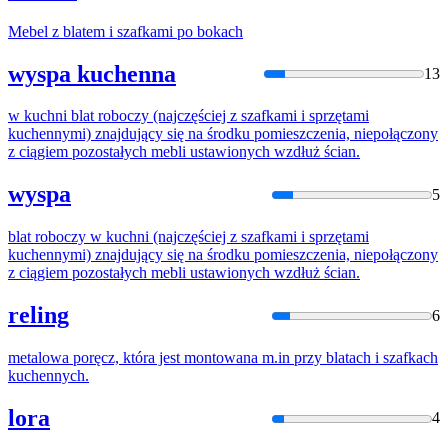
Mebel z blatem i
szafka
mi po bokach
wyspa kuchenna
13
w kuchni blat roboczy (najczęściej z
szafka
mi i sprzętami
kuchennymi) znajdujący się na środku pomieszczenia, niepołączony
z ciągiem pozostałych mebli ustawionych wzdłuż ścian.
wyspa
5
blat roboczy w kuchni (najczęściej z
szafka
mi i sprzętami
kuchennymi) znajdujący się na środku pomieszczenia, niepołączony
z ciągiem pozostałych mebli ustawionych wzdłuż ścian.
reling
6
metalowa poręcz, która jest montowana m.in przy blatach i
szafka
ch
kuchennych.
lora
4