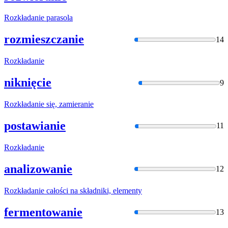
Rozkładani
e parasola
rozmieszczanie
14
Rozkładani
e
niknięcie
9
Rozkładani
e się, zamieranie
postawianie
11
Rozkładani
e
analizowanie
12
Rozkładani
e całości na składniki, elementy
fermentowanie
13