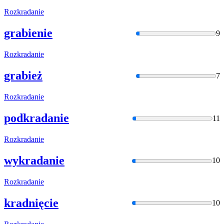
Rozkradani
e
grabienie
9
Rozkradani
e
grabież
7
Rozkradani
e
podkradanie
11
Rozkradani
e
wykradanie
10
Rozkradani
e
kradnięcie
10