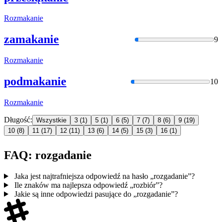
Rozmakanie
zamakanie
9
Rozmakanie
podmakanie
10
Rozmakanie
Długość:
Wszystkie
3
(1)
5
(1)
6
(5)
7
(7)
8
(6)
9
(19)
10
(8)
11
(17)
12
(11)
13
(6)
14
(5)
15
(3)
16
(1)
FAQ: rozgadanie
Jaka jest najtrafniejsza odpowiedź na hasło „rozgadanie”?
Ile znaków ma najlepsza odpowiedź „rozbiór”?
Jakie są inne odpowiedzi pasujące do „rozgadanie”?