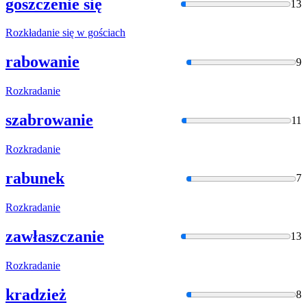
goszczenie się
13
Rozkładani
e się w gościach
rabowanie
9
Rozkradani
e
szabrowanie
11
Rozkradani
e
rabunek
7
Rozkradani
e
zawłaszczanie
13
Rozkradani
e
kradzież
8