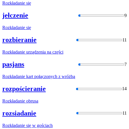
Rozkładani
e się
jełczenie
9
Rozkładani
e się
rozbieranie
11
Rozkładani
e urządzenia na części
pasjans
7
Rozkładani
e kart połączonych z wróżbą
rozpościeranie
14
Rozkładani
e obrusa
rozsiadanie
11
Rozkładani
e się w gościach