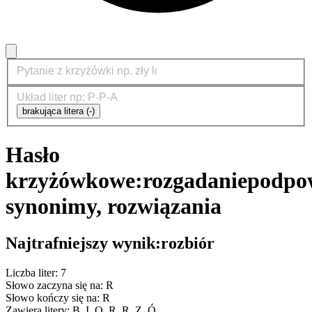
brakująca litera (-)
Hasło
krzyżówkowe:
rozgadanie
podpow
synonimy, rozwiązania
Najtrafniejszy wynik:
rozbiór
Liczba liter: 7
Słowo zaczyna się na: R
Słowo kończy się na: R
Zawiera litery: B, I, O, R, R, Z, Ó