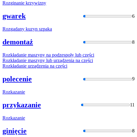
Rozginanie
krzywizny
gwarek
6
Rozgadany
kuzyn szpaka
demontaż
8
Rozkładani
e maszyny na podzespoły lub części
Rozkładani
e maszyny lub urządzenia na części
Rozkładani
e urządzenia na części
polecenie
9
Rozkazanie
przykazanie
11
Rozkazanie
ginięcie
8