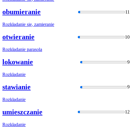
obumieranie
11
Rozkładani
e się, zamieranie
otwieranie
10
Rozkładani
e parasola
lokowanie
9
Rozkładani
e
stawianie
9
Rozkładani
e
umieszczanie
12
Rozkładani
e