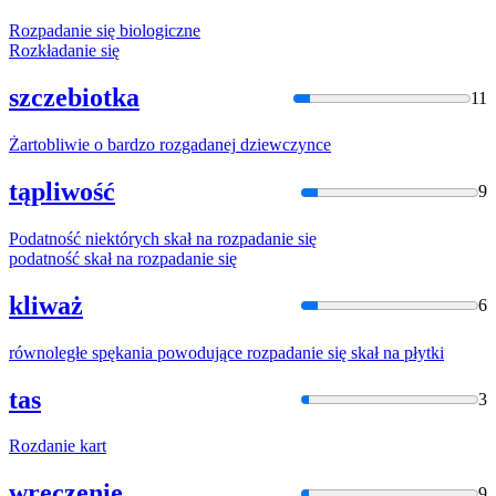
Rozpadanie
się biologiczne
Rozkładani
e się
szczebiotka
11
Żartobliwie o bardzo
rozgadanej
dziewczynce
tąpliwość
9
Podatność niektórych skał na
rozpadanie
się
podatność skał na
rozpadanie
się
kliważ
6
równoległe spękania powodujące
rozpadanie
się skał na płytki
tas
3
Rozdanie
kart
wręczenie
9