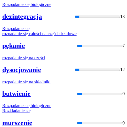
Rozpadanie
się biologiczne
dezintegracja
13
Rozpadanie
się
rozpadanie
się całości na części składowe
pękanie
7
rozpadanie
się na części
dysocjowanie
12
rozpadanie
się na składniki
butwienie
9
Rozpadanie
się biologiczne
Rozkładani
e się
murszenie
9