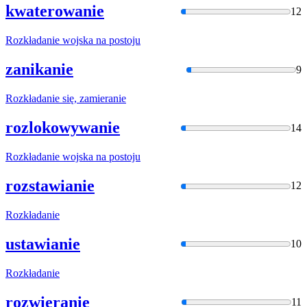
kwaterowanie
12
Rozkładani
e wojska na postoju
zanikanie
9
Rozkładani
e się, zamieranie
rozlokowywanie
14
Rozkładani
e wojska na postoju
rozstawianie
12
Rozkładani
e
ustawianie
10
Rozkładani
e
rozwieranie
11