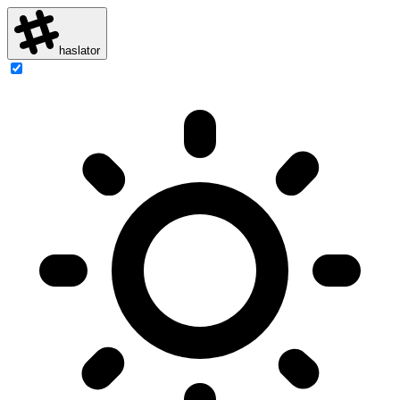
haslator