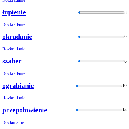
Rozkradani
e
łupienie
8
Rozkradani
e
okradanie
9
Rozkradani
e
szaber
6
Rozkradani
e
ograbianie
10
Rozkradani
e
przepołowienie
14
Rozłamanie