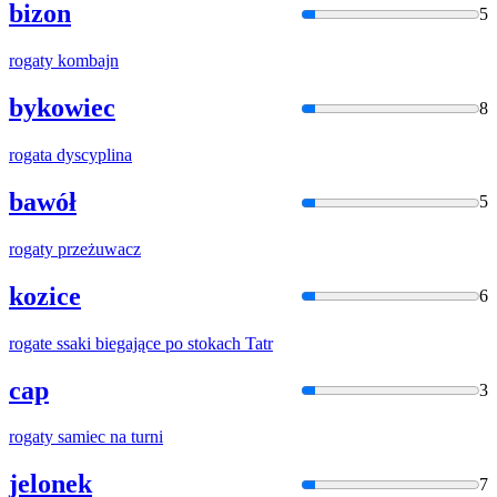
bizon
5
rogaty
kombajn
bykowiec
8
rogata
dyscyplina
bawół
5
rogaty
przeżuwacz
kozice
6
rogate
ssaki biegające po stokach Tatr
cap
3
rogaty
samiec na turni
jelonek
7