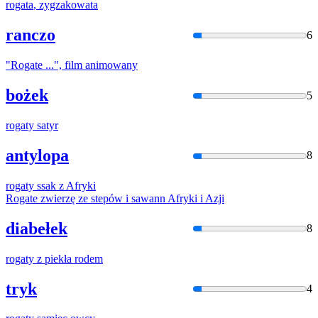
rogata
, zygzakowata
ranczo
6
"
Rogate
...", film animowany
bożek
5
rogaty
satyr
antylopa
8
rogaty
ssak z Afryki
Rogate
zwierzę ze stepów i sawann Afryki i Azji
diabełek
8
rogaty
z piekła rodem
tryk
4