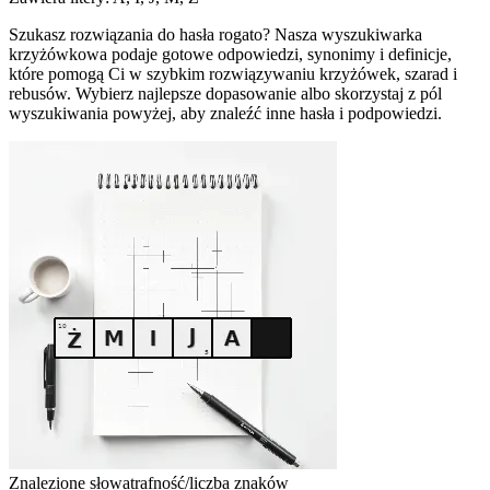
Szukasz rozwiązania do hasła rogato? Nasza wyszukiwarka
krzyżówkowa podaje gotowe odpowiedzi, synonimy i definicje,
które pomogą Ci w szybkim rozwiązywaniu krzyżówek, szarad i
rebusów. Wybierz najlepsze dopasowanie albo skorzystaj z pól
wyszukiwania powyżej, aby znaleźć inne hasła i podpowiedzi.
Znalezione słowa
trafność/liczba znaków