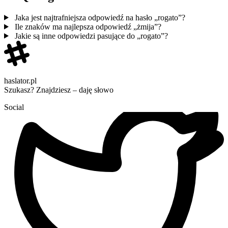
Jaka jest najtrafniejsza odpowiedź na hasło „rogato”?
Ile znaków ma najlepsza odpowiedź „żmija”?
Jakie są inne odpowiedzi pasujące do „rogato”?
haslator.pl
Szukasz? Znajdziesz – daję słowo
Social