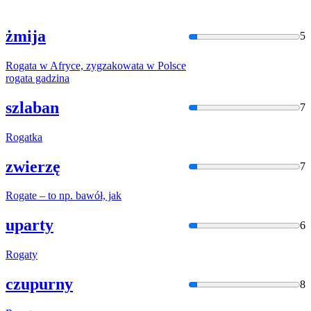
żmija
5
Rogata
w Afryce, zygzakowata w Polsce
rogata
gadzina
szlaban
7
Rogatk
a
zwierzę
7
Rogate
– to np. bawół, jak
uparty
6
Rogaty
czupurny
8