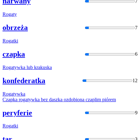
narwany
7
Rogaty
obrzeża
7
Rogatk
i
czapka
6
Rogaty
wka lub krakuska
konfederatka
12
Rogaty
wka
Czapka
rogaty
wka bez daszka ozdobiona czaplim piórem
peryferie
9
Rogatk
i
tar
3