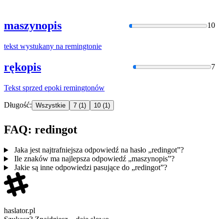
maszynopis
10
tekst wystukany na
remingto
nie
rękopis
7
Tekst sprzed epoki
remingto
nów
Długość:
Wszystkie
7
(1)
10
(1)
FAQ: redingot
Jaka jest najtrafniejsza odpowiedź na hasło „redingot”?
Ile znaków ma najlepsza odpowiedź „maszynopis”?
Jakie są inne odpowiedzi pasujące do „redingot”?
haslator.pl