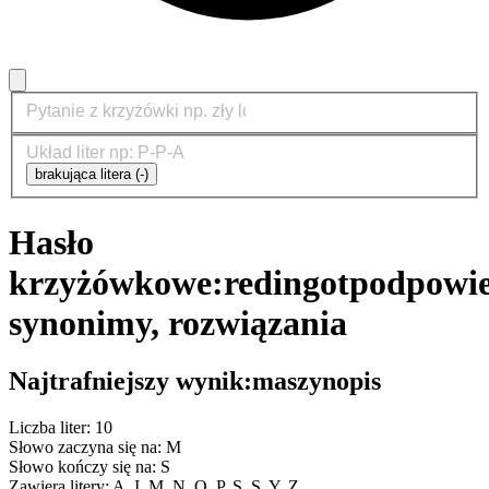
brakująca litera (-)
Hasło
krzyżówkowe:
redingot
podpowie
synonimy, rozwiązania
Najtrafniejszy wynik:
maszynopis
Liczba liter: 10
Słowo zaczyna się na: M
Słowo kończy się na: S
Zawiera litery: A, I, M, N, O, P, S, S, Y, Z