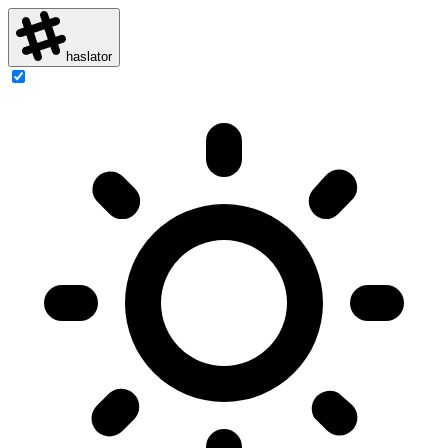
haslator