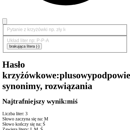
brakująca litera (-)
Hasło
krzyżówkowe:
plusowy
podpowie
synonimy, rozwiązania
Najtrafniejszy wynik:
miś
Liczba liter: 3
Słowo zaczyna się na: M
Słowo kończy się na: Ś
Zawiera litery: I, M, Ś