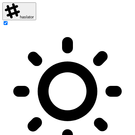
haslator