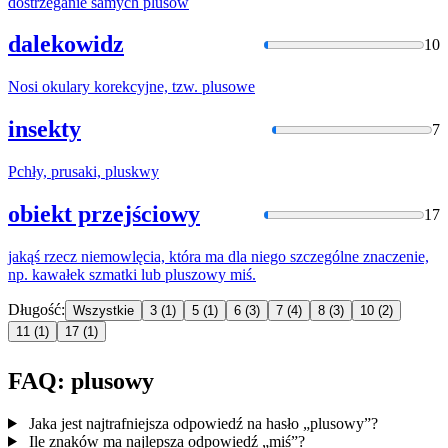
dostrzeganie samych
plusów
dalekowidz
10
Nosi okulary korekcyjne, tzw.
plusow
e
insekty
7
Pchły, prusaki,
pluskwy
obiekt przejściowy
17
jakąś rzecz niemowlęcia, która ma dla niego szczególne znaczenie,
np. kawałek szmatki lub
pluszow
y miś.
Długość:
Wszystkie
3
(1)
5
(1)
6
(3)
7
(4)
8
(3)
10
(2)
11
(1)
17
(1)
FAQ: plusowy
Jaka jest najtrafniejsza odpowiedź na hasło „plusowy”?
Ile znaków ma najlepsza odpowiedź „miś”?