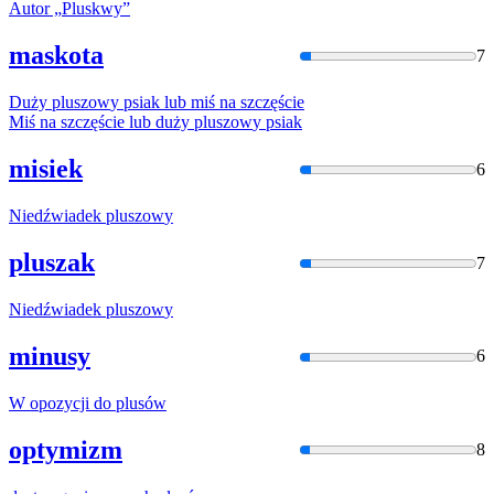
Autor „
Pluskwy
”
maskota
7
Duży
pluszow
y psiak lub miś na szczęście
Miś na szczęście lub duży
pluszow
y psiak
misiek
6
Niedźwiadek
pluszow
y
pluszak
7
Niedźwiadek
pluszow
y
minusy
6
W opozycji do
plusów
optymizm
8