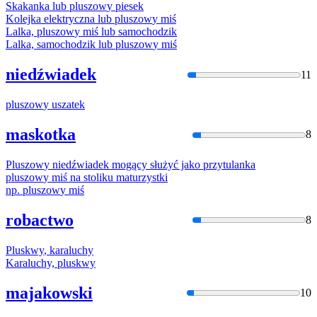
Skakanka lub
pluszow
y piesek
Kolejka elektryczna lub
pluszow
y miś
Lalka,
pluszow
y miś lub samochodzik
Lalka, samochodzik lub
pluszow
y miś
niedźwiadek
11
pluszow
y uszatek
maskotka
8
Pluszow
y niedźwiadek mogący służyć jako przytulanka
pluszow
y miś na stoliku maturzystki
np.
pluszow
y miś
robactwo
8
Pluskwy
, karaluchy
Karaluchy,
pluskwy
majakowski
10