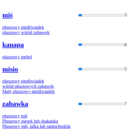
miś
3
pluszow
y niedźwiadek
pluszow
y wśród zabawek
kanapa
6
pluszow
y mebel
misio
5
pluszow
y niedźwiadek
wśród
pluszow
ych zabawek
Mały
pluszow
y niedźwiadek
zabawka
7
pluszow
y miś
Pluszow
y piesek lub skakanka
Pluszow
y miś, lalka lub samochodzik