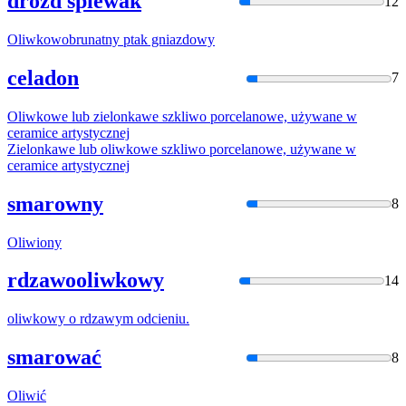
drozd śpiewak
12
Oliwko
wobrunatny ptak gniazdowy
celadon
7
Oliwko
we lub zielonkawe szkliwo porcelanowe, używane w
ceramice artystycznej
Zielonkawe lub
oliwko
we szkliwo porcelanowe, używane w
ceramice artystycznej
smarowny
8
Oliwi
ony
rdzawooliwkowy
14
oliwko
wy o rdzawym odcieniu.
smarować
8
Oliwi
ć