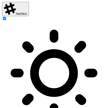
haslator