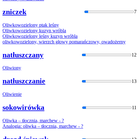
zniczek
7
Oliwko
wozielony ptak leśny
Oliwko
wozielony kuzyn wróbla
Oliwko
wozielony leśny kuzyn wróbla
oliwko
wozielony, wierzch głowy pomarańczowy, owadożerny
natłuszczany
12
Oliwi
ony
natłuszczanie
13
Oliwi
enie
sokowirówka
11
Oliwka
– tłocznia, marchew - ?
Analogia:
oliwka
– tłocznia, marchew - ?