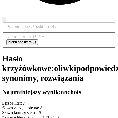
brakująca litera (-)
Hasło
krzyżówkowe:
oliwki
podpowiedz
synonimy, rozwiązania
Najtrafniejszy wynik:
anchois
Liczba liter: 7
Słowo zaczyna się na: A
Słowo kończy się na: S
Zawiera litery: A, C, H, I, N, O, S