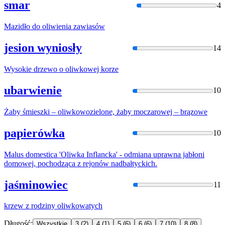
smar
4
Mazidło do
oliwi
enia zawiasów
jesion wyniosły
14
Wysokie drzewo o
oliwko
wej korze
ubarwienie
10
Żaby śmieszki –
oliwko
wozielone, żaby moczarowej – brązowe
papierówka
10
Malus domestica '
Oliwka
Inflancka' - odmiana uprawna jabłoni
domowej, pochodząca z rejonów nadbałtyckich.
jaśminowiec
11
krzew z rodziny
oliwko
watych
Długość:
Wszystkie
3
(2)
4
(1)
5
(6)
6
(6)
7
(10)
8
(8)