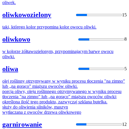
oliwek.
oliwkowozielony
15
taki, którego kolor przypomina kolor owocu
oliwki
.
oliwkowo
8
w kolorze żółtawozielonym, przypominającym barwę owocu
oliwki
.
oliwa
5
olej roślinny otrzymywany w wyniku procesu tłoczenia "na zimno”
lub „na gorąco” miąższu owoców
oliwki
.
porcja oliwy, oleju roślinnego otrzymywanego w wyniku procesu
tłoczenia "na zimno” lub „na gorąco” miąższu owoców
oliwki
;
określona ilość tego produktu, zazwyczaj szklana butelka.
służy do
oliwi
enia silników, maszyn
wytłaczana z owoców drzewa
oliwko
wego
garnirowanie
12