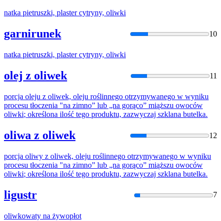
natka pietruszki, plaster cytryny,
oliwki
garnirunek
10
natka pietruszki, plaster cytryny,
oliwki
olej z oliwek
11
porcja oleju z oliwek, oleju roślinnego otrzymywanego w wyniku
procesu tłoczenia "na zimno” lub „na gorąco” miąższu owoców
oliwki
; określona ilość tego produktu, zazwyczaj szklana butelka.
oliwa z oliwek
12
porcja oliwy z oliwek, oleju roślinnego otrzymywanego w wyniku
procesu tłoczenia "na zimno” lub „na gorąco” miąższu owoców
oliwki
; określona ilość tego produktu, zazwyczaj szklana butelka.
ligustr
7
oliwko
waty na żywopłot