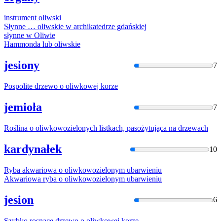
instrument
oliwsk
i
Słynne …
oliwsk
ie w archikatedrze gdańskiej
słynne w
Oliwi
e
Hammonda lub
oliwsk
ie
jesiony
7
Pospolite drzewo o
oliwko
wej korze
jemioła
7
Roślina o
oliwko
wozielonych listkach, pasożytująca na drzewach
kardynałek
10
Ryba akwariowa o
oliwko
wozielonym ubarwieniu
Akwariowa ryba o
oliwko
wozielonym ubarwieniu
jesion
6
Szybko rosnące drzewo o
oliwko
wej korze