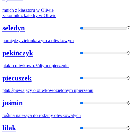
mnich z klasztoru w
Oliwi
e
zakonnik z katedry w
Oliwi
e
seledyn
7
pomiędzy zielonkawym a
oliwko
wym
pekińczyk
9
ptak o
oliwko
wo-żółtym upierzeniu
piecuszek
9
ptak śpiewający o
oliwko
wozielonym upierzeniu
jaśmin
6
roślina należąca do rodziny
oliwko
watych
lilak
5