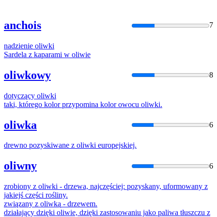
anchois
7
nadzienie
oliwki
Sardela z kaparami w
oliwi
e
oliwkowy
8
dotyczący
oliwki
taki, którego kolor przypomina kolor owocu
oliwki
.
oliwka
6
drewno pozyskiwane z
oliwki
europejskiej.
oliwny
6
zrobiony z
oliwki
- drzewa, najczęściej: pozyskany, uformowany z
jakiejś części rośliny.
związany z
oliwką
- drzewem.
działający dzięki
oliwi
e, dzięki zastosowaniu jako paliwa tłuszczu z