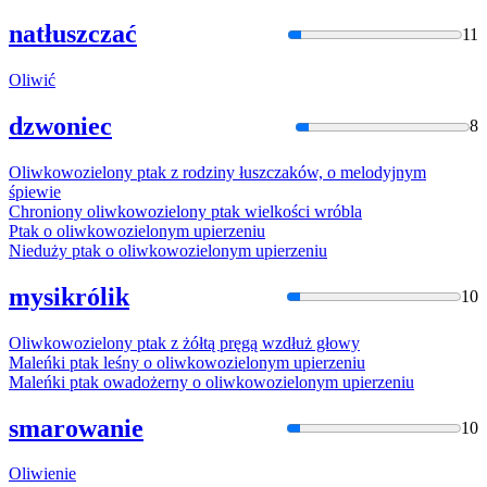
natłuszczać
11
Oliwi
ć
dzwoniec
8
Oliwko
wozielony ptak z rodziny łuszczaków, o melodyjnym
śpiewie
Chroniony
oliwko
wozielony ptak wielkości wróbla
Ptak o
oliwko
wozielonym upierzeniu
Nieduży ptak o
oliwko
wozielonym upierzeniu
mysikrólik
10
Oliwko
wozielony ptak z żółtą pręgą wzdłuż głowy
Maleńki ptak leśny o
oliwko
wozielonym upierzeniu
Maleńki ptak owadożerny o
oliwko
wozielonym upierzeniu
smarowanie
10
Oliwi
enie