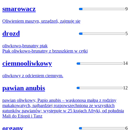
smarowacz
9
Oliwi
eniem maszyn, urządzeń, zajmuje się
drozd
5
oliwko
wo-brunatny ptak
Ptak
oliwko
wo-brunatny z brzuszkiem w cętki
ciemnooliwkowy
14
oliwko
wy z odcieniem ciemnym.
pawian anubis
12
pawian
oliwko
wy, Papio anubis – wąskonosa małpa z rodziny
makakowatych, najbardziej rozpowszechniona ze wszystkich
gatunków pawianów; występuje w 25 krajach Afryki, od południa
Mali do Etiopii i Tanz
organy
6