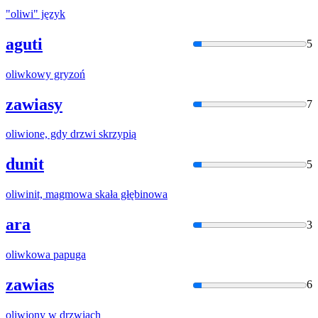
"
oliwi
" język
aguti
5
oliwko
wy gryzoń
zawiasy
7
oliwi
one, gdy drzwi skrzypią
dunit
5
oliwi
nit, magmowa skała głębinowa
ara
3
oliwko
wa papuga
zawias
6
oliwi
ony w drzwiach