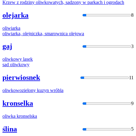
Krzew z rodziny
oliwko
watych, sadzony w parkach i ogrodach
olejarka
8
oliwi
arka
oliwi
arka, olejniczka, smarownica olejowa
gaj
3
oliwko
wy lasek
sad
oliwko
wy
pierwiosnek
11
oliwko
wozielony kuzyn wróbla
kronselka
9
oliwka
kronselska
ślina
5