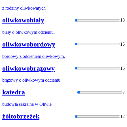
z rodziny
oliwko
watych
oliwkowobiały
13
biały o
oliwko
wym odcieniu.
oliwkowobordowy
15
bordowy z odcieniem
oliwko
wym.
oliwkowobrązowy
15
brązowy o
oliwko
wym odcieniu.
katedra
7
budowla sakralna w
Oliwi
e
żółtobrzeżek
12