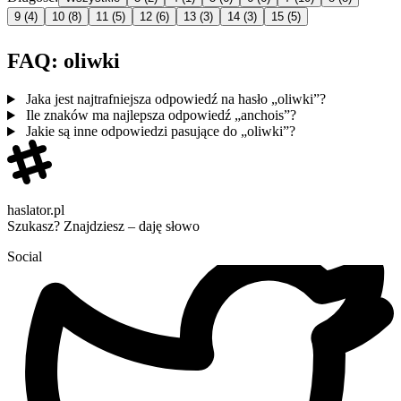
9
(4)
10
(8)
11
(5)
12
(6)
13
(3)
14
(3)
15
(5)
FAQ: oliwki
Jaka jest najtrafniejsza odpowiedź na hasło „oliwki”?
Ile znaków ma najlepsza odpowiedź „anchois”?
Jakie są inne odpowiedzi pasujące do „oliwki”?
haslator.pl
Szukasz? Znajdziesz – daję słowo
Social