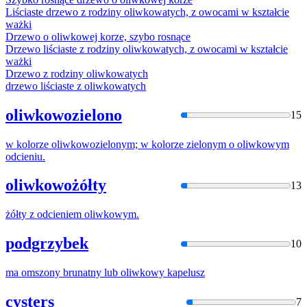
Liściaste drzewo z rodziny
oliwko
watych, z owocami w kształcie
ważki
Drzewo o
oliwko
wej korze, szybo rosnące
Drzewo liściaste z rodziny
oliwko
watych, z owocami w kształcie
ważki
Drzewo z rodziny
oliwko
watych
drzewo liściaste z
oliwko
watych
oliwkowozielono
15
w kolorze
oliwko
wozielonym; w kolorze zielonym o
oliwko
wym
odcieniu.
oliwkowożółty
13
żółty z odcieniem
oliwko
wym.
podgrzybek
10
ma omszony brunatny lub
oliwko
wy kapelusz
cysters
7