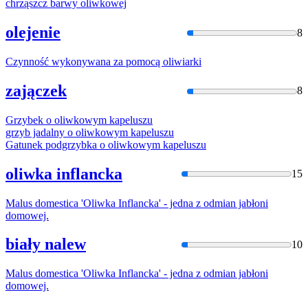
chrząszcz barwy
oliwko
wej
olejenie
8
Czynność wykonywana za pomocą
oliwi
arki
zajączek
8
Grzybek o
oliwko
wym kapeluszu
grzyb jadalny o
oliwko
wym kapeluszu
Gatunek podgrzybka o
oliwko
wym kapeluszu
oliwka inflancka
15
Malus domestica '
Oliwka
Inflancka' - jedna z odmian jabłoni
domowej.
biały nalew
10
Malus domestica '
Oliwka
Inflancka' - jedna z odmian jabłoni
domowej.