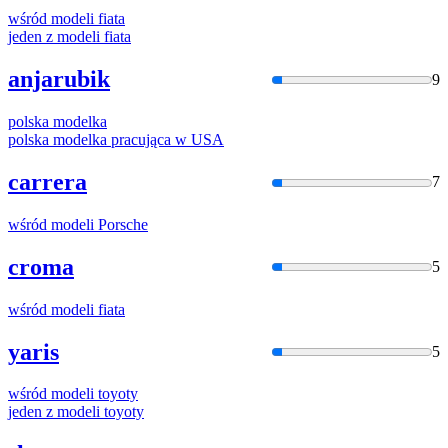
wśród
modeli
fiata
jeden z
modeli
fiata
anjarubik
9
polska
modelka
polska
modelka
pracująca w USA
carrera
7
wśród
modeli
Porsche
croma
5
wśród
modeli
fiata
yaris
5
wśród
modeli
toyoty
jeden z
modeli
toyoty