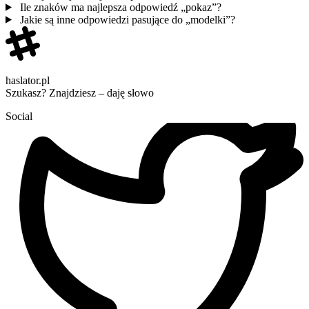
Ile znaków ma najlepsza odpowiedź „pokaz”?
Jakie są inne odpowiedzi pasujące do „modelki”?
haslator.pl
Szukasz? Znajdziesz – daję słowo
Social