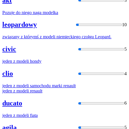
akt
3
Pozuje do niego naga
modelka
leopardowy
10
związany z którymś z
modeli
niemieckiego czołgu Leopard.
civic
5
jeden z
modeli
hondy
clio
4
jeden z
modeli
samochodu marki renault
jeden z
modeli
renault
ducato
6
jeden z
modeli
fiata
agila
5