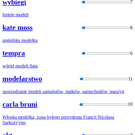
wybiegi
7
fortele
modeli
kate moss
8
angielska
modelka
tempra
6
wśród
modeli
fiata
modelarstwo
11
sporządzanie
modeli
samolotów, statków, samochodów, maszyn
carla bruni
10
Włoska
modelka
, żona byłego prezydenta Francji Nicolasa
Sarkozy'ego