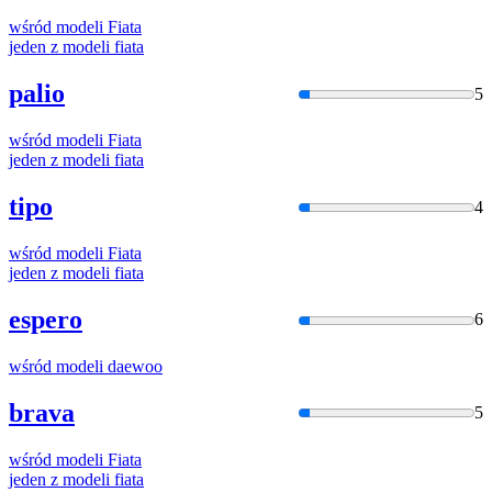
wśród
modeli
Fiata
jeden z
modeli
fiata
palio
5
wśród
modeli
Fiata
jeden z
modeli
fiata
tipo
4
wśród
modeli
Fiata
jeden z
modeli
fiata
espero
6
wśród
modeli
daewoo
brava
5
wśród
modeli
Fiata
jeden z
modeli
fiata