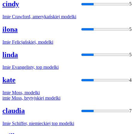
cindy
5
Imię Crawford, amerykańskiej
modelki
ilona
5
Imię Felicjańskiej,
modelki
linda
5
Imię Evangelisty, top
modelki
kate
4
Imię Moss,
modelki
imię Moss, brytyjskiej
modelki
claudia
7
Imię Schiffer, niemieckiej top
modelki