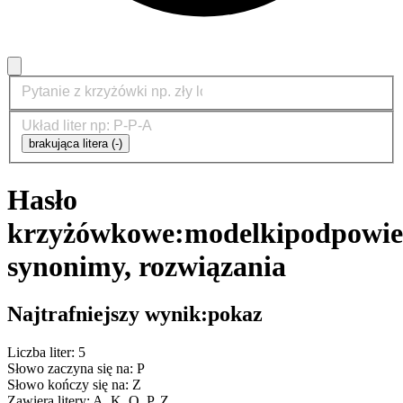
brakująca litera (-)
Hasło
krzyżówkowe:
modelki
podpowie
synonimy, rozwiązania
Najtrafniejszy wynik:
pokaz
Liczba liter: 5
Słowo zaczyna się na: P
Słowo kończy się na: Z
Zawiera litery: A, K, O, P, Z