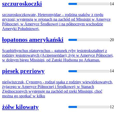
szczuroskoczki
14
szczuroskoczkowate, Heteromyidae – rodzina ssaków z rzędu
gryzoni; występują w rejonach na zachód od
Missisipi
w Ameryce
Północnej, w Ameryce Środkowej i na północnym wschodzie
Ameryki Południowej.
łopatonos amerykański
20
Scaphirhynchus platorynchus – gatunek ryby jesiotrokształtnej z
rodziny jesiotrowatych (Acipenseridae); żyje w Ameryce Północnej,
w dolnym biegu
Missisipi
, od Zatoki Hudsona po Arkansas.
piesek preriowy
14
nieświszczuk, Cynomys - rodzaj ssaka z rodziny wiewiórkowatych,
żyjącego w Ameryce Północnej i Środkowej; w Stanach
Zjednoczonych występuje na zachód od rzeki
Missisipi
, choć
można go spotkać w kilku
żółw kilowaty
12