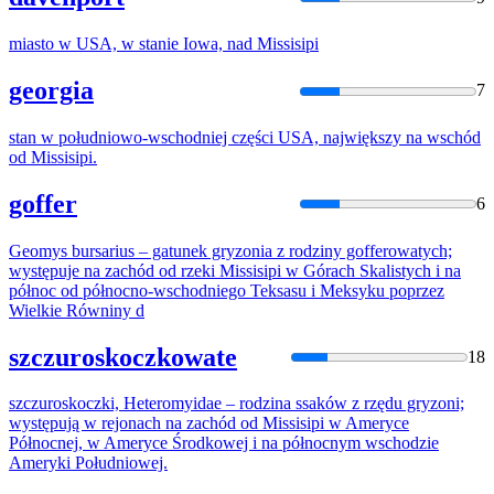
miasto w USA, w stanie Iowa, nad
Missisipi
georgia
7
stan w południowo-wschodniej części USA, największy na wschód
od
Missisipi
.
goffer
6
Geomys bursarius – gatunek gryzonia z rodziny gofferowatych;
występuje na zachód od rzeki
Missisipi
w Górach Skalistych i na
północ od północno-wschodniego Teksasu i Meksyku poprzez
Wielkie Równiny d
szczuroskoczkowate
18
szczuroskoczki, Heteromyidae – rodzina ssaków z rzędu gryzoni;
występują w rejonach na zachód od
Missisipi
w Ameryce
Północnej, w Ameryce Środkowej i na północnym wschodzie
Ameryki Południowej.