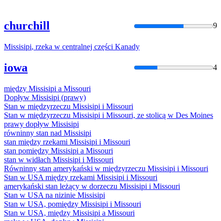
churchill
9
Missisipi
, rzeka w centralnej części Kanady
iowa
4
między
Missisipi
a Missouri
Dopływ
Missisipi
(prawy)
Stan w międzyrzeczu
Missisipi
i Missouri
Stan w międzyrzeczu
Missisipi
i Missouri, ze stolicą w Des Moines
prawy dopływ
Missisipi
równinny stan nad
Missisipi
stan między rzekami
Missisipi
i Missouri
stan pomiędzy
Missisipi
a Missouri
stan w widłach
Missisipi
i Missouri
Równinny stan amerykański w międzyrzeczu
Missisipi
i Missouri
Stan w USA między rzekami
Missisipi
i Missouri
amerykański stan leżący w dorzeczu
Missisipi
i Missouri
Stan w USA na nizinie
Missisipi
Stan w USA, pomiędzy
Missisipi
i Missouri
Stan w USA, między
Missisipi
a Missouri