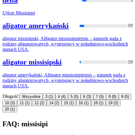
delta
5
Ujście
Missisipp
i
aligator amerykański
19
aligator
missisips
ki, Alligator
mississip
piensis – gatunek gada z
rodziny aligatorowatych, występujący w południowo-wschodnich
stanach USA.
aligator missisipski
19
aligator amerykański, Alligator
mississip
piensis – gatunek gada z
rodziny aligatorowatych, występujący w południowo-wschodnich
stanach USA.
Długość:
Wszystkie
3
(1)
4
(4)
5
(5)
6
(3)
7
(5)
8
(8)
9
(5)
10
(3)
11
(1)
12
(2)
14
(2)
15
(1)
16
(1)
18
(1)
19
(2)
20
(1)
FAQ: missisipi