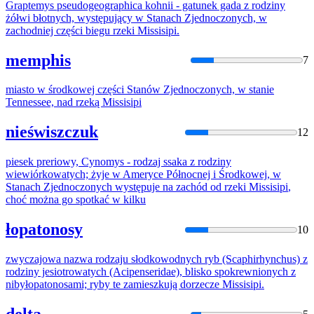
Graptemys pseudogeographica kohnii - gatunek gada z rodziny
żółwi błotnych, występujący w Stanach Zjednoczonych, w
zachodniej części biegu rzeki
Missisipi
.
memphis
7
miasto w środkowej części Stanów Zjednoczonych, w stanie
Tennessee, nad rzeką
Missisipi
nieświszczuk
12
piesek preriowy, Cynomys - rodzaj ssaka z rodziny
wiewiórkowatych; żyje w Ameryce Północnej i Środkowej, w
Stanach Zjednoczonych występuje na zachód od rzeki
Missisipi
,
choć można go spotkać w kilku
łopatonosy
10
zwyczajowa nazwa rodzaju słodkowodnych ryb (Scaphirhynchus) z
rodziny jesiotrowatych (Acipenseridae), blisko spokrewnionych z
nibyłopatonosami; ryby te zamieszkują dorzecze
Missisipi
.