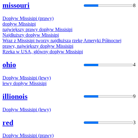
missouri
8
Dopływ
Missisipi
(prawy)
dopływ
Missisipi
największy prawy dopływ
Missisipi
Najdłuższy dopływ
Missisipi
Wraz z
Missisipi
tworzy najdłuższą rzekę Ameryki Północnej
prawy, największy dopływ
Missisipi
Rzeka w USA, główny dopływ
Missisipi
ohio
4
Dopływ
Missisipi
(lewy)
lewy dopływ
Missisipi
illionois
9
Dopływ
Missisipi
(lewy)
red
3
Dopływ
Missisipi
(prawy)