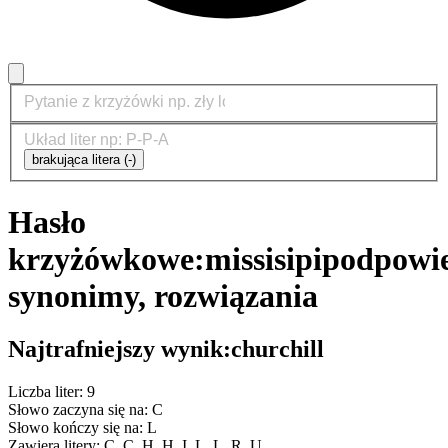
brakująca litera (-)
Hasło
krzyżówkowe:
missisipi
podpowie
synonimy, rozwiązania
Najtrafniejszy wynik:
churchill
Liczba liter: 9
Słowo zaczyna się na: C
Słowo kończy się na: L
Zawiera litery: C, C, H, H, I, L, L, R, U