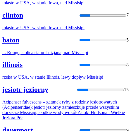
miasto w USA, w stanie Iowa, nad
Missisipi
clinton
7
miasto w USA, w stanie Iowa, nad
Missisipi
baton
5
... Rouge, stolica stanu Luizjana, nad
Missisipi
illinois
8
rzeka w USA, w stanie Illinois, lewy dopływ
Missisipi
jesiotr jeziorny
15
Acipenser fulvescens – gatunek ryby z rodziny jesiotrowatych
(Acipenseridae); jesiotr jeziorny zamieszkuje przede wszystkim
dorzecze
Missisipi
, słodkie wody wokół Zatoki Hudsona i Wielkie
Jeziora Pół
davenport
9