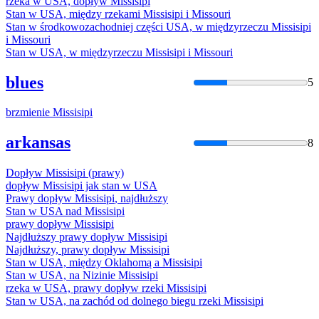
rzeka w USA, dopływ
Missisipi
Stan w USA, między rzekami
Missisipi
i Missouri
Stan w środkowozachodniej części USA, w międzyrzeczu
Missisipi
i Missouri
Stan w USA, w międzyrzeczu
Missisipi
i Missouri
blues
5
brzmienie
Missisipi
arkansas
8
Dopływ
Missisipi
(prawy)
dopływ
Missisipi
jak stan w USA
Prawy dopływ
Missisipi
, najdłuższy
Stan w USA nad
Missisipi
prawy dopływ
Missisipi
Najdłuższy prawy dopływ
Missisipi
Najdłuższy, prawy dopływ
Missisipi
Stan w USA, między Oklahomą a
Missisipi
Stan w USA, na Nizinie
Missisipi
rzeka w USA, prawy dopływ rzeki
Missisipi
Stan w USA, na zachód od dolnego biegu rzeki
Missisipi