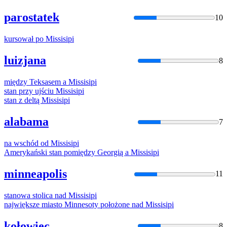
parostatek
10
kursował po
Missisipi
luizjana
8
między Teksasem a
Missisipi
stan przy ujściu
Missisipi
stan z deltą
Missisipi
alabama
7
na wschód od
Missisipi
Amerykański stan pomiędzy Georgią a
Missisipi
minneapolis
11
stanowa stolica nad
Missisipi
największe miasto Minnesoty położone nad
Missisipi
kołowiec
8