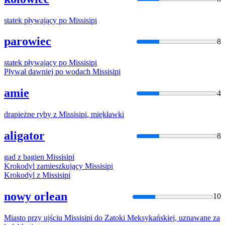
statek pływający po
Missisipi
parowiec
8
statek pływający po
Missisipi
Pływał dawniej po wodach
Missisipi
amie
4
drapieżne ryby z
Missisipi
, miękławki
aligator
8
gad z bagien
Missisipi
Krokodyl zamieszkujący
Missisipi
Krokodyl z
Missisipi
nowy orlean
10
Miasto przy ujściu
Missisipi
do Zatoki Meksykańskiej, uznawane za