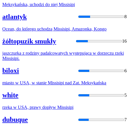
Meksykańska, uchodzi do niej
Missisipi
atlantyk
8
Ocean, do którego uchodzą
Missisipi
, Amazonka, Kongo
żółtopuzik smukły
16
jaszczurka z rodziny padalcowatych występująca w dorzeczu rzeki
Missisipi
.
biloxi
6
miasto w USA, w stanie
Missisipi
nad Zat. Meksykańską
white
5
rzeka w USA, prawy dopływ
Missisipi
dubuque
7