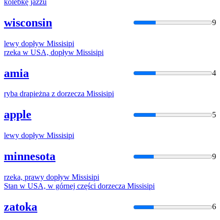
kolebkę jazzu
wisconsin
9
lewy dopływ
Missisipi
rzeka w USA, dopływ
Missisipi
amia
4
ryba drapieżna z dorzecza
Missisipi
apple
5
lewy dopływ
Missisipi
minnesota
9
rzeka, prawy dopływ
Missisipi
Stan w USA, w górnej części dorzecza
Missisipi
zatoka
6