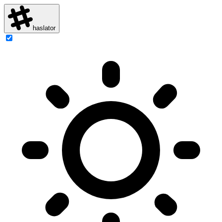
haslator