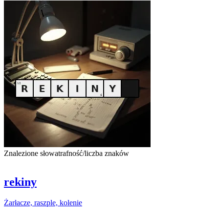
Znalezione słowa
trafność/liczba znaków
rekiny
Żarłacze, raszple,
kolenie