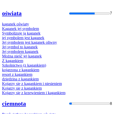
oświata
7
kaganek
oświaty
Kaganek
jej symbolem
Symbolizuje ją
kaganek
jej symbolem jest
kaganek
Jej symbolem jest
kaganek
oliwny
Jej symbol to
kaganek
Jej symbolem
kaganek
Można nieść jej
kaganek
Z
kaganki
em
Szkolnictwo (z
kaganki
em)
kojarzona z
kaganki
em
resort z
kaganki
em
dziedzina z
kaganki
em
Kojarzy się z
kaganki
em i niesieniem
Kojarzy się z
kaganki
em
Kojarzy się z krzewieniem i
kaganki
em
ciemnota
8