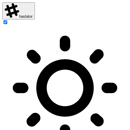
haslator