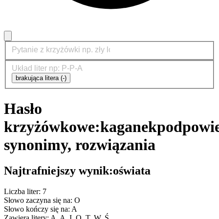
brakująca litera (-)
Hasło
krzyżówkowe:
kaganek
podpowie
synonimy, rozwiązania
Najtrafniejszy wynik:
oświata
Liczba liter: 7
Słowo zaczyna się na: O
Słowo kończy się na: A
Zawiera litery: A, A, I, O, T, W, Ś