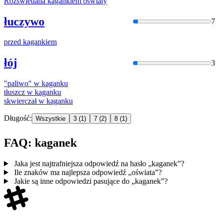
Rozświetlana
kaganki
em oświaty
łuczywo
7
przed
kaganki
em
łój
3
"paliwo" w
kaganku
tłuszcz w
kaganku
skwierczał w
kaganku
Długość:
Wszystkie
3
(1)
7
(2)
8
(1)
FAQ: kaganek
Jaka jest najtrafniejsza odpowiedź na hasło „kaganek”?
Ile znaków ma najlepsza odpowiedź „oświata”?
Jakie są inne odpowiedzi pasujące do „kaganek”?