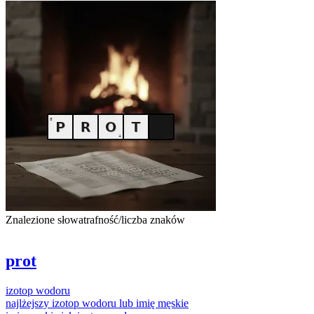
Znalezione słowa
trafność/liczba znaków
prot
izotop
wodoru
najlżejszy
izotop
wodoru lub imię męskie