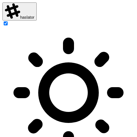
haslator