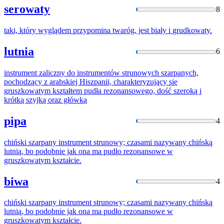
serowaty
8
taki, który wyglądem przypomina twaróg, jest biały i
grudkowaty
.
lutnia
6
instrument zaliczny do instrumentów strunowych szarpanych,
pochodzący z arabskiej Hiszpanii, charakteryzujący się
gruszkowat
ym kształtem pudła rezonansowego, dość szeroką i
krótką szyjką oraz główką
pipa
4
chiński szarpany instrument strunowy; czasami nazywany chińską
lutnią, bo podobnie jak ona ma pudło rezonansowe w
gruszkowat
ym kształcie.
biwa
4
chiński szarpany instrument strunowy; czasami nazywany chińską
lutnią, bo podobnie jak ona ma pudło rezonansowe w
gruszkowat
ym kształcie.