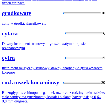
trzech strunach
grudkowaty
10
zbity w grudki,
gruzełkowa
ty
cytara
6
Dawny instrument strunowy, o
gruszkowat
ym korpusie
rezonansowym
cytra
5
Instrument muzyczny strunowy, dawny, szarpany o
gruszkowat
ym
korpusie
rozkruszek korzeniowy
20
Rhizoglyphus echinopus – gatunek roztocza z rodziny rozkruszków;
ciało samicy ma
gruszkowat
y kształt i białawą barwę; osiąga 0,6–
0,8 mm długości.