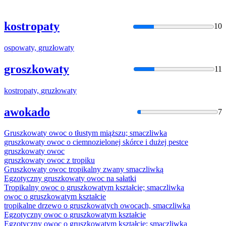
kostropaty
10
ospowaty,
gruzłowaty
groszkowaty
11
kostropaty,
gruzłowaty
awokado
7
Gruszkowat
y owoc o tłustym miąższu; smaczliwka
gruszkowat
y owoc o ciemnozielonej skórce i dużej pestce
gruszkowat
y owoc
gruszkowat
y owoc z tropiku
Gruszkowat
y owoc tropikalny zwany smaczliwką
Egzotyczny
gruszkowat
y owoc na sałatki
Tropikalny owoc o
gruszkowat
ym kształcie; smaczliwka
owoc o
gruszkowat
ym kształcie
tropikalne drzewo o
gruszkowat
ych owocach, smaczliwka
Egzotyczny owoc o
gruszkowat
ym kształcie
Egzotyczny owoc o
gruszkowat
ym kształcie; smaczliwka