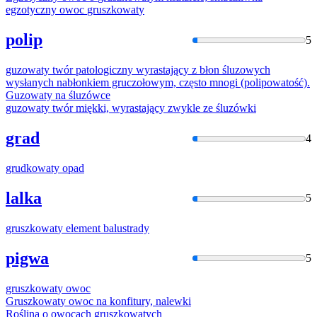
egzotyczny owoc
gruszkowat
y
polip
5
guzowaty
twór patologiczny wyrastający z błon śluzowych
wysłanych nabłonkiem gruczołowym, często mnogi (polipowatość).
Guzowaty
na śluzówce
guzowaty
twór miękki, wyrastający zwykle ze śluzówki
grad
4
grudkowaty
opad
lalka
5
gruszkowat
y element balustrady
pigwa
5
gruszkowat
y owoc
Gruszkowat
y owoc na konfitury, nalewki
Roślina o owocach
gruszkowat
ych