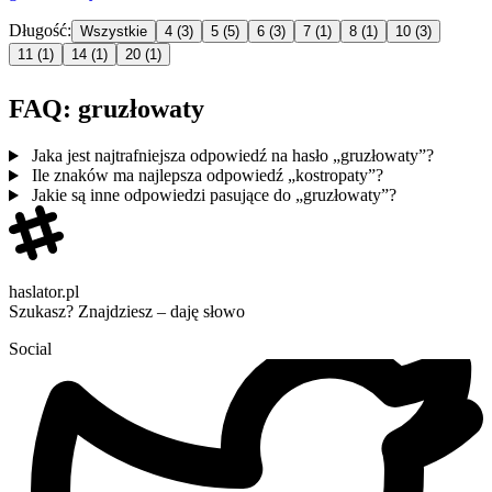
Długość:
Wszystkie
4
(3)
5
(5)
6
(3)
7
(1)
8
(1)
10
(3)
11
(1)
14
(1)
20
(1)
FAQ: gruzłowaty
Jaka jest najtrafniejsza odpowiedź na hasło „gruzłowaty”?
Ile znaków ma najlepsza odpowiedź „kostropaty”?
Jakie są inne odpowiedzi pasujące do „gruzłowaty”?
haslator.pl
Szukasz? Znajdziesz – daję słowo
Social