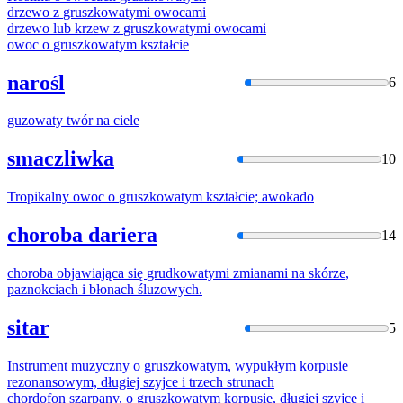
drzewo z
gruszkowat
ymi owocami
drzewo lub krzew z
gruszkowat
ymi owocami
owoc o
gruszkowat
ym kształcie
narośl
6
guzowaty
twór na ciele
smaczliwka
10
Tropikalny owoc o
gruszkowat
ym kształcie; awokado
choroba dariera
14
choroba objawiająca się
grudkowaty
mi zmianami na skórze,
paznokciach i błonach śluzowych.
sitar
5
Instrument muzyczny o
gruszkowat
ym, wypukłym korpusie
rezonansowym, długiej szyjce i trzech strunach
chordofon szarpany, o
gruszkowat
ym korpusie, długiej szyjce i