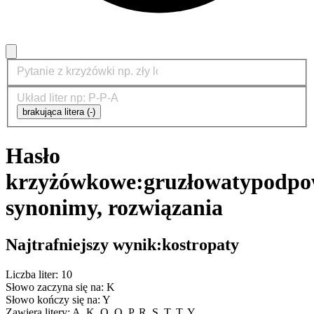
brakująca litera (-)
Hasło
krzyżówkowe:
gruzłowaty
podpo
synonimy, rozwiązania
Najtrafniejszy wynik:
kostropaty
Liczba liter: 10
Słowo zaczyna się na: K
Słowo kończy się na: Y
Zawiera litery: A, K, O, O, P, R, S, T, T, Y