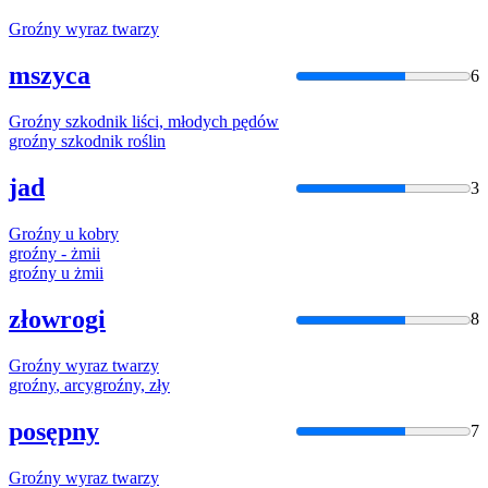
Groźny
wyraz twarzy
mszyca
6
Groźny
szkodnik liści, młodych pędów
groźny
szkodnik roślin
jad
3
Groźny
u kobry
groźny
- żmii
groźny
u żmii
złowrogi
8
Groźny
wyraz twarzy
groźny
, arcygroźny, zły
posępny
7
Groźny
wyraz twarzy