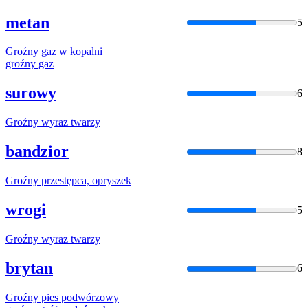
metan
5
Groźny
gaz w kopalni
groźny
gaz
surowy
6
Groźny
wyraz twarzy
bandzior
8
Groźny
przestępca, opryszek
wrogi
5
Groźny
wyraz twarzy
brytan
6
Groźny
pies podwórzowy