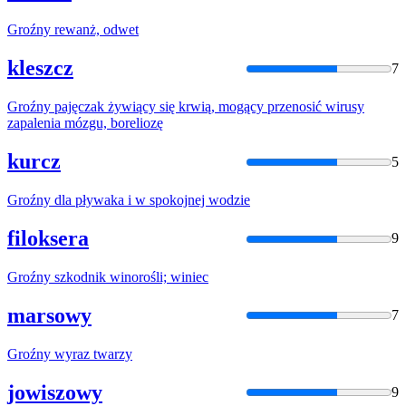
Groźny
rewanż, odwet
kleszcz
7
Groźny
pajęczak żywiący się krwią, mogący przenosić wirusy
zapalenia mózgu, boreliozę
kurcz
5
Groźny
dla pływaka i w spokojnej wodzie
filoksera
9
Groźny
szkodnik winorośli; winiec
marsowy
7
Groźny
wyraz twarzy
jowiszowy
9