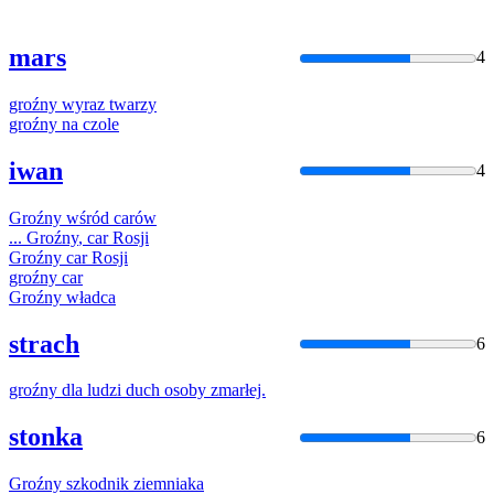
mars
4
groźny
wyraz twarzy
groźny
na czole
iwan
4
Groźny
wśród carów
...
Groźny
, car Rosji
Groźny
car Rosji
groźny
car
Groźny
władca
strach
6
groźny
dla ludzi duch osoby zmarłej.
stonka
6
Groźny
szkodnik ziemniaka