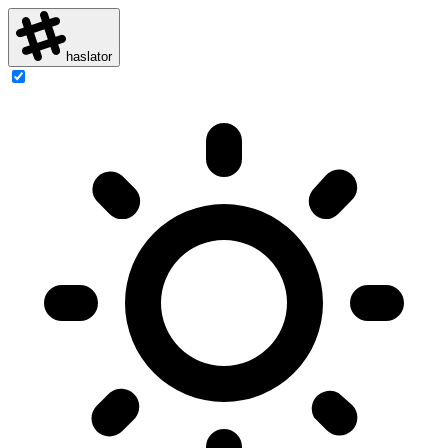
haslator