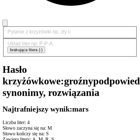
brakująca litera (-)
Hasło
krzyżówkowe:
groźny
podpowied
synonimy, rozwiązania
Najtrafniejszy wynik:
mars
Liczba liter: 4
Słowo zaczyna się na: M
Słowo kończy się na: S
Zawiera litery: A, M, R, S