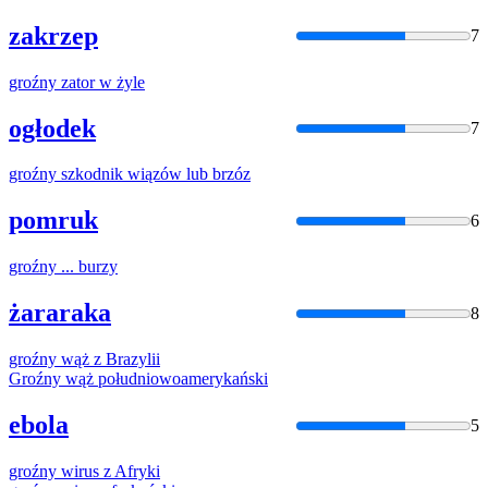
zakrzep
7
groźny
zator w żyle
ogłodek
7
groźny
szkodnik wiązów lub brzóz
pomruk
6
groźny
... burzy
żararaka
8
groźny
wąż z Brazylii
Groźny
wąż południowoamerykański
ebola
5
groźny
wirus z Afryki