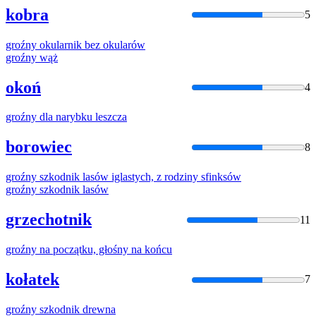
kobra
5
groźny
okularnik bez okularów
groźny
wąż
okoń
4
groźny
dla narybku leszcza
borowiec
8
groźny
szkodnik lasów iglastych, z rodziny sfinksów
groźny
szkodnik lasów
grzechotnik
11
groźny
na początku, głośny na końcu
kołatek
7
groźny
szkodnik drewna