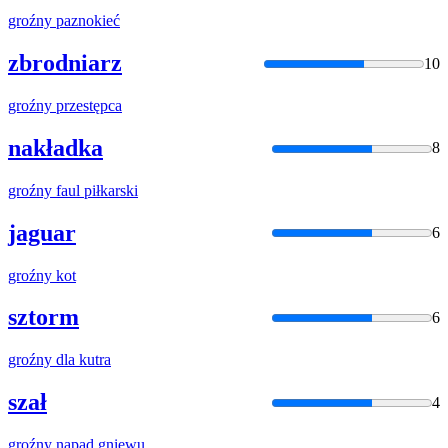
groźny
paznokieć
zbrodniarz
10
groźny
przestępca
nakładka
8
groźny
faul piłkarski
jaguar
6
groźny
kot
sztorm
6
groźny
dla kutra
szał
4
groźny
napad gniewu