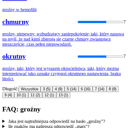
groźny
w hemofilii
chmurny
7
groźny
, niepewny, wzbudzający zaniepokojenie; taki, który nasuwa
na myśl, że nad kimś zbierają się czarne chmury zwiastujące
nieszczęście, czas pełen niepowodzeń.
okrutny
7
groźny
, taki, który jest wyrazem okrucieństwa, taki, który można
interpretować jako oznakę czyjegoś okrutnego nastawienia, braku
litości.
Długość:
Wszystkie
3
(5)
4
(9)
5
(14)
6
(16)
7
(14)
8
(9)
9
(4)
10
(1)
11
(2)
12
(1)
13
(1)
FAQ: groźny
Jaka jest najtrafniejsza odpowiedź na hasło „groźny”?
Ile znaków ma najlepsza odpowiedź „mars”?