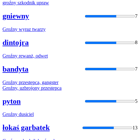
groźny
szkodnik upraw
gniewny
7
Groźny
wyraz twarzy
dintojra
8
Groźny
rewanż, odwet
bandyta
7
Groźny
przestępca, gangster
Groźny
, uzbrojony przestępca
pyton
5
Groźny
dusiciel
łokaś garbatek
13