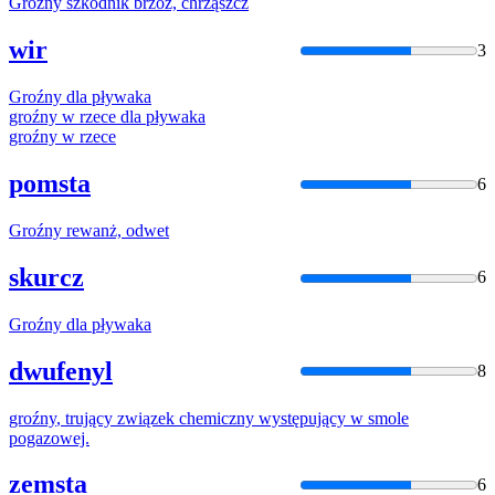
Groźny
szkodnik brzóz, chrząszcz
wir
3
Groźny
dla pływaka
groźny
w rzece dla pływaka
groźny
w rzece
pomsta
6
Groźny
rewanż, odwet
skurcz
6
Groźny
dla pływaka
dwufenyl
8
groźny
, trujący związek chemiczny występujący w smole
pogazowej.
zemsta
6