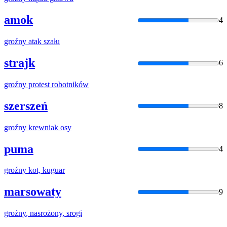
amok
4
groźny
atak szału
strajk
6
groźny
protest robotników
szerszeń
8
groźny
krewniak osy
puma
4
groźny
kot, kuguar
marsowaty
9
groźny
, nasrożony, srogi