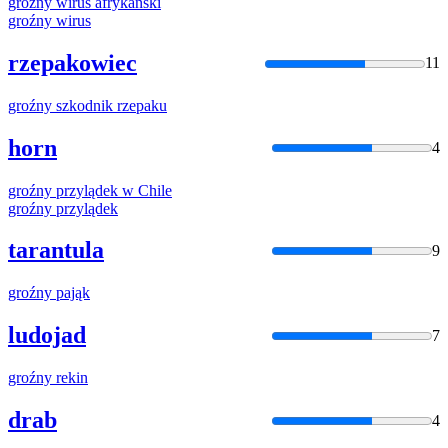
groźny
wirus afrykański
groźny
wirus
rzepakowiec
11
groźny
szkodnik rzepaku
horn
4
groźny
przylądek w Chile
groźny
przylądek
tarantula
9
groźny
pająk
ludojad
7
groźny
rekin
drab
4