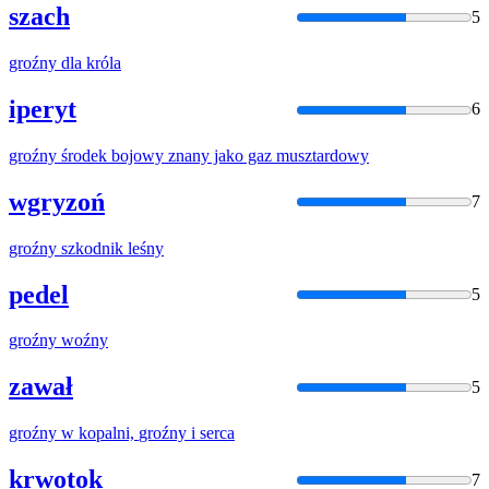
szach
5
groźny
dla króla
iperyt
6
groźny
środek bojowy znany jako gaz musztardowy
wgryzoń
7
groźny
szkodnik leśny
pedel
5
groźny
woźny
zawał
5
groźny
w kopalni,
groźny
i serca
krwotok
7