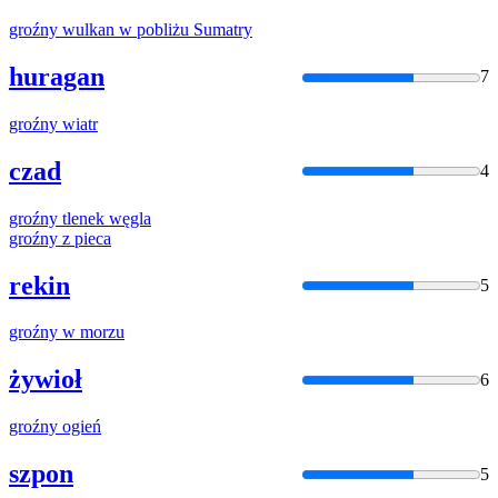
groźny
wulkan w pobliżu Sumatry
huragan
7
groźny
wiatr
czad
4
groźny
tlenek węgla
groźny
z pieca
rekin
5
groźny
w morzu
żywioł
6
groźny
ogień
szpon
5