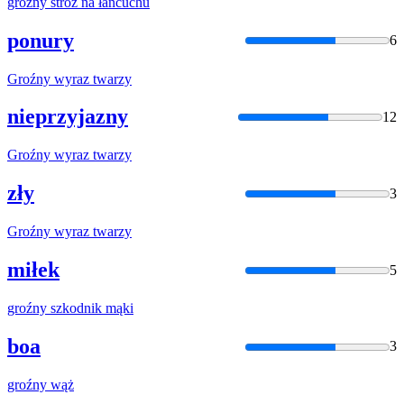
groźny
stróż na łańcuchu
ponury
6
Groźny
wyraz twarzy
nieprzyjazny
12
Groźny
wyraz twarzy
zły
3
Groźny
wyraz twarzy
miłek
5
groźny
szkodnik mąki
boa
3
groźny
wąż