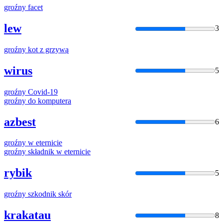
groźny
facet
lew
3
groźny
kot z grzywą
wirus
5
groźny
Covid-19
groźny
do komputera
azbest
6
groźny
w eternicie
groźny
składnik w eternicie
rybik
5
groźny
szkodnik skór
krakatau
8