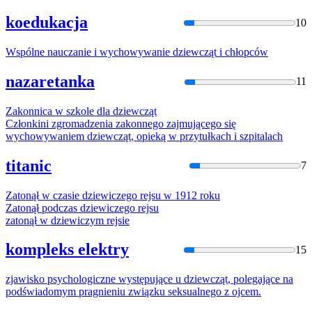
koedukacja
10
Wspólne nauczanie i wychowywanie
dziewcząt
i chłopców
nazaretanka
11
Zakonnica w szkole dla
dziewcząt
Członkini zgromadzenia zakonnego zajmującego się
wychowywaniem
dziewcząt
, opieką w przytułkach i szpitalach
titanic
7
Zatonął w czasie
dziewic
zego rejsu w 1912 roku
Zatonął podczas
dziewic
zego rejsu
zatonął w
dziewic
zym rejsie
kompleks elektry
15
zjawisko psychologiczne występujące u
dziewcząt
, polegające na
podświadomym pragnieniu związku seksualnego z ojcem.