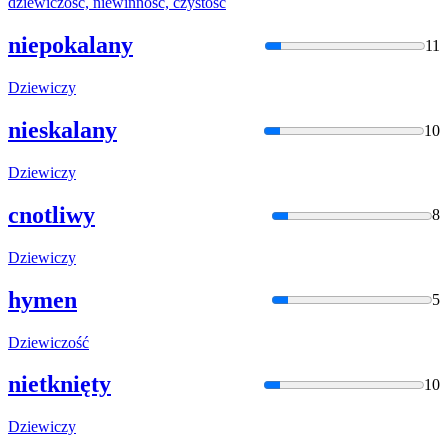
dziewic
zość, niewinność, czystość
niepokalany
11
Dziewic
zy
nieskalany
10
Dziewic
zy
cnotliwy
8
Dziewic
zy
hymen
5
Dziewic
zość
nietknięty
10
Dziewic
zy