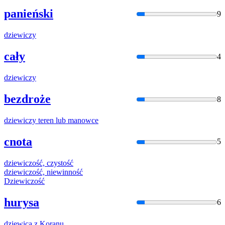
panieński
9
dziewic
zy
cały
4
dziewic
zy
bezdroże
8
dziewic
zy teren lub manowce
cnota
5
dziewic
zość, czystość
dziewic
zość, niewinność
Dziewic
zość
hurysa
6
dziewic
a z Koranu