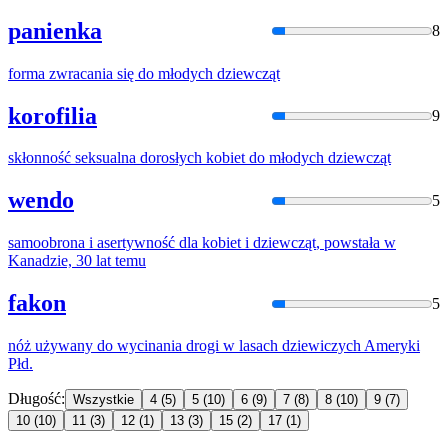
panienka
8
forma zwracania się do młodych
dziewcząt
korofilia
9
skłonność seksualna dorosłych kobiet do młodych
dziewcząt
wendo
5
samoobrona i asertywność dla kobiet i
dziewcząt
, powstała w
Kanadzie, 30 lat temu
fakon
5
nóż używany do wycinania drogi w lasach
dziewic
zych Ameryki
Płd.
Długość:
Wszystkie
4
(5)
5
(10)
6
(9)
7
(8)
8
(10)
9
(7)
10
(10)
11
(3)
12
(1)
13
(3)
15
(2)
17
(1)