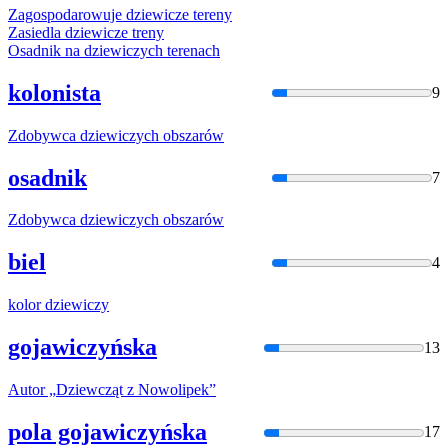
Zagospodarowuje
dziewic
ze tereny
Zasiedla
dziewic
ze treny
Osadnik na
dziewic
zych terenach
kolonista
9
Zdobywca
dziewic
zych obszarów
osadnik
7
Zdobywca
dziewic
zych obszarów
biel
4
kolor
dziewic
zy
gojawiczyńska
13
Autor „
Dziewcząt
z Nowolipek”
pola gojawiczyńska
17