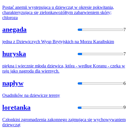
Postać anemii występująca u
dziewcząt
w okresie pokwitania,
charakteryzująca się zielonkawożółtym zabarwieniem skóry;
chloroza
anegada
7
jedna z
Dziewic
zych Wysp Brytyjskich na Morzu Karaibskim
huryska
7
piękna i wiecznie młoda
dziewic
a, która - według Koranu - czeka w
raju jako nagroda dla wiernych.
napływ
6
Osadników na
dziewic
ze tereny
loretanka
9
Członkini zgromadzenia zakonnego zajmująca się wychowywaniem
dziewcząt