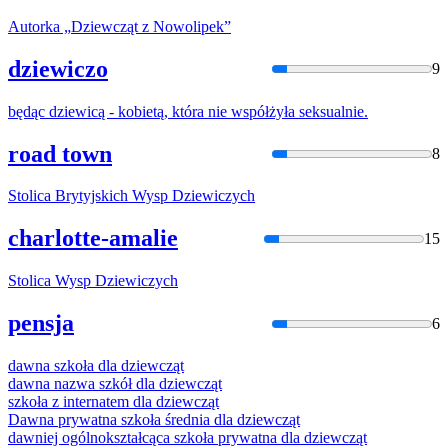
Autorka „
Dziewcząt
z Nowolipek”
dziewiczo
9
będąc
dziewic
ą - kobietą, która nie współżyła seksualnie.
road town
8
Stolica Brytyjskich Wysp
Dziewic
zych
charlotte-amalie
15
Stolica Wysp
Dziewic
zych
pensja
6
dawna szkoła dla
dziewcząt
dawna nazwa szkół dla
dziewcząt
szkoła z internatem dla
dziewcząt
Dawna prywatna szkoła średnia dla
dziewcząt
dawniej ogólnokształcąca szkoła prywatna dla
dziewcząt