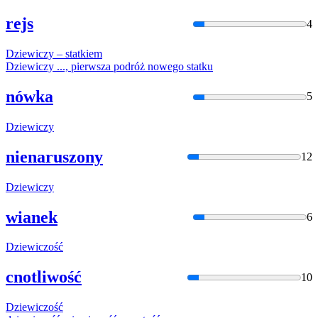
rejs
4
Dziewic
zy – statkiem
Dziewic
zy ..., pierwsza podróż nowego statku
nówka
5
Dziewic
zy
nienaruszony
12
Dziewic
zy
wianek
6
Dziewic
zość
cnotliwość
10
Dziewic
zość