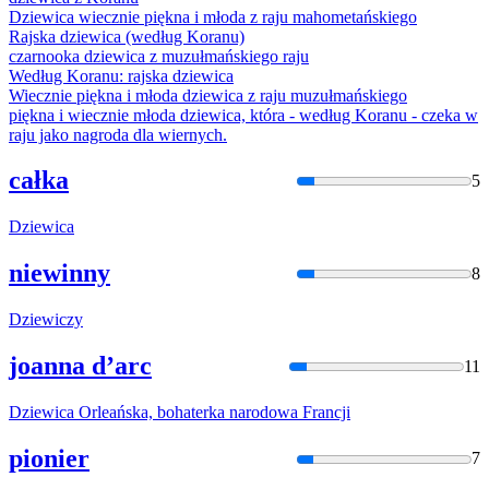
Dziewic
a wiecznie piękna i młoda z raju mahometańskiego
Rajska
dziewic
a (według Koranu)
czarnooka
dziewic
a z muzułmańskiego raju
Według Koranu: rajska
dziewic
a
Wiecznie piękna i młoda
dziewic
a z raju muzułmańskiego
piękna i wiecznie młoda
dziewic
a, która - według Koranu - czeka w
raju jako nagroda dla wiernych.
całka
5
Dziewic
a
niewinny
8
Dziewic
zy
joanna d’arc
11
Dziewic
a Orleańska, bohaterka narodowa Francji
pionier
7