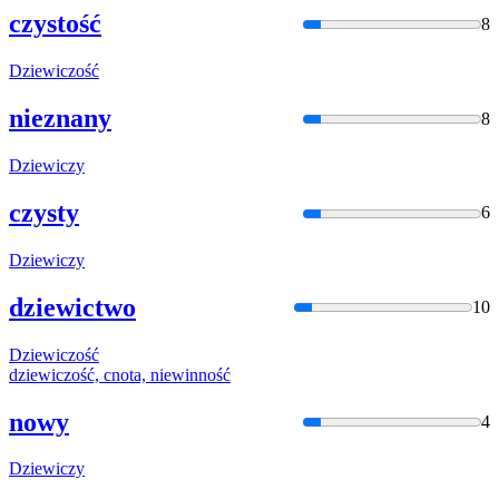
czystość
8
Dziewic
zość
nieznany
8
Dziewic
zy
czysty
6
Dziewic
zy
dziewictwo
10
Dziewic
zość
dziewic
zość, cnota, niewinność
nowy
4
Dziewic
zy