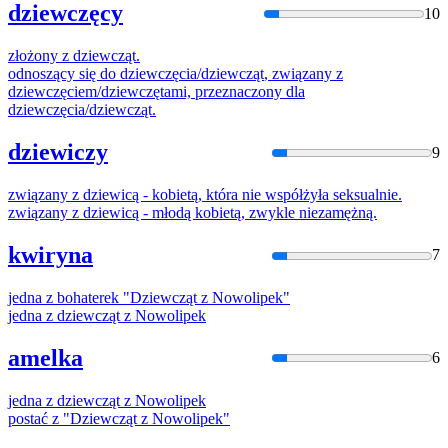
dziewczęcy
10
złożony z
dziewcząt
.
odnoszący się do
dziewczę
cia/
dziewcząt
, związany z
dziewczę
ciem/
dziewczę
tami, przeznaczony dla
dziewczę
cia/
dziewcząt
.
dziewiczy
9
związany z
dziewic
ą - kobietą, która nie współżyła seksualnie.
związany z
dziewic
ą - młodą kobietą, zwykle niezamężną.
kwiryna
7
jedna z bohaterek "
Dziewcząt
z Nowolipek"
jedna z
dziewcząt
z Nowolipek
amelka
6
jedna z
dziewcząt
z Nowolipek
postać z "
Dziewcząt
z Nowolipek"