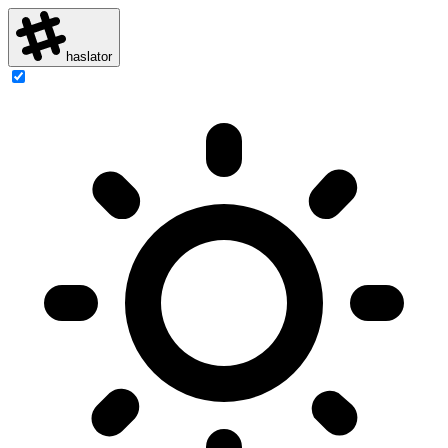
haslator