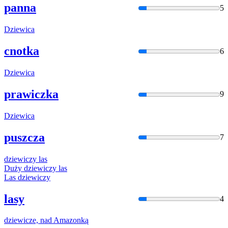
panna
5
Dziewic
a
cnotka
6
Dziewic
a
prawiczka
9
Dziewic
a
puszcza
7
dziewic
zy las
Duży
dziewic
zy las
Las
dziewic
zy
lasy
4
dziewic
ze, nad Amazonką