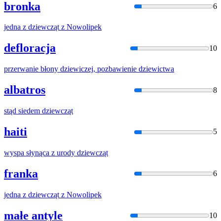
bronka
6
jedna z
dziewcząt
z Nowolipek
defloracja
10
przerwanie błony
dziewic
zej, pozbawienie
dziewic
twa
albatros
8
stąd siedem
dziewcząt
haiti
5
wyspa słynąca z urody
dziewcząt
franka
6
jedna z
dziewcząt
z Nowolipek
małe antyle
10