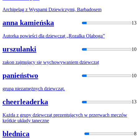
Archipelag z Wyspami
Dziewic
zymi, Barbadosem
anna kamieńska
13
Autorka powieści dla
dziewcząt
„Rozalka Olaboga”
urszulanki
10
zakon zajmujący się wychowywaniem
dziewcząt
panieństwo
10
grupa niezamężnych
dziewcząt
.
cheerleaderka
13
Każda z grupy
dziewcząt
prezentujących w przerwach meczów
krótkie układy taneczne
blednica
8