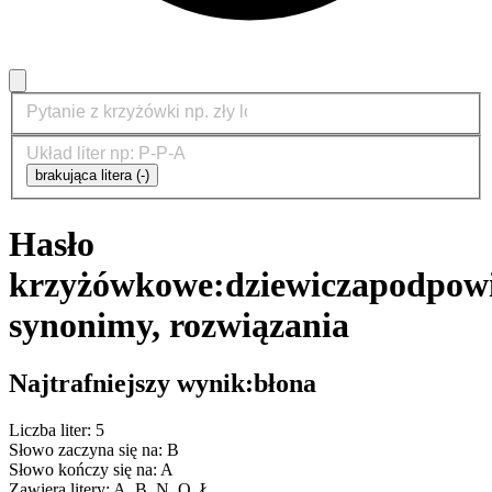
brakująca litera (-)
Hasło
krzyżówkowe:
dziewicza
podpowi
synonimy, rozwiązania
Najtrafniejszy wynik:
błona
Liczba liter: 5
Słowo zaczyna się na: B
Słowo kończy się na: A
Zawiera litery: A, B, N, O, Ł