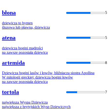
błona
5
dziewicza
to hymen
śluzowa lub pławna,
dziewicza
atena
5
dziewicza
bogini mądrości
na zawsze pozostała
dziewic
ą
artemida
8
Dziewicza
bogini lasów i łowów, bliźniacza siostra Apollina
W mitologii greckiej:
dziewicza
bogini łowów
na zawsze pozostała
dziewic
ą
tortola
7
największa Wyspa
Dziewicza
największa z brytyjskich Wysp
Dziewic
zych