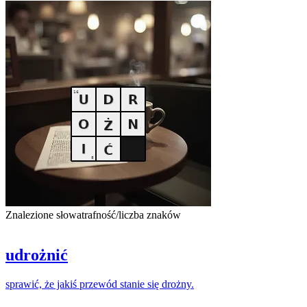
Znalezione słowa
trafność/liczba znaków
udrożnić
sprawić, że jakiś przewód stanie się
drożny
.