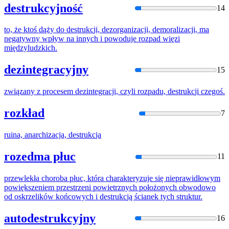
destrukcyjność
14
to, że ktoś dąży do
destrukc
ji, dezorganizacji, demoralizacji, ma
negatywny wpływ na innych i powoduje rozpad więzi
międzyludzkich.
dezintegracyjny
15
związany z procesem dezintegracji, czyli rozpadu,
destrukc
ji czegoś.
rozkład
7
ruina, anarchizacja,
destrukc
ja
rozedma płuc
11
przewlekła choroba płuc, która charakteryzuje się nieprawidłowym
powiększeniem przestrzeni powietrznych położonych obwodowo
od oskrzelików końcowych i
destrukc
ją ścianek tych struktur.
autodestrukcyjny
16