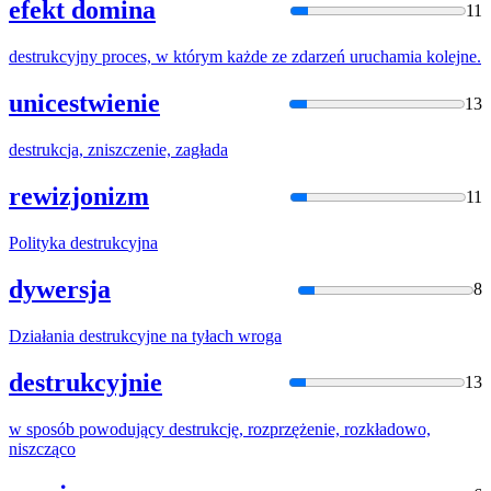
efekt domina
11
destrukc
yjny proces, w którym każde ze zdarzeń uruchamia kolejne.
unicestwienie
13
destrukc
ja, zniszczenie, zagłada
rewizjonizm
11
Polityka
destrukc
yjna
dywersja
8
Działania
destrukc
yjne na tyłach wroga
destrukcyjnie
13
w sposób powodujący
destrukc
ję, rozprzężenie, rozkładowo,
niszcząco