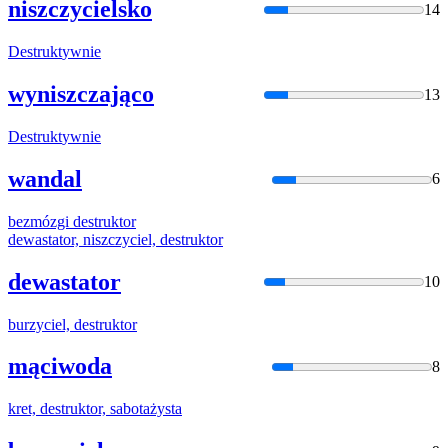
niszczycielsko
14
Destrukt
ywnie
wyniszczająco
13
Destrukt
ywnie
wandal
6
bezmózgi
destrukt
or
dewastator, niszczyciel,
destrukt
or
dewastator
10
burzyciel,
destrukt
or
mąciwoda
8
kret,
destrukt
or, sabotażysta