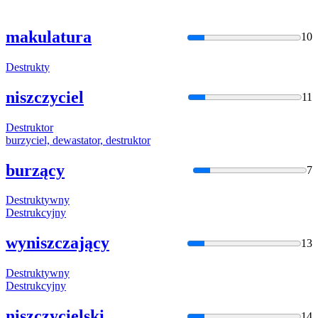
makulatura
10
Destrukt
y
niszczyciel
11
Destrukt
or
burzyciel, dewastator,
destrukt
or
burzący
7
Destrukt
ywny
Destrukc
yjny
wyniszczający
13
Destrukt
ywny
Destrukc
yjny
niszczycielski
14