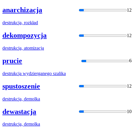
anarchizacja
12
destrukc
ja, rozkład
dekompozycja
12
destrukc
ja, atomizacja
prucie
6
destrukc
ja wydzierganego szalika
spustoszenie
12
destrukc
ja, demolka
dewastacja
10
destrukc
ja, demolka