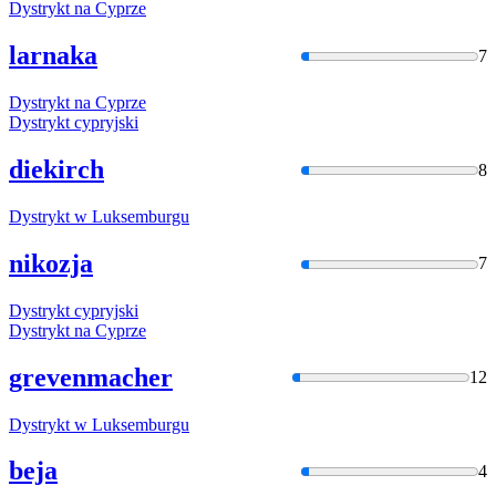
Dystrykt
na Cyprze
larnaka
7
Dystrykt
na Cyprze
Dystrykt
cypryjski
diekirch
8
Dystrykt
w Luksemburgu
nikozja
7
Dystrykt
cypryjski
Dystrykt
na Cyprze
grevenmacher
12
Dystrykt
w Luksemburgu
beja
4