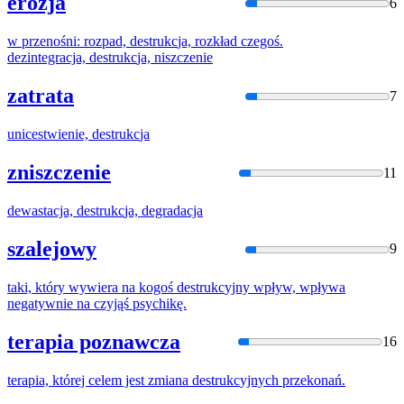
erozja
6
w przenośni: rozpad,
destrukc
ja, rozkład czegoś.
dezintegracja,
destrukc
ja, niszczenie
zatrata
7
unicestwienie,
destrukc
ja
zniszczenie
11
dewastacja,
destrukc
ja, degradacja
szalejowy
9
taki, który wywiera na kogoś
destrukc
yjny wpływ, wpływa
negatywnie na czyjąś psychikę.
terapia poznawcza
16
terapia, której celem jest zmiana
destrukc
yjnych przekonań.