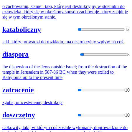
o zachowaniu, stanie - taki, który jest
destrukc
yjny w stosunku do
człowieka, który się w określony sposób zachowuje, który znajduje
się w tym określonym stanie.
kataboliczny
12
taki, który prowadzi do rozkładu, ma
destrukc
yjny wpływ na coś.
diaspora
8
the dispersion of the Jews outside Israel; from the
destruct
ion of the
temple in Jerusalem in 587-86 BC when they were exiled to
Babylonia up to the present time
zatracenie
10
zguba, unicestwienie,
destrukc
ja
doszczętny
10
całkowity, taki, w którym coś zostałe wykonane, doprowadzone do