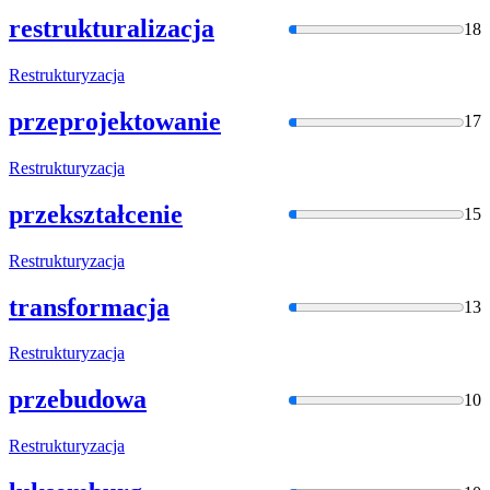
restrukturalizacja
18
Restrukt
uryzacja
przeprojektowanie
17
Restrukt
uryzacja
przekształcenie
15
Restrukt
uryzacja
transformacja
13
Restrukt
uryzacja
przebudowa
10
Restrukt
uryzacja