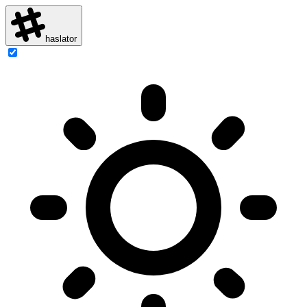
haslator