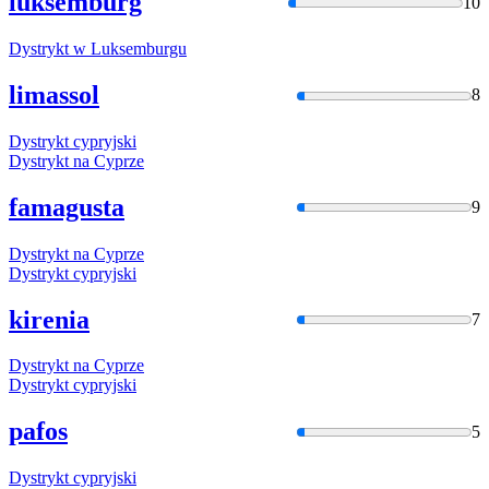
luksemburg
10
Dystrykt
w Luksemburgu
limassol
8
Dystrykt
cypryjski
Dystrykt
na Cyprze
famagusta
9
Dystrykt
na Cyprze
Dystrykt
cypryjski
kirenia
7
Dystrykt
na Cyprze
Dystrykt
cypryjski
pafos
5
Dystrykt
cypryjski