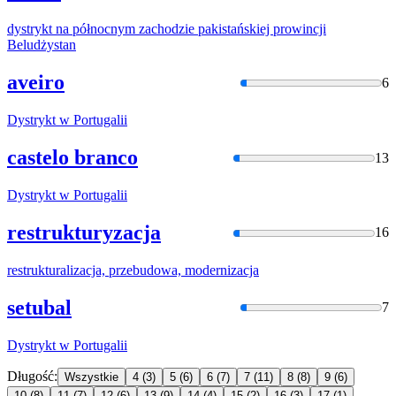
dystrykt
na północnym zachodzie pakistańskiej prowincji
Beludżystan
aveiro
6
Dystrykt
w Portugalii
castelo branco
13
Dystrykt
w Portugalii
restrukturyzacja
16
restrukt
uralizacja, przebudowa, modernizacja
setubal
7
Dystrykt
w Portugalii
Długość:
Wszystkie
4
(3)
5
(6)
6
(7)
7
(11)
8
(8)
9
(6)
10
(8)
11
(7)
12
(6)
13
(9)
14
(4)
15
(2)
16
(3)
17
(1)