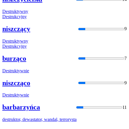
Destrukt
ywny
Destrukc
yjny
niszczący
9
Destrukt
ywny
Destrukc
yjny
burząco
7
Destrukt
ywnie
niszcząco
9
Destrukt
ywnie
barbarzyńca
11
destrukt
or, dewastator, wandal, terrorysta