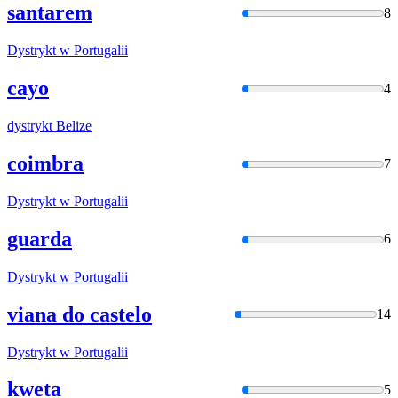
santarem
8
Dystrykt
w Portugalii
cayo
4
dystrykt
Belize
coimbra
7
Dystrykt
w Portugalii
guarda
6
Dystrykt
w Portugalii
viana do castelo
14
Dystrykt
w Portugalii
kweta
5