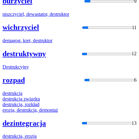
burzyciel
9
niszczyciel, dewastator,
destrukt
or
wichrzyciel
11
demagog, kret,
destrukt
or
destruktywny
12
Destrukc
yjny
rozpad
6
destrukc
ja
destrukc
ja związku
destrukc
ja, rozkład
erozja,
destrukc
ja, demontaż
dezintegracja
13
destrukc
ja, erozja