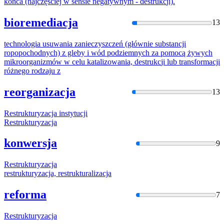
końca (najczęściej w sensie negatywnym -
destrukc
ji).
bioremediacja
13
technologia usuwania zanieczyszczeń (głównie substancji
ropopochodnych) z gleby i wód podziemnych za pomocą żywych
mikroorganizmów w celu katalizowania,
destrukc
ji lub transformacji
różnego rodzaju z
reorganizacja
13
Restrukt
uryzacja instytucji
Restrukt
uryzacja
konwersja
9
Restrukt
uryzacja
restrukt
uryzacja,
restrukt
uralizacja
reforma
7
Restrukt
uryzacja