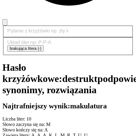
brakująca litera (-)
Hasło
krzyżówkowe:
destrukt
podpowie
synonimy, rozwiązania
Najtrafniejszy wynik:
makulatura
Liczba liter: 10
Słowo zaczyna się na: M
Słowo kończy się na: A
Zawiera litery: A, A, A, K, L, M, R, T, U, U