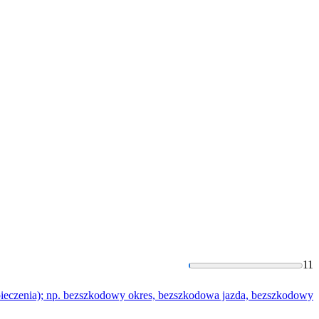
11
ieczenia); np.
bezszkodo
wy okres,
bezszkodo
wa jazda,
bezszkodo
wy