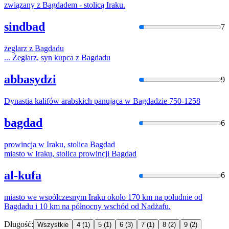
związany z
Bagdad
em - stolicą Iraku.
sindbad
7
żeglarz z
Bagdad
u
... Żeglarz, syn kupca z
Bagdad
u
abbasydzi
9
Dynastia kalifów arabskich panująca w
Bagdad
zie 750-1258
bagdad
6
prowincja w Iraku, stolica
Bagdad
miasto w Iraku, stolica prowincji
Bagdad
al-kufa
6
miasto we współczesnym Iraku około 170 km na południe od
Bagdad
u i 10 km na północny wschód od Nadżafu.
Długość:
Wszystkie
4
(1)
5
(1)
6
(3)
7
(1)
8
(2)
9
(2)