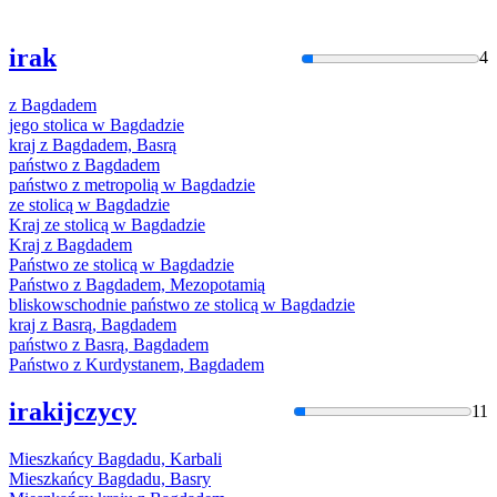
irak
4
z
Bagdad
em
jego stolica w
Bagdad
zie
kraj z
Bagdad
em, Basrą
państwo z
Bagdad
em
państwo z metropolią w
Bagdad
zie
ze stolicą w
Bagdad
zie
Kraj ze stolicą w
Bagdad
zie
Kraj z
Bagdad
em
Państwo ze stolicą w
Bagdad
zie
Państwo z
Bagdad
em, Mezopotamią
bliskowschodnie państwo ze stolicą w
Bagdad
zie
kraj z Basrą,
Bagdad
em
państwo z Basrą,
Bagdad
em
Państwo z Kurdystanem,
Bagdad
em
irakijczycy
11
Mieszkańcy
Bagdad
u, Karbali
Mieszkańcy
Bagdad
u, Basry