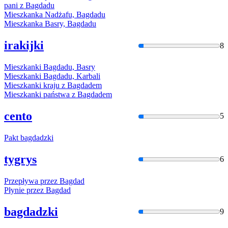
pani z
Bagdad
u
Mieszkanka Nadżafu,
Bagdad
u
Mieszkanka Basry,
Bagdad
u
irakijki
8
Mieszkanki
Bagdad
u, Basry
Mieszkanki
Bagdad
u, Karbali
Mieszkanki kraju z
Bagdad
em
Mieszkanki państwa z
Bagdad
em
cento
5
Pakt
bagdad
zki
tygrys
6
Przepływa przez
Bagdad
Płynie przez
Bagdad
bagdadzki
9