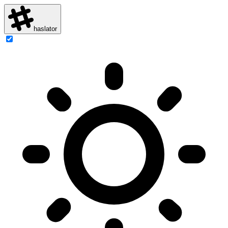
haslator