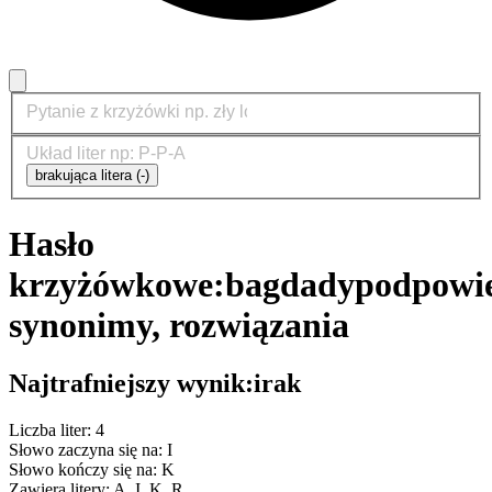
brakująca litera (-)
Hasło
krzyżówkowe:
bagdady
podpowie
synonimy, rozwiązania
Najtrafniejszy wynik:
irak
Liczba liter: 4
Słowo zaczyna się na: I
Słowo kończy się na: K
Zawiera litery: A, I, K, R