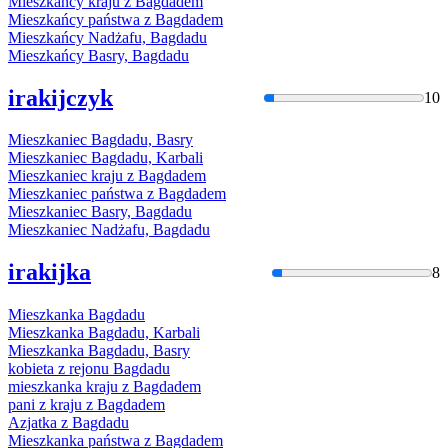
Mieszkańcy kraju z
Bagdad
em
Mieszkańcy państwa z
Bagdad
em
Mieszkańcy Nadżafu,
Bagdad
u
Mieszkańcy Basry,
Bagdad
u
irakijczyk
10
Mieszkaniec
Bagdad
u, Basry
Mieszkaniec
Bagdad
u, Karbali
Mieszkaniec kraju z
Bagdad
em
Mieszkaniec państwa z
Bagdad
em
Mieszkaniec Basry,
Bagdad
u
Mieszkaniec Nadżafu,
Bagdad
u
irakijka
8
Mieszkanka
Bagdad
u
Mieszkanka
Bagdad
u, Karbali
Mieszkanka
Bagdad
u, Basry
kobieta z rejonu
Bagdad
u
mieszkanka kraju z
Bagdad
em
pani z kraju z
Bagdad
em
Azjatka z
Bagdad
u
Mieszkanka państwa z
Bagdad
em