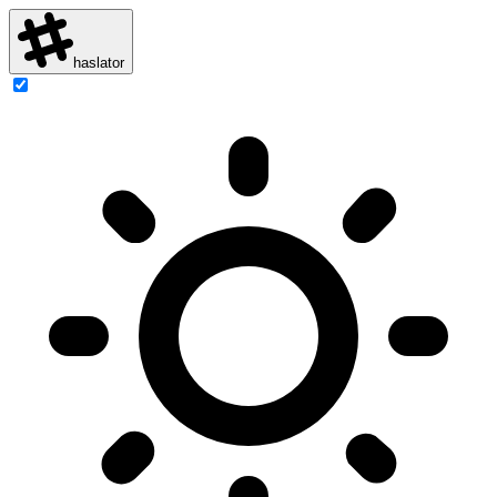
haslator